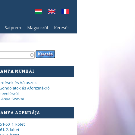
Satprem
Magunkról
Keresés
resés űrlap
sés
 ANYA MUNKÁI
rdések és Válaszok
Gondolatok és Aforizmákról
nevelésről
 Anya Szavai
 ANYA AGENDÁJA
51-60. 1. kötet
61. 2. kötet