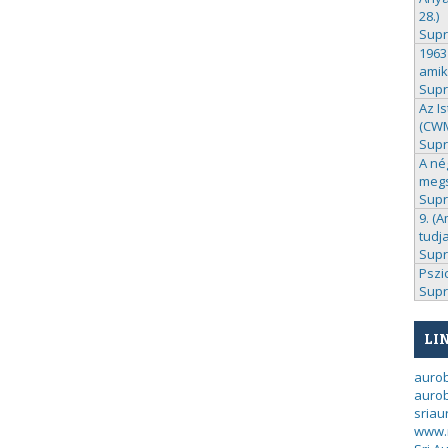
28.)
Sup
1963
amik
Sup
Az I
(CWM 
Sup
A né
megs
Sup
9. (A
tudj
Sup
Pszi
Sup
LI
auro
aurob
sria
www.