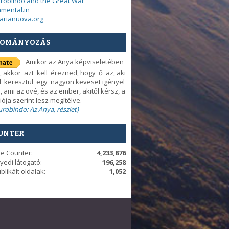
urobindo and the Great War
mental.in
arianuova.org
OMÁNYOZÁS
Amikor az Anya képviseletében
, akkor azt kell érezned, hogy ő az, aki
d keresztül egy nagyon keveset igényel
, ami az övé, és az ember, akitől kérsz, a
iója szerint lesz megítélve.
Aurobindo: Az Anya, részlet)
UNTER
te Counter:
4,233,876
yedi látogató:
196,258
blikált oldalak:
1,052