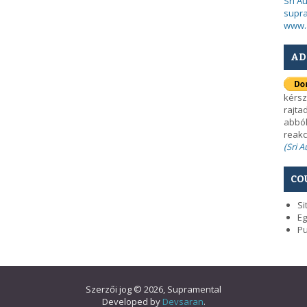
Sri A
supra
www.
AD
kérsz
rajta
abból
reakc
(Sri 
CO
Si
Eg
Pu
Szerzői jog © 2026, Supramental
Developed by
Devsaran
.