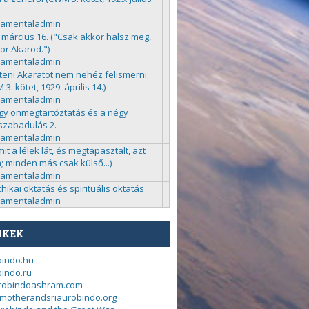
ramentaladmin
 március 16. ("Csak akkor halsz meg,
or Akarod.")
ramentaladmin
steni Akaratot nem nehéz felismerni.
3. kötet, 1929. április 14.)
ramentaladmin
gy önmegtartóztatás és a négy
zabadulás 2.
ramentaladmin
mit a lélek lát, és megtapasztalt, azt
a; minden más csak külső...)
ramentaladmin
chikai oktatás és spirituális oktatás
ramentaladmin
NKEK
bindo.hu
indo.ru
urobindoashram.com
motherandsriaurobindo.org