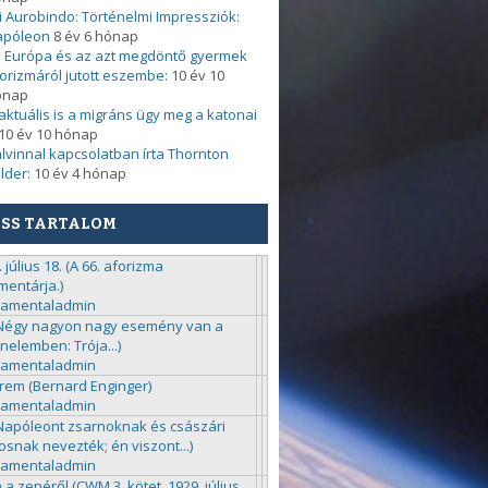
i Aurobindo: Történelmi Impressziók:
apóleon
8 év 6 hónap
 Európa és az azt megdöntő gyermek
orizmáról jutott eszembe:
10 év 10
ónap
. aktuális is a migráns ügy meg a katonai
10 év 10 hónap
lvinnal kapcsolatban írta Thornton
lder:
10 év 4 hónap
ISS TARTALOM
 július 18. (A 66. aforizma
entárja.)
ramentaladmin
(Négy nagyon nagy esemény van a
énelemben: Trója...)
ramentaladmin
rem (Bernard Enginger)
ramentaladmin
(Napóleont zsarnoknak és császári
kosnak nevezték; én viszont...)
ramentaladmin
 a zenéről (CWM 3. kötet, 1929. július