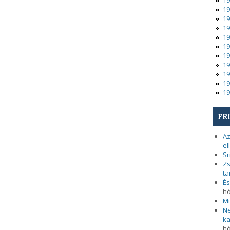
19
19
19
19
19
19
19
19
19
19
19
FR
Az
el
Sr
Zs
ta
És
h
Mi
Ne
ka
h