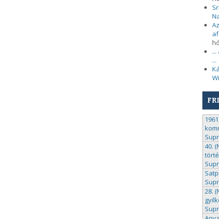
Sr
N
Az
af
h
..
...
Ká
Wi
FR
1961.
komm
Sup
40. 
tört
Sup
Satp
Sup
28. 
gyil
Sup
Anya