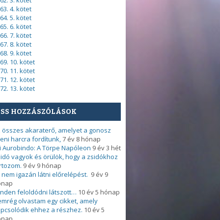
62. 3. kötet
63. 4. kötet
64. 5. kötet
65. 6. kötet
66. 7. kötet
67. 8. kötet
68. 9. kötet
69. 10. kötet
70. 11. kötet
71. 12. kötet
72. 13. kötet
ISS HOZZÁSZÓLÁSOK
 összes akaraterő, amelyet a gonosz
leni harcra fordítunk,
7 év 8 hónap
i Aurobindo: A Törpe Napóleon
9 év 3 hét
idó vagyok és örülök, hogy a zsidókhoz
rtozom.
9 év 9 hónap
 nem igazán látni előrelépést.
9 év 9
ónap
nden feloldódni látszott…
10 év 5 hónap
mrég olvastam egy cikket, amely
pcsolódik ehhez a részhez.
10 év 5
ónap