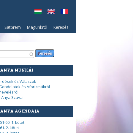
Satprem
Magunkról
Keresés
resés űrlap
sés
 ANYA MUNKÁI
rdések és Válaszok
Gondolatok és Aforizmákról
nevelésről
 Anya Szavai
 ANYA AGENDÁJA
51-60. 1. kötet
61. 2. kötet