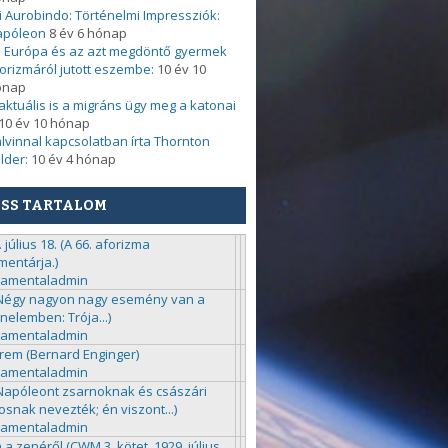
i Aurobindo: Történelmi Impressziók:
apóleon
8 év 6 hónap
 Európa és az azt megdöntő gyermek
orizmáról jutott eszembe:
10 év 10
ónap
. aktuális is a migráns ügy meg a katonai
10 év 10 hónap
lvinnal kapcsolatban írta Thornton
lder:
10 év 4 hónap
ISS TARTALOM
 július 18. (A 66. aforizma
entárja.)
ramentaladmin
(Négy nagyon nagy esemény van a
énelemben: Trója...)
ramentaladmin
rem (Bernard Enginger)
ramentaladmin
(Napóleont zsarnoknak és császári
kosnak nevezték; én viszont...)
ramentaladmin
 a zenéről (CWM 3. kötet, 1929. július