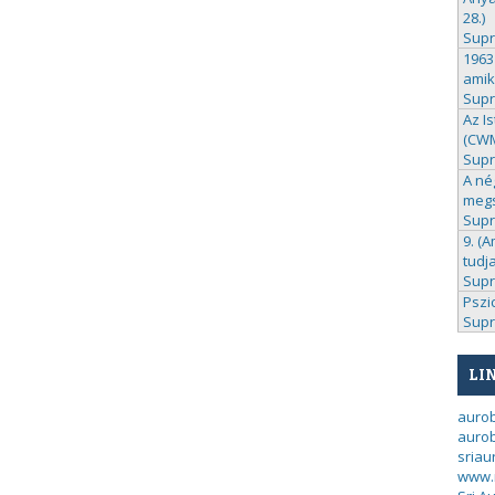
28.)
Sup
1963
amik
Sup
Az I
(CWM 
Sup
A né
megs
Sup
9. (A
tudj
Sup
Pszi
Sup
LI
auro
aurob
sria
www.