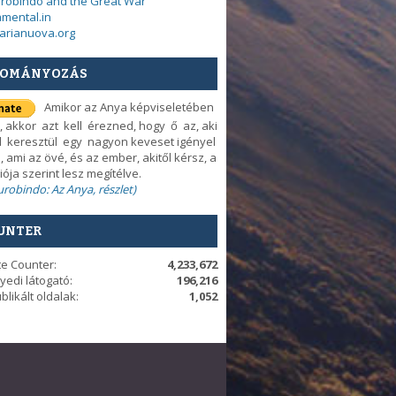
urobindo and the Great War
mental.in
arianuova.org
OMÁNYOZÁS
Amikor az Anya képviseletében
, akkor azt kell érezned, hogy ő az, aki
d keresztül egy nagyon keveset igényel
, ami az övé, és az ember, akitől kérsz, a
iója szerint lesz megítélve.
Aurobindo: Az Anya, részlet)
UNTER
te Counter:
4,233,672
yedi látogató:
196,216
blikált oldalak:
1,052