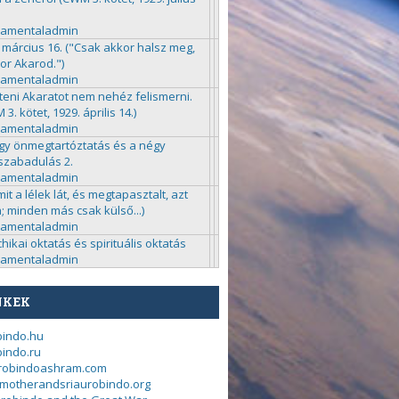
ramentaladmin
 március 16. ("Csak akkor halsz meg,
or Akarod.")
ramentaladmin
steni Akaratot nem nehéz felismerni.
3. kötet, 1929. április 14.)
ramentaladmin
gy önmegtartóztatás és a négy
zabadulás 2.
ramentaladmin
mit a lélek lát, és megtapasztalt, azt
a; minden más csak külső...)
ramentaladmin
chikai oktatás és spirituális oktatás
ramentaladmin
NKEK
bindo.hu
indo.ru
urobindoashram.com
motherandsriaurobindo.org