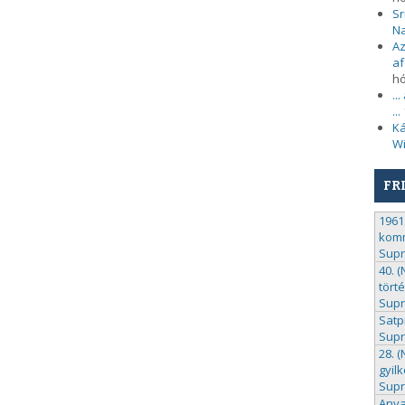
Sr
N
Az
af
h
..
...
Ká
Wi
FR
1961.
komm
Sup
40. 
tört
Sup
Satp
Sup
28. 
gyil
Sup
Anya