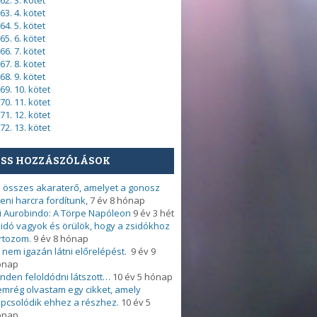
62. 3. kötet
63. 4. kötet
64. 5. kötet
65. 6. kötet
66. 7. kötet
67. 8. kötet
68. 9. kötet
69. 10. kötet
70. 11. kötet
71. 12. kötet
72. 13. kötet
ISS HOZZÁSZÓLÁSOK
 összes akaraterő, amelyet a gonosz
leni harcra fordítunk,
7 év 8 hónap
i Aurobindo: A Törpe Napóleon
9 év 3 hét
idó vagyok és örülök, hogy a zsidókhoz
rtozom.
9 év 8 hónap
 nem igazán látni előrelépést.
9 év 9
ónap
nden feloldódni látszott…
10 év 5 hónap
mrég olvastam egy cikket, amely
pcsolódik ehhez a részhez.
10 év 5
ónap