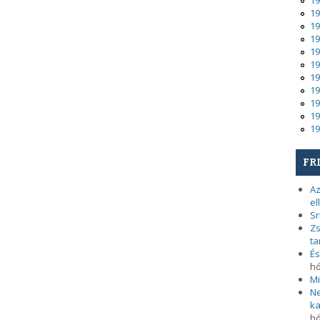
19
19
19
19
19
19
19
19
19
19
19
FR
Az
el
Sr
Zs
ta
És
h
Mi
Ne
ka
h