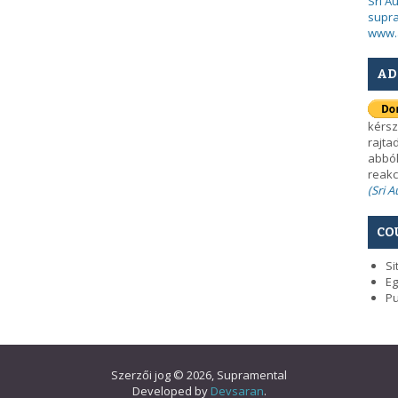
Sri A
supra
www.
AD
kérsz
rajta
abból
reakc
(Sri 
CO
Si
Eg
Pu
Szerzői jog © 2026, Supramental
Developed by
Devsaran
.