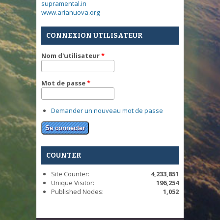
supramental.in
www.arianuova.org
CONNEXION UTILISATEUR
Nom d'utilisateur
*
Mot de passe
*
Demander un nouveau mot de passe
COUNTER
Site Counter:
4,233,851
Unique Visitor:
196,254
Published Nodes:
1,052