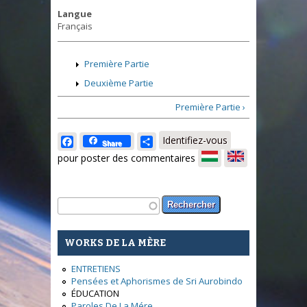
Langue
Français
Première Partie
Deuxième Partie
Première Partie ›
Facebook
Share
Identifiez-vous
Share
pour poster des commentaires
Formulaire de recherche
Rechercher
WORKS DE LA MÈRE
ENTRETIENS
Pensées et Aphorismes de Sri Aurobindo
ÉDUCATION
Paroles De La Mére