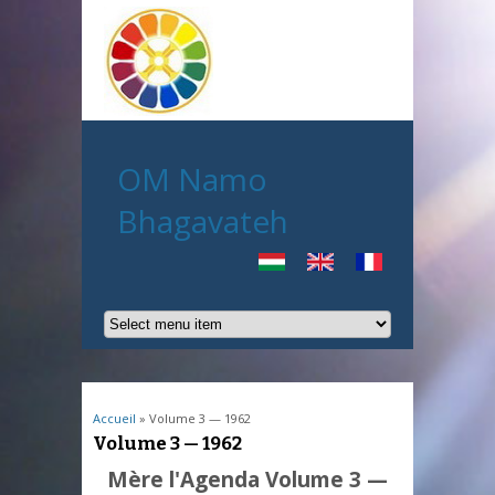
OM Namo
Bhagavateh
Vous êtes ici
Accueil
» Volume 3 — 1962
Volume 3 — 1962
Mère l'Agenda Volume 3 —