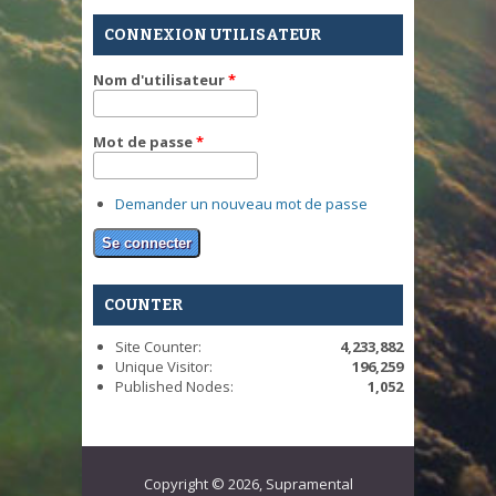
CONNEXION UTILISATEUR
Nom d'utilisateur
*
Mot de passe
*
Demander un nouveau mot de passe
COUNTER
Site Counter:
4,233,882
Unique Visitor:
196,259
Published Nodes:
1,052
Copyright © 2026, Supramental