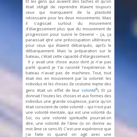
Et les gens qui avaient des taches et qu'on
était obligé de reprendre étaient toujours
ceux qui manquaient de la plasticité
nécessaire pour les deux mouvements. Mais
il s'agissait surtout du mouvement
d'élargissement plus que du mouvement de
progression pour suivre le Devenir – ça, ça
paraissait ętre une préoccupation ultérieure,
pour ceux qui étaient débarqués, aprčs le
débarquement. Mais la préparation sur le
bateau, c'était cette capacité d'élargissement.
Il y avait une chose aussi dont je n'ai pas
parlé quand je t'ai raconté l'expérience: le
bateau n'avait pas de machines. Tout, tout
était mis en mouvement par la volonté: les
individus et les choses (le costume męme des
8
gens était un effet de leur
volonté
). Et ça
donnait ŕ toutes les choses et aux formes des
individus une grande souplesse, parce qu'on
était conscient de cette volonté – qui n'est pas
une volonté mentale, qui est une volonté du
Soi, ou une volonté spirituelle pourrait-on
dire, une volonté de l'âme (si on donne au
mot âme ce sens-lŕ). C'est une expérience que
j'ai faite ici quand on agit avec une