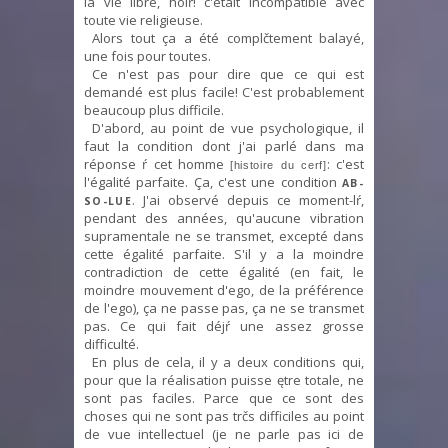
la vie libre, holŕ! c'était incompatible avec
toute vie religieuse.
Alors tout ça a été complčtement balayé,
une fois pour toutes.
Ce n'est pas pour dire que ce qui est
demandé est plus facile! C'est probablement
beaucoup plus difficile.
D'abord, au point de vue psychologique, il
faut la condition dont j'ai parlé dans ma
réponse ŕ cet homme
: c'est
[histoire du cerf]
l'égalité parfaite. Ça, c'est une condition
AB-
. J'ai observé depuis ce moment-lŕ,
SO-LUE
pendant des années, qu'aucune vibration
supramentale ne se transmet, excepté dans
cette égalité parfaite. S'il y a la moindre
contradiction de cette égalité (en fait, le
moindre mouvement d'ego, de la préférence
de l'ego), ça ne passe pas, ça ne se transmet
pas. Ce qui fait déjŕ une assez grosse
difficulté.
En plus de cela, il y a deux conditions qui,
pour que la réalisation puisse ętre totale, ne
sont pas faciles. Parce que ce sont des
choses qui ne sont pas trčs difficiles au point
de vue intellectuel (je ne parle pas ici de