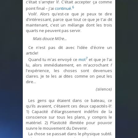
c'était s'arręter lŕ. C'était accepter ça comme
6
point final – j'ai
continué.
Voilŕ. Alors qu'est-ce que je peux te dire
d'intéressant, parce que tout ce que je t'ai dit
maintenant, c'est un mélange dont les trois
quarts ne peuvent pas servir.
Mais douce Mčre...
Ce n'est pas dit avec l'idée d'écrire un
article!
7
Quand tu m'as envoyé ce
mot
et que je l'ai
lu, alors immédiatement, en m'accrochant ŕ
l'expérience, les choses sont devenues
claires. Je te les ai dites comme on peut les
dire...
(silence)
Les gens qui étaient dans ce bateau, ce
qu'ils avaient, c'étaient ces deux capacités-lŕ:
1) Capacité d'élargissement indéfini de la
conscience sur tous les plans, y compris le
matériel. 2) Plasticité illimitée pour pouvoir
suivre le mouvement du Devenir.
La chose se passait dans le physique subtil.