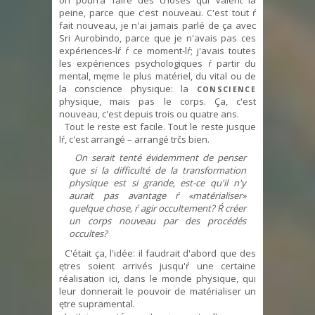
peine, parce que c'est nouveau. C'est tout ŕ
fait nouveau, je n'ai jamais parlé de ça avec
Sri Aurobindo, parce que je n'avais pas ces
expériences-lŕ ŕ ce moment-lŕ; j'avais toutes
les expériences psychologiques ŕ partir du
mental, męme le plus matériel, du vital ou de
la conscience physique: la
CONSCIENCE
physique, mais pas le corps. Ça, c'est
nouveau, c'est depuis trois ou quatre ans.
Tout le reste est facile. Tout le reste jusque
lŕ, c'est arrangé – arrangé trčs bien.
On serait tenté évidemment de penser
que si la difficulté de la transformation
physique est si grande, est-ce qu'il n'y
aurait pas avantage ŕ «matérialiser»
quelque chose, ŕ agir occultement? Ŕ créer
un corps nouveau par des procédés
occultes?
C'était ça, l'idée: il faudrait d'abord que des
ętres soient arrivés jusqu'ŕ une certaine
réalisation ici, dans le monde physique, qui
leur donnerait le pouvoir de matérialiser un
ętre supramental.