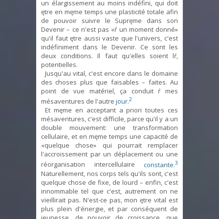
un élargissement au moins indéfini, qui doit
ętre en męme temps une plasticité totale afin
de pouvoir suivre le Supręme dans son
Devenir – ce n'est pas «ŕ un moment donné»
qu'il faut ętre aussi vaste que l'univers, c'est
indéfiniment dans le Devenir. Ce sont les
deux conditions. Il faut qu'elles soient lŕ,
potentielles.
Jusqu'au vital, c'est encore dans le domaine
des choses plus que faisables – faites. Au
point de vue matériel, ça conduit ŕ mes
2
mésaventures de l'autre
jour.
Et męme en acceptant a priori toutes ces
mésaventures, c'est difficile, parce qu'il y a un
double mouvement: une transformation
cellulaire, et en męme temps une capacité de
«quelque chose» qui pourrait remplacer
l'accroissement par un déplacement ou une
3
réorganisation intercellulaire
constante.
Naturellement, nos corps tels qu'ils sont, c'est
quelque chose de fixe, de lourd – enfin, c'est
innommable tel que c'est, autrement on ne
vieillirait pas. N'est-ce pas, mon ętre vital est
plus plein d'énergie, et par conséquent de
jeunesse, de pouvoir de croissance, que