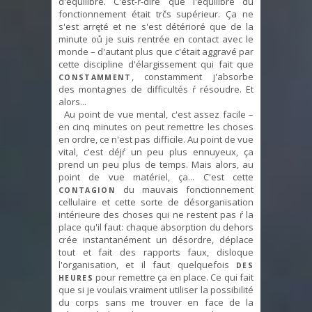
d'équilibre. C'est-ŕ-dire que l'équilibre du
fonctionnement était trčs supérieur. Ça ne
s'est arręté et ne s'est détérioré que de la
minute oů je suis rentrée en contact avec le
monde – d'autant plus que c'était aggravé par
cette discipline d'élargissement qui fait que
, constamment j'absorbe
CONSTAMMENT
des montagnes de difficultés ŕ résoudre. Et
alors...
Au point de vue mental, c'est assez facile –
en cinq minutes on peut remettre les choses
en ordre, ce n'est pas difficile. Au point de vue
vital, c'est déjŕ un peu plus ennuyeux, ça
prend un peu plus de temps. Mais alors, au
point de vue matériel, ça... C'est cette
du mauvais fonctionnement
CONTAGION
cellulaire et cette sorte de désorganisation
intérieure des choses qui ne restent pas ŕ la
place qu'il faut: chaque absorption du dehors
crée instantanément un désordre, déplace
tout et fait des rapports faux, disloque
l'organisation, et il faut quelquefois
DES
pour remettre ça en place. Ce qui fait
HEURES
que si je voulais vraiment utiliser la possibilité
du corps sans me trouver en face de la