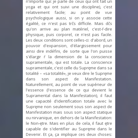
n'importe qui: je parle de ceux qui ont fait un
yoga et qui ont suivi une discipline), c'est
relativement facile; au point de vue
psychologique aussi, si on y associe cette
égalité, ce n'est pas trčs difficile. Mais dčs
qu'on arrive au plan matériel, c'est-ŕ-dire
physique, puis corporel, ce n'est pas facile.
Les deux conditions sont celles-ci: d'abord, un
pouvoir d'expansion, d'élargissement pour
ainsi dire indéfini, de sorte que l'on puisse
s'élargir ŕ la dimension de la conscience
supramentale, qui est totale. La conscience
supramentale, c'est celle du Supręme dans sa
totalité – «sa totalité», je veux dire le Supręme
dans son aspect de Manifestation.
Naturellement, au point de vue supérieur de
l'essence (l'essence de ce qui devient le
Supramental dans la Manifestation), il faut
une capacité d'identification totale avec le
Supręme non seulement sous son aspect de
Manifestation mais sous son aspect statique
ou nirvanique, en dehors de la Manifestation:
le Non-ętre. Mais en plus de cela, il faut ętre
capable de s'identifier au Supręme dans le
Devenir. Et ça, ça implique ces deux choses: