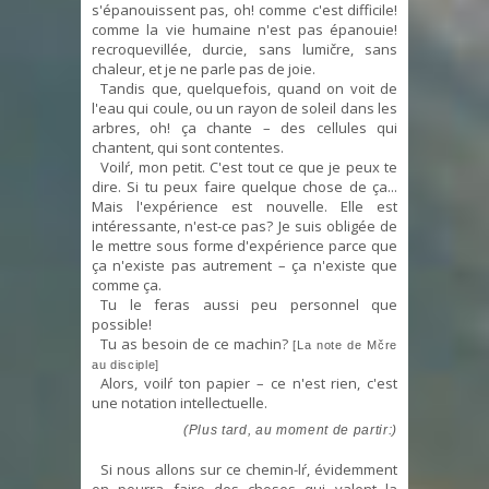
s'épanouissent pas, oh! comme c'est difficile!
comme la vie humaine n'est pas épanouie!
recroquevillée, durcie, sans lumičre, sans
chaleur, et je ne parle pas de joie.
Tandis que, quelquefois, quand on voit de
l'eau qui coule, ou un rayon de soleil dans les
arbres, oh! ça chante – des cellules qui
chantent, qui sont contentes.
Voilŕ, mon petit. C'est tout ce que je peux te
dire. Si tu peux faire quelque chose de ça...
Mais l'expérience est nouvelle. Elle est
intéressante, n'est-ce pas? Je suis obligée de
le mettre sous forme d'expérience parce que
ça n'existe pas autrement – ça n'existe que
comme ça.
Tu le feras aussi peu personnel que
possible!
Tu as besoin de ce machin?
[La note de Mčre
au disciple]
Alors, voilŕ ton papier – ce n'est rien, c'est
une notation intellectuelle.
(Plus tard, au moment de partir:)
Si nous allons sur ce chemin-lŕ, évidemment
on pourra faire des choses qui valent la