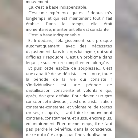
mouvement.
Ça, c'est la base indispensable.
C'est une expérience qui est lŕ depuis trčs
longtemps et qui est maintenant tout ŕ fait
établie. Dans le temps, elle était
momentanée, maintenant elle est constante.
C'est la base indispensable.
Et lŕ-dedans, l'élargissement suit presque
automatiquement, avec des nécessités
d'ajustement dans le corps lui-męme, qui sont
difficiles ŕ résoudre. C'est un problčme dans
lequel je suis encore complčtement plongée.
Et puis cette espčce de souplesse... C'est
une capacité de se décristalliser – toute, toute
la période de la vie qui consiste ŕ
s'individualiser est une période de
cristallisation consciente et volontaire qui,
aprčs, doit ętre défaite. Pour devenir un ętre
conscient et individuel, c'est une cristallisation
constante-constante, et volontaire, de toutes
choses; et aprčs, il faut faire le mouvement
contraire, constamment, et aussi, encore plus,
volontairement. Et en męme temps, il ne faut
pas perdre le bénéfice, dans la conscience,
de ce qui a été acquis par l'individualisation.