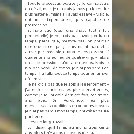
Tout le processus occulte, je le connaissais
en détail, mais je n'aurais jamais pu le rendre
plus matériel, męme si j'avais essayé – visible,
oui, mais impermanent, pas capable de
progression.
Et note que (c'est une chose tout ŕ fait
personnelle) je ne crois pas avoir perdu du
temps, parce que, n'est-ce pas, on pourrait
dire que si ce que je sais maintenant était
arrivé, par exemple, quarante ans plus tôt – ŕ
quarante ans au lieu de quatre-vingt –, alors
on a l'impression qu'on a du temps. Mais je
n'ai pas perdu de temps. Je n'ai pas perdu de
temps, il a fallu tout ce temps pour en arriver
oů j'en suis.
Je ne crois pas que je sois allée lentement –
j'ai eu les conditions les plus merveilleuses,
comme je te l'ai dit la derničre fois, ces trente
ans avec Sri Aurobindo, les plus
merveilleuses conditions qu'on pouvait avoir.
Je n'ai pas perdu mon temps, oh! c'était heure
par heure.
C'est un long travail.
Lui, disait qu'il fallait au moins trois cents
ans, alors il n'y a pas de temps perdu.