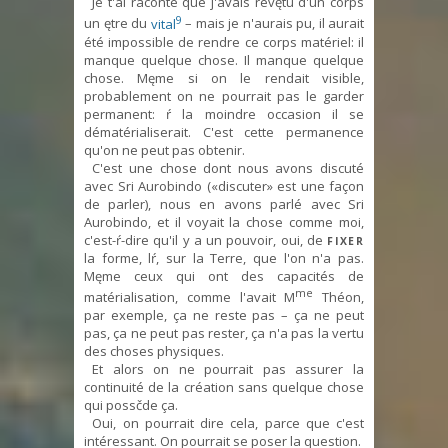
Je t'ai raconté que j'avais revętu d'un corps
9
un ętre du
vital
– mais je n'aurais pu, il aurait
été impossible de rendre ce corps matériel: il
manque quelque chose. Il manque quelque
chose. Męme si on le rendait visible,
probablement on ne pourrait pas le garder
permanent: ŕ la moindre occasion il se
dématérialiserait. C'est cette permanence
qu'on ne peut pas obtenir.
C'est une chose dont nous avons discuté
avec Sri Aurobindo («discuter» est une façon
de parler), nous en avons parlé avec Sri
Aurobindo, et il voyait la chose comme moi,
c'est-ŕ-dire qu'il y a un pouvoir, oui, de
FIXER
la forme, lŕ, sur la Terre, que l'on n'a pas.
Męme ceux qui ont des capacités de
me
matérialisation, comme l'avait M
Théon,
par exemple, ça ne reste pas – ça ne peut
pas, ça ne peut pas rester, ça n'a pas la vertu
des choses physiques.
Et alors on ne pourrait pas assurer la
continuité de la création sans quelque chose
qui possčde ça.
Oui, on pourrait dire cela, parce que c'est
intéressant. On pourrait se poser la question.