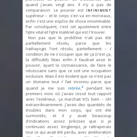
quand j'avais vingt ans. Il n'y a pas de
comparaison. Le pouvoir est
INFINIMENT
supérieur – et le corps s'en va en morceaux,
enfin c'est une espčce de chose innommable.
Par conséquent, c'est cet ajustement entre
l'ętre vital et l'ętre matériel qui est ŕ trouver.
Non pas que le problčme n'ait pas été
partiellement résolu, parce que les
hathayogis l'ont résolu, partiellement – ŕ
condition de ne s'occuper que de ça (c'est ça,
la difficulté). Mais enfin il faudrait avoir le
pouvoir, ayant la connaissance, de faire le
nécessaire sans que ce soit une occupation
exclusive. Mais il est évident que ce n'est pas
un domaine tout ŕ fait inconnu parce que
4
quand je me suis
retirée,
pendant les
premiers mois oů j'avais cessé tout rapport
avec l'extérieur, ça marchait trčs bien – oh!
extraordinairement. J'avais des quantités de
troubles dans mon corps, qui ont été
surmontés, et il y avait beaucoup
d'indications assez précises que si je
continuais assez longtemps, je rattraperais
tout ce qui avait été perdu, avec amélioration