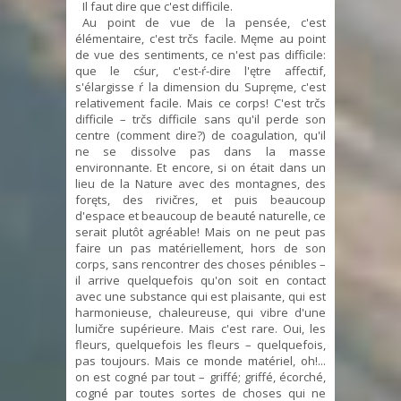
Il faut dire que c'est difficile.
Au point de vue de la pensée, c'est
élémentaire, c'est trčs facile. Męme au point
de vue des sentiments, ce n'est pas difficile:
que le cśur, c'est-ŕ-dire l'ętre affectif,
s'élargisse ŕ la dimension du Supręme, c'est
relativement facile. Mais ce corps! C'est trčs
difficile – trčs difficile sans qu'il perde son
centre (comment dire?) de coagulation, qu'il
ne se dissolve pas dans la masse
environnante. Et encore, si on était dans un
lieu de la Nature avec des montagnes, des
foręts, des rivičres, et puis beaucoup
d'espace et beaucoup de beauté naturelle, ce
serait plutôt agréable! Mais on ne peut pas
faire un pas matériellement, hors de son
corps, sans rencontrer des choses pénibles –
il arrive quelquefois qu'on soit en contact
avec une substance qui est plaisante, qui est
harmonieuse, chaleureuse, qui vibre d'une
lumičre supérieure. Mais c'est rare. Oui, les
fleurs, quelquefois les fleurs – quelquefois,
pas toujours. Mais ce monde matériel, oh!...
on est cogné par tout – griffé; griffé, écorché,
cogné par toutes sortes de choses qui ne