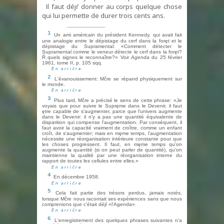
Il faut déjŕ donner au corps quelque chose
qui lui permette de durer trois cents ans.
1
Un ami américain du président Kennedy, qui avait fait
une analogie entre le dépistage du cerf dans la foręt et le
dépistage du Supramental: «Comment détecter le
Supramental comme le veneur détecte le cerf dans la foręt?
Ŕ quels signes le reconnaître?» Voir
Agenda
du 25 février
1961, tome II, p. 105 sqq.
En arričre
2
L'évanouissement: Mčre se répand physiquement sur
le monde.
En arričre
3
Plus tard, Mčre a précisé le sens de cette phrase: «Je
voyais que pour suivre le Supręme dans le Devenir, il faut
ętre capable de s'augmenter, parce que l'univers augmente
dans le Devenir: il n'y a pas une quantité équivalente de
disparition qui compense l'augmentation. Par conséquent, il
faut avoir la capacité vraiment de croître, comme un enfant
croît, de s'augmenter; mais en męme temps, l'augmentation
nécessite une réorganisation intérieure constante pour que
les choses progressent. Il faut, en męme temps qu'on
augmente la quantité (si on peut parler de quantité), qu'on
maintienne la qualité par une réorganisation interne du
rapport de toutes les cellules entre elles.»
En arričre
4
En décembre 1958.
En arričre
5
Cela fait partie des trésors perdus, jamais notés,
lorsque Mčre nous racontait ses expériences sans que nous
comprenions que c'était déjŕ «l'Agenda».
En arričre
6
L'enregistrement des quelques phrases suivantes n'a