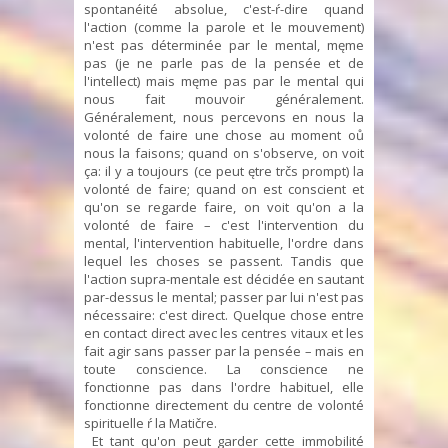
spontanéité absolue, c'est-ŕ-dire quand
l'action (comme la parole et le mouvement)
n'est pas déterminée par le mental, męme
pas (je ne parle pas de la pensée et de
l'intellect) mais męme pas par le mental qui
nous fait mouvoir généralement.
Généralement, nous percevons en nous la
volonté de faire une chose au moment oů
nous la faisons; quand on s'observe, on voit
ça: il y a toujours (ce peut ętre trčs prompt) la
volonté de faire; quand on est conscient et
qu'on se regarde faire, on voit qu'on a la
volonté de faire – c'est l'intervention du
mental, l'intervention habituelle, l'ordre dans
lequel les choses se passent. Tandis que
l'action supra-mentale est décidée en sautant
par-dessus le mental; passer par lui n'est pas
nécessaire: c'est direct. Quelque chose entre
en contact direct avec les centres vitaux et les
fait agir sans passer par la pensée – mais en
toute conscience. La conscience ne
fonctionne pas dans l'ordre habituel, elle
fonctionne directement du centre de volonté
spirituelle ŕ la Matičre.
Et tant qu'on peut garder cette immobilité