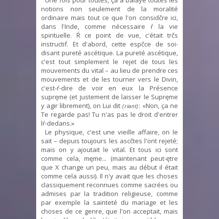
Une fois pour toutes, ça a balayé toutes les
notions non seulement de la moralité
ordinaire mais tout ce que l'on considčre ici,
dans l'Inde, comme nécessaire ŕ la vie
spirituelle. Ŕ ce point de vue, c'était trčs
instructif. Et d'abord, cette espčce de soi-
disant pureté ascétique. La pureté ascétique,
c'est tout simplement le rejet de tous les
mouvements du vital – au lieu de prendre ces
mouvements et de les tourner vers le Divin,
c'est-ŕ-dire de voir en eux la Présence
supręme (et justement de laisser le Supręme
y agir librement), on Lui dit
: «Non, ça ne
(riant)
Te regarde pas! Tu n'as pas le droit d'entrer
lŕ-dedans.»
Le physique, c'est une vieille affaire, on le
sait – depuis toujours les ascčtes l'ont rejeté;
mais on y ajoutait le vital. Et tous ici sont
comme cela, męme... (maintenant peut-ętre
que X change un peu, mais au début il était
comme cela aussi). Il n'y avait que les choses
classiquement reconnues comme sacrées ou
admises par la tradition religieuse, comme
par exemple la sainteté du mariage et les
choses de ce genre, que l'on acceptait, mais