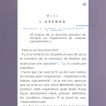
Mčre
L'AGENDA
AUROBINDO.RU
Page d’accueil
|
Les oeuvres
|
Les oeuvres de Mčre
|
l'Agenda 03
(Ŕ propos de la derničre question du
disciple sur l'expérience du «bateau
supramental»:)
Petit, tu as reçu mon mot?
Il y a un endroit oů j'ai parlé un peu de ça: tu
te souviens de ce monsieur de Madras qui
1
avait posé une
question'?...
Lŕ, il y avait une
indication.
Parce que j'ai suivi le fil, je me suis remise
en contact avec l'expérience – l'expérience du
bateau supramental – et je me suis aperçue
que ça avait eu une action
dans la
DÉCISIVE
position; cette expérience avait établi d'une
façon absolument claire, précise, définitive,
les conditions requises. Ŕ ce point de vue,
c'était intéressant.