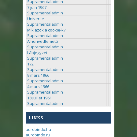
Supramentaladmin
7 juin 1967
Supramentaladmin
Universe
Supramentaladmin
Mik azok a cookie-k?
Supramentaladmin
A honvédtemető
Supramentaladmin
Lábjegyzet
Supramentaladmin
172.
Supramentaladmin
9 mars 1966
Supramentaladmin
4 mars 1966
Supramentaladmin
18 juillet 1961
Supramentaladmin
LINKS
aurobindo.hu
aurobindo.ru