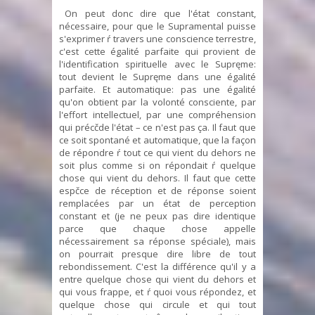
On peut donc dire que l'état constant,
nécessaire, pour que le Supramental puisse
s'exprimer ŕ travers une conscience terrestre,
c'est cette égalité parfaite qui provient de
l'identification spirituelle avec le Supręme:
tout devient le Supręme dans une égalité
parfaite. Et automatique: pas une égalité
qu'on obtient par la volonté consciente, par
l'effort intellectuel, par une compréhension
qui précčde l'état – ce n'est pas ça. Il faut que
ce soit spontané et automatique, que la façon
de répondre ŕ tout ce qui vient du dehors ne
soit plus comme si on répondait ŕ quelque
chose qui vient du dehors. Il faut que cette
espčce de réception et de réponse soient
remplacées par un état de perception
constant et (je ne peux pas dire identique
parce que chaque chose appelle
nécessairement sa réponse spéciale), mais
on pourrait presque dire libre de tout
rebondissement. C'est la différence qu'il y a
entre quelque chose qui vient du dehors et
qui vous frappe, et ŕ quoi vous répondez, et
quelque chose qui circule et qui tout