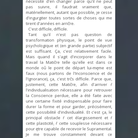
nécessité d'en changer parce qu'il ne peut
pas suivre, il faudrait vraiment que,
matériellement, autant que possible, je cesse
d'ingurgiter toutes sortes de choses qui me
tirent d'années en arričre.
C'est difficile, difficile.
Tant qu'il n'est pas question de
transformation physique, le point de vue
psychologique et (en grande partie) subjectif
est suffisant. Ça, c'est relativement facile.
Mais quand il s'agit d'incorporer dans le
travail la Matičre telle qu'elle est dans ce
monde oů le point de départ lui-męme est
faux (nous partons de l'Inconscience et de
l'Ignorance), ça, c'est trčs difficile. Parce que,
justement, cette Matičre, afin d'arriver ŕ
l'individualisation nécessaire pour retrouver
la Conscience perdue, elle a été faite avec
une certaine fixité indispensable pour faire
durer la forme et pour garder, précisément,
cette possibilité d'individualité. Et c'est ça, le
principal obstacle ŕ cet élargissement et ŕ
cette plasticité, ŕ cette souplesse nécessaire
pour ętre capable de recevoir le Supramental.
Je me trouve constamment devant ce