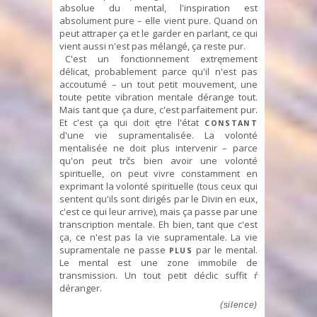
absolue du mental, l'inspiration est
absolument pure – elle vient pure. Quand on
peut attraper ça et le garder en parlant, ce qui
vient aussi n'est pas mélangé, ça reste pur.
C'est un fonctionnement extręmement
délicat, probablement parce qu'il n'est pas
accoutumé – un tout petit mouvement, une
toute petite vibration mentale dérange tout.
Mais tant que ça dure, c'est parfaitement pur.
Et c'est ça qui doit ętre l'état
CONSTANT
d'une vie supramentalisée. La volonté
mentalisée ne doit plus intervenir – parce
qu'on peut trčs bien avoir une volonté
spirituelle, on peut vivre constamment en
exprimant la volonté spirituelle (tous ceux qui
sentent qu'ils sont dirigés par le Divin en eux,
c'est ce qui leur arrive), mais ça passe par une
transcription mentale. Eh bien, tant que c'est
ça, ce n'est pas la vie supramentale. La vie
supramentale ne passe
par le mental.
PLUS
Le mental est une zone immobile de
transmission. Un tout petit déclic suffit ŕ
déranger.
(silence)