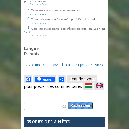
pas été conservé.
En arričre
7
Cette lettre a disparu avec les autres.
En arričre
8
Cette précision a été rajoutée par Mčre plus tard.
En arričre
9
Cela fait aussi partie des trésors perdus, en 1957 ou
1958.
En arričre
Langue
Français
‹ Volume 3 — 1962
haut
21 janvier 1962 ›
Facebook
Share
Identifiez-vous
Share
pour poster des commentaires
Formulaire de recherche
Rechercher
WORKS DE LA MÈRE