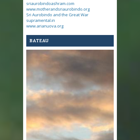
sriaurobindoashram.com
www.motherandsriaurobindo.org
Sri Aurobindo and the Great War
supramental.in
www.arianuova.org
BATEAU