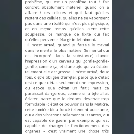
problčme, qui est un problčme tout ŕ fait
concret, absolument matériel, quand on a
affaire ŕ ces cellules et qu'il faut qu'elles
restent des cellules, qu'elles ne se vaporisent
pas dans une réalité qui n'est plus physique,
et en męme temps qu'elles aient cette
souplesse, ce manque de fixité qui fait
qu'elles peuvent s'élargir indéfiniment.
Il m'est arrivé, quand je faisais le travail
dans le mental le plus matériel (le mental qui
est incorporé dans la substance) d'avoir
l'impression d'un cerveau qui gonfle-gonfle-
gonfle, comme ça, et d'une tęte qui va éclater
tellement elle est grosse! Il m'est arrivé, deux
fois, d'ętre obligée d'arręter, parce que c'était
(est-ce que c'était seulement une impression,
ou est-ce que c'était un fait?) mais ça
paraissait dangereux, comme si la tęte allait
éclater, parce que le dedans devenait trop
formidable (c'était ce pouvoir dans la Matičre,
cette lumičre bleu foncé tellement puissante,
qui a des vibrations tellement puissantes, qui
est capable de guérir, par exemple, qui est
capable de changer le fonctionnement des
organes – c'est vraiment une chose trčs