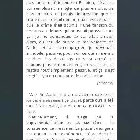
puissante matériellement). Eh bien, c'était ça
qui remplissait ma tęte de plus en plus, de
plus en plus, et j'avais l'impression que le
crâne était – c'était douloureux n'est-ce pas –,
que le crâne était soumis ŕ une tension du
dedans au dehors qui poussait-poussait tout
ça... Je me demandais ce qui allait arriver.
Alors, au lieu de suivre le mouvement, de
l'aider et de l'accompagner, je devenais
immobile, passive, pour voir ce qui arriverait,
et dans les deux cas ça s'est arręté; je
n'aidais plus le mouvement, n'est-ce pas, je
restais tout simplement passive, et ça s'est
arręté, il y a eu une sorte de stabilisation.
(silence)
Mais Sri Aurobindo a dű avoir l'expérience
, parce qu'il a été
[de cet élargissement cellulaire]
tout ŕ fait positif, il a dit que ça
se
POUVAIT
faire.
Naturellement, il s'agit de la
supramentalisation
– la
DE LA MATIČRE
conscience, ce n'est rien. La plupart des gens
qui ont eu cette expérience, c'était dans le
mental – ça, c'est relativement trčs facile. Trčs