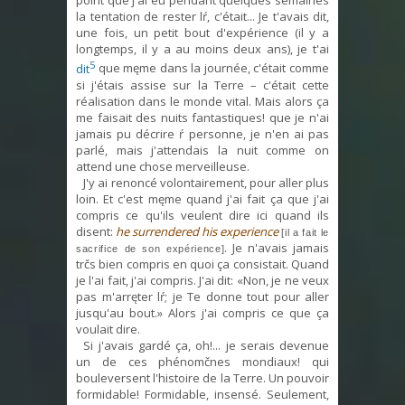
point que j'ai eu pendant quelques semaines
la tentation de rester lŕ, c'était... Je t'avais dit,
une fois, un petit bout d'expérience (il y a
longtemps, il y a au moins deux ans), je t'ai
5
dit
que męme dans la journée, c'était comme
si j'étais assise sur la Terre – c'était cette
réalisation dans le monde vital. Mais alors ça
me faisait des nuits fantastiques! que je n'ai
jamais pu décrire ŕ personne, je n'en ai pas
parlé, mais j'attendais la nuit comme on
attend une chose merveilleuse.
J'y ai renoncé volontairement, pour aller plus
loin. Et c'est męme quand j'ai fait ça que j'ai
compris ce qu'ils veulent dire ici quand ils
disent:
he surrendered his experience
[il a fait le
. Je n'avais jamais
sacrifice de son expérience]
trčs bien compris en quoi ça consistait. Quand
je l'ai fait, j'ai compris. J'ai dit: «Non, je ne veux
pas m'arręter lŕ; je Te donne tout pour aller
jusqu'au bout.» Alors j'ai compris ce que ça
voulait dire.
Si j'avais gardé ça, oh!... je serais devenue
un de ces phénomčnes mondiaux! qui
bouleversent l'histoire de la Terre. Un pouvoir
formidable! Formidable, insensé. Seulement,