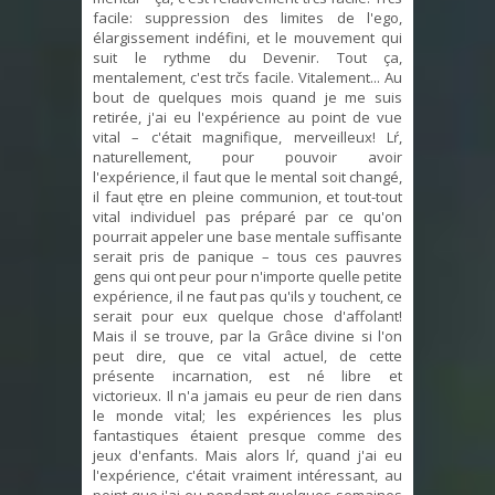
facile: suppression des limites de l'ego,
élargissement indéfini, et le mouvement qui
suit le rythme du Devenir. Tout ça,
mentalement, c'est trčs facile. Vitalement... Au
bout de quelques mois quand je me suis
retirée, j'ai eu l'expérience au point de vue
vital – c'était magnifique, merveilleux! Lŕ,
naturellement, pour pouvoir avoir
l'expérience, il faut que le mental soit changé,
il faut ętre en pleine communion, et tout-tout
vital individuel pas préparé par ce qu'on
pourrait appeler une base mentale suffisante
serait pris de panique – tous ces pauvres
gens qui ont peur pour n'importe quelle petite
expérience, il ne faut pas qu'ils y touchent, ce
serait pour eux quelque chose d'affolant!
Mais il se trouve, par la Grâce divine si l'on
peut dire, que ce vital actuel, de cette
présente incarnation, est né libre et
victorieux. Il n'a jamais eu peur de rien dans
le monde vital; les expériences les plus
fantastiques étaient presque comme des
jeux d'enfants. Mais alors lŕ, quand j'ai eu
l'expérience, c'était vraiment intéressant, au