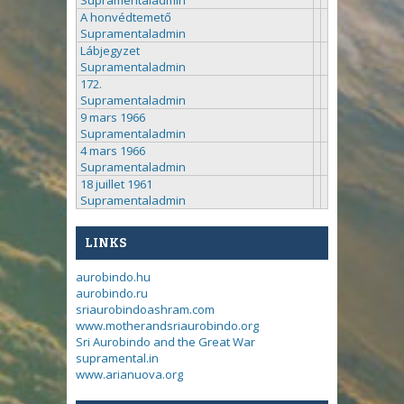
A honvédtemető
Supramentaladmin
Lábjegyzet
Supramentaladmin
172.
Supramentaladmin
9 mars 1966
Supramentaladmin
4 mars 1966
Supramentaladmin
18 juillet 1961
Supramentaladmin
LINKS
aurobindo.hu
aurobindo.ru
sriaurobindoashram.com
www.motherandsriaurobindo.org
Sri Aurobindo and the Great War
supramental.in
www.arianuova.org