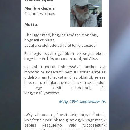
Membre depuis
12 années 5 mois
Motto:
...ha úgy érzed, hogy szükséges mondani,
hogy mit csinálsz,
azzal a cselekedeted felét tönkreteszed.
És mégis, ezzel egyidőben, ez segít neked,
hogy felmérd, és pontosan tudd, hol állsz.
Ez volt Buddha bölcsessége, amikor azt
mondta: "A középút": nem túl sokat erről az
oldalról, nem túl sokat arról az oldalról, ne ess
le ezen az oldalon, ne ess le azon az oldalon
- egy kicsit mindenből, és
kiegyensúlyozottan...
M,Ag. 1964. szeptember 16.
...Oly alaposan gépesítettek, tárgyiasítottak,
kivetítettek voltunk idáig, az egyik vagy másik
gépies készüléktől való függőségünk