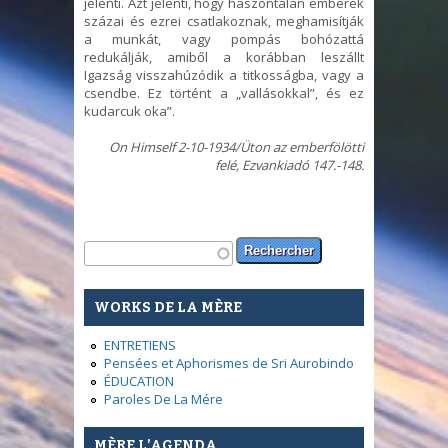
jelenti. Azt jelenti, hogy haszontalan emberek
százai és ezrei csatlakoznak, meghamisítják
a munkát, vagy pompás bohózattá
redukálják, amiből a korábban leszállt
Igazság visszahúzódik a titkosságba, vagy a
csendbe. Ez történt a „vallásokkal”, és ez
kudarcuk oka”.
On Himself 2-10-1934/Üton az emberfölötti
felé, Ezvankiadó 147.-148.
Formulaire de recherche
Rechercher
WORKS DE LA MÈRE
ENTRETIENS
Pensées et Aphorismes de Sri Aurobindo
ÉDUCATION
Paroles De La Mére
MÈRE L’AGENDA