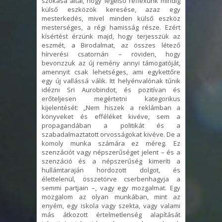
szokása által, hogy legelső reflexünk mindig
külső eszközök keresése, azaz egy
mesterkedés, mivel minden külső eszköz
mesterséges, a régi hamisság része. Ezért
kísértést érzünk majd, hogy terjesszük az
eszmét, a Birodalmat, az összes létező
hírverési csatornán – röviden, hogy
bevonzzuk az új remény annyi támogatóját,
amennyit csak lehetséges, ami egykettőre
egy új vallássá válik. Itt helyénvalónak tűnik
idézni Sri Aurobindot, és pozitívan és
erőteljesen megértetni kategorikus
kijelentését: „Nem hiszek a reklámban a
könyveket és efféléket kivéve, sem a
propagandában a politikát és a
szabadalmaztatott orvosságokat kivéve. De a
komoly munka számára ez méreg. Ez
szenzációt vagy népszerűséget jelent – és a
szenzáció és a népszerűség kimeríti a
hullámtaraján hordozott dolgot, és
élettelenül, összetörve cserbenhagyja a
semmi partjain –, vagy egy mozgalmat. Egy
mozgalom az olyan munkában, mint az
enyém, egy iskola vagy szekta, vagy valami
más átkozott értelmetlenség alapítását