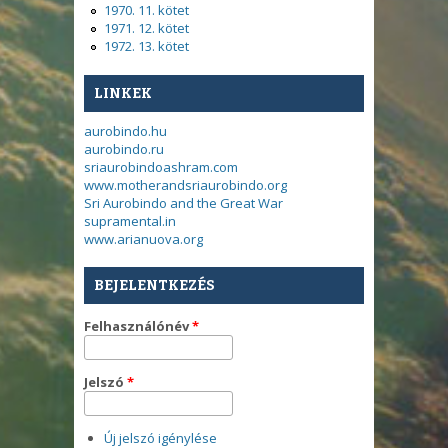
1970. 11. kötet
1971. 12. kötet
1972. 13. kötet
LINKEK
aurobindo.hu
aurobindo.ru
sriaurobindoashram.com
www.motherandsriaurobindo.org
Sri Aurobindo and the Great War
supramental.in
www.arianuova.org
BEJELENTKEZÉS
Felhasználónév
*
Jelszó
*
Új jelszó igénylése