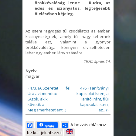
örökkévalóság lenne – Rudra, az
édes és iszonyatos, legteljesebb
ölelésében kéjeleg.
Az isteni ragyogás túl csodálatos az emberi
kicsinyességnek, amely túl nagy tehernek
találja ezt, valamint a gyönyör
örökkévalósága könnyen elviselhetetlen
lehet egy emberi lény számára.
1970. április 14.
Nyelv
magyar
‹ 473. (A Szeretet
fel
476. (Tanítványi
Ura azt mondta:
kapcsolat Isten, a
„Azok, akik
Tanító iránt, fiúi
követik a
kapcsolat Isten,
Megismerhetetlent...)
az...) ›
Facebook
Share
A hozzászóláshoz
Share
be kell jelentkezni