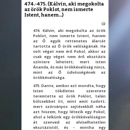
474.-475. (Kálvin, aki megokolta
az örök Poklot, nem ismerte
Istent, hanem...)
474. Kálvin, aki megokolta az örök
Poklot, nem ismerte Istent, hanem
az Ő egyik rettenetes álarcát
tartotta az Ő örök valóságának. Ha
volt véget nem érő Pokol, akkor az
csak egy véget nem érő eksztázis
színtere lehetett; mert Isten
Ánanda, és más örökkévalóság nincs,
mint az Ő üdvösségének az
örökkévalósága.
475. Dante, amikor azt mondta, hogy
Isten tökéletes szeretete
teremtette az örök Poklot, talán
bölcsebbet írt, mint amit tudott;
mert szórványos sejtésekből néha
azt hiszem, hogy létezik egy Pokol,
ahol a lelkünk egy örökkévalóságon
át szenved az elviselhetetlen
eksztázistól, és – mintha egy