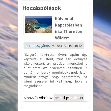
Hozzászólások
Kálvinnal
kapcsolatban
írta Thornton
Wilder:
Patmossy János
-
v, 05/31/2015 - 16:32
"Szigorú
kálvinista
lévén, apám úgy
képzelte el Istent, mint egy kicsinyes
iskolamestert, aki precízen méricskéli a
bűntudatot az érdemmel szemben. A
puritán emberek megfeledkeznek Isten
mindent átfogó, nagy szeretetéről. Az
isteni szeretet túl kell hogy lépje a
megtorlást."
A hozzászóláshoz
be kell jelentkezni