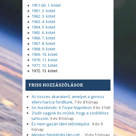
1951-60. 1. kötet
1961. 2. kötet
1962. 3. kötet
1963. 4. kötet
1964. 5. kötet
1965. 6. kötet
1966. 7. kötet
1967. 8. kötet
1968. 9. kötet
1969. 10. kötet
1970. 11. kötet
1971. 12. kötet
1972. 13. kötet
FRISS HOZZÁSZÓLÁSOK
Az összes akaraterő, amelyet a gonosz
elleni harcra fordítunk,
7 év 8 hónap
Sri Aurobindo: A Törpe Napóleon
9 év 3 hét
Zsidó vagyok és örülök, hogy a zsidókhoz
tartozom.
9 év 8 hónap
És nem igazán látni előrelépést.
9 év 9
hónap
Minden feloldódni látszott…
10 év 5 hónap