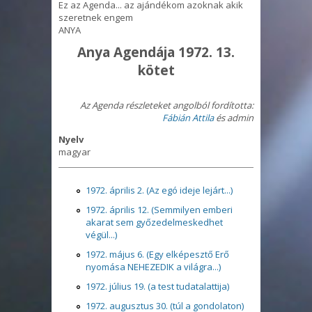
Ez az Agenda... az ajándékom azoknak akik
szeretnek engem
ANYA
Anya Agendája 1972. 13.
kötet
Az Agenda részleteket angolból fordította:
Fábián Attila
és admin
Nyelv
magyar
1972. április 2. (Az egó ideje lejárt...)
1972. április 12. (Semmilyen emberi
akarat sem győzedelmeskedhet
végül...)
1972. május 6. (Egy elképesztő Erő
nyomása NEHEZEDIK a világra...)
1972. július 19. (a test tudatalattija)
1972. augusztus 30. (túl a gondolaton)