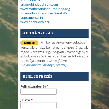
sriaurobindoashram.com
www.motherandsriaurobindo.org
Sri Aurobindo and the Great War
supramental.in
www.arianuova.org
ADOMÁNYOZÁS
Amikor az Anya képviseletében
kérsz, akkor azt kell érezned, hogy ő az, aki
rajtad keresztül egy nagyon keveset igényel
abból, ami az övé, és az ember, akitől kérsz, a
reakciója szerint lesz megítélve.
(Sri Aurobindo: Az Anya, részlet)
BEJELENTKEZÉS
Felhasználónév
*
Jelszó
*