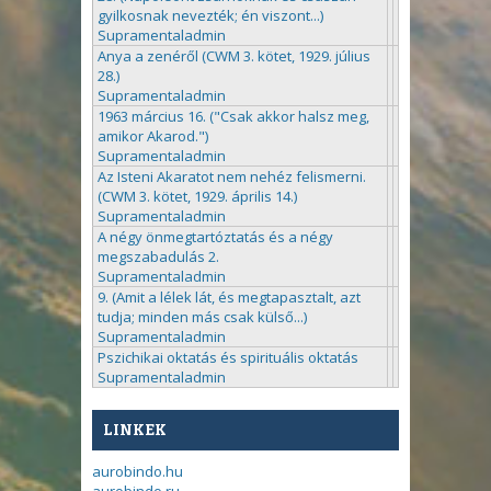
gyilkosnak nevezték; én viszont...)
Supramentaladmin
Anya a zenéről (CWM 3. kötet, 1929. július
28.)
Supramentaladmin
1963 március 16. ("Csak akkor halsz meg,
amikor Akarod.")
Supramentaladmin
Az Isteni Akaratot nem nehéz felismerni.
(CWM 3. kötet, 1929. április 14.)
Supramentaladmin
A négy önmegtartóztatás és a négy
megszabadulás 2.
Supramentaladmin
9. (Amit a lélek lát, és megtapasztalt, azt
tudja; minden más csak külső...)
Supramentaladmin
Pszichikai oktatás és spirituális oktatás
Supramentaladmin
LINKEK
aurobindo.hu
aurobindo.ru