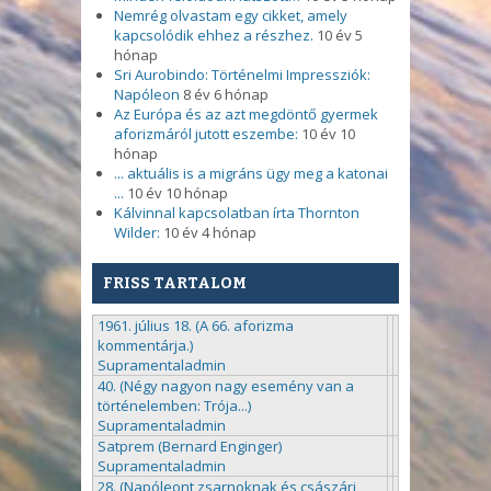
Nemrég olvastam egy cikket, amely
kapcsolódik ehhez a részhez.
10 év 5
hónap
Sri Aurobindo: Történelmi Impressziók:
Napóleon
8 év 6 hónap
Az Európa és az azt megdöntő gyermek
aforizmáról jutott eszembe:
10 év 10
hónap
... aktuális is a migráns ügy meg a katonai
...
10 év 10 hónap
Kálvinnal kapcsolatban írta Thornton
Wilder:
10 év 4 hónap
FRISS TARTALOM
1961. július 18. (A 66. aforizma
kommentárja.)
Supramentaladmin
40. (Négy nagyon nagy esemény van a
történelemben: Trója...)
Supramentaladmin
Satprem (Bernard Enginger)
Supramentaladmin
28. (Napóleont zsarnoknak és császári