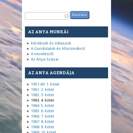
Keresés űrlap
Keresés
AZ ANYA MUNKÁI
Kérdések és Válaszok
A Gondolatok és Aforizmákról
A nevelésről
Az Anya Szavai
AZ ANYA AGENDÁJA
1951-60. 1. kötet
1961. 2. kötet
1962. 3. kötet
1963. 4. kötet
1964. 5. kötet
1965. 6. kötet
1966. 7. kötet
1967. 8. kötet
1968. 9. kötet
1969. 10. kötet