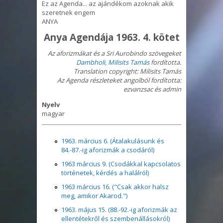
Ez az Agenda... az ajándékom azoknak akik
szeretnek engem
ANYA
Anya Agendája 1963. 4. kötet
Az aforizmákat
és a Sri Aurobindo szövegeket
Dambholi, Milisits Tamás
fordította.
Translation copyright: Milisits
Tamás
Az Agenda részleteket angolból fordította:
ezvanzsac és admin
Nyelv
magyar
1963. március 6. (Átalakulásunk és
84.-87.-ig aforizmák a csodáról)
1963 március 9. (Csodákkal kapcsolatos
történetek, kérdés a halálról)
1963 március 16. ("Csak akkor halsz
meg, amikor Akarod.")
1963. május 15. (88.-92.-ig aforizmák az
ellentétekről és szembenállásokról)