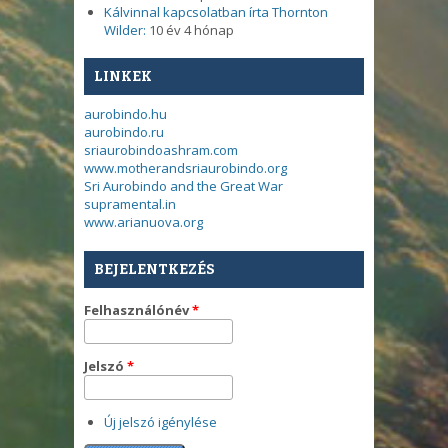
Kálvinnal kapcsolatban írta Thornton
Wilder:
10 év 4 hónap
LINKEK
aurobindo.hu
aurobindo.ru
sriaurobindoashram.com
www.motherandsriaurobindo.org
Sri Aurobindo and the Great War
supramental.in
www.arianuova.org
BEJELENTKEZÉS
Felhasználónév
*
Jelszó
*
Új jelszó igénylése