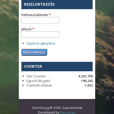
BEJELENTKEZÉS
Felhasználónév
*
Jelszó
*
Új jelszó igénylése
COUNTER
Site Counter:
4,233,758
Egyedi látogató:
196,242
Publikált oldalak:
1,052
Szerzői jog © 2026, Supramental
Developed by
Devsaran
.