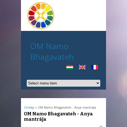
OM Namo
Bhagavateh
Jelenlegi hely
Címlap
» OM Namo Bhagavateh - Anya mantrája
OM Namo Bhagavateh - Anya
mantrája