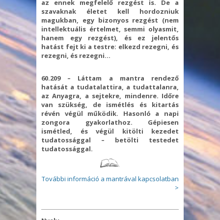
az ennek megfelelő rezgést is. De a
szavaknak életet kell hordozniuk
magukban, egy bizonyos rezgést (nem
intellektuális értelmet, semmi olyasmit,
hanem egy rezgést), és ez jelentős
hatást fejt ki a testre: elkezd rezegni, és
rezegni, és rezegni…
60.209 – Láttam a mantra rendező
hatását a tudatalattira, a tudattalanra,
az Anyagra, a sejtekre, mindenre. Időre
van szükség, de ismétlés és kitartás
révén végül működik. Hasonló a napi
zongora gyakorlathoz. Gépiesen
ismétled, és végül kitölti kezedet
tudatossággal – betölti testedet
tudatossággal.
További információ a mantrával kapcsolatban
>