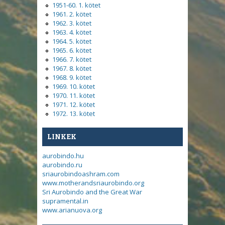
1951-60. 1. kötet
1961. 2. kötet
1962. 3. kötet
1963. 4. kötet
1964. 5. kötet
1965. 6. kötet
1966. 7. kötet
1967. 8. kötet
1968. 9. kötet
1969. 10. kötet
1970. 11. kötet
1971. 12. kötet
1972. 13. kötet
LINKEK
aurobindo.hu
aurobindo.ru
sriaurobindoashram.com
www.motherandsriaurobindo.org
Sri Aurobindo and the Great War
supramental.in
www.arianuova.org