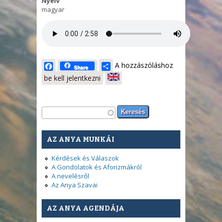
Nyelv
magyar
Facebook
Share
A hozzászóláshoz
Share
be kell jelentkezni
Keresés űrlap
Keresés
AZ ANYA MUNKÁI
Kérdések és Válaszok
A Gondolatok és Aforizmákról
A nevelésről
Az Anya Szavai
AZ ANYA AGENDÁJA