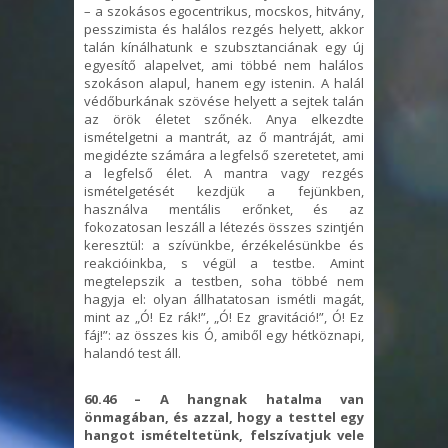
– a szokásos egocentrikus, mocskos, hitvány,
pesszimista és halálos rezgés helyett, akkor
talán kínálhatunk e szubsztanciának egy új
egyesítő alapelvet, ami többé nem halálos
szokáson alapul, hanem egy istenin. A halál
védőburkának szövése helyett a sejtek talán
az örök életet szőnék. Anya elkezdte
ismételgetni a mantrát, az ő mantráját, ami
megidézte számára a legfelső szeretetet, ami
a legfelső élet. A mantra vagy rezgés
ismételgetését kezdjük a fejünkben,
használva mentális erőnket, és az
fokozatosan leszáll a létezés összes szintjén
keresztül: a szívünkbe, érzékelésünkbe és
reakcióinkba, s végül a testbe. Amint
megtelepszik a testben, soha többé nem
hagyja el: olyan állhatatosan ismétli magát,
mint az „Ó! Ez rák!”, „Ó! Ez gravitáció!”, Ó! Ez
fáj!”: az összes kis Ó, amiből egy hétköznapi,
halandó test áll.
60.46 – A hangnak hatalma van
önmagában, és azzal, hogy a testtel egy
hangot ismételtetünk, felszívatjuk vele