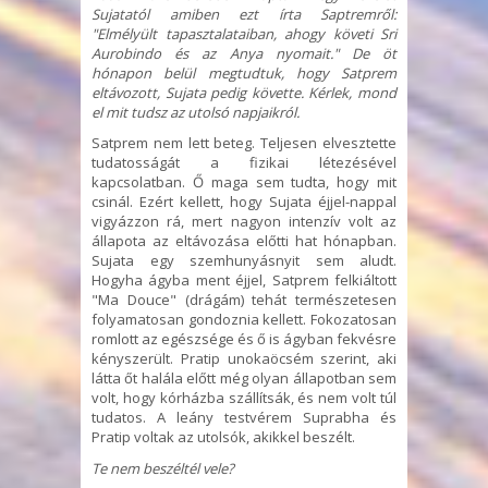
Sujatatól amiben ezt írta Saptremről:
"Elmélyült tapasztalataiban, ahogy követi Sri
Aurobindo és az Anya nyomait." De öt
hónapon belül megtudtuk, hogy Satprem
eltávozott, Sujata pedig követte. Kérlek,
mond
el mit tudsz az utolsó napjaikról.
Satprem nem lett beteg. Teljesen elvesztette
tudatosságát a fizikai létezésével
kapcsolatban. Ő maga sem tudta, hogy mit
csinál. Ezért kellett, hogy Sujata éjjel-nappal
vigyázzon rá, mert nagyon intenzív volt az
állapota az eltávozása előtti hat hónapban.
Sujata egy szemhunyásnyit sem aludt.
Hogyha ágyba ment éjjel, Satprem felkiáltott
"Ma Douce" (drágám) tehát természetesen
folyamatosan gondoznia kellett. Fokozatosan
romlott az egészsége és ő is ágyban fekvésre
kényszerült. Pratip unokaöcsém szerint, aki
látta őt halála előtt még olyan állapotban sem
volt, hogy kórházba szállítsák, és nem volt túl
tudatos. A leány testvérem Suprabha és
Pratip voltak az utolsók, akikkel beszélt.
Te nem beszéltél vele?