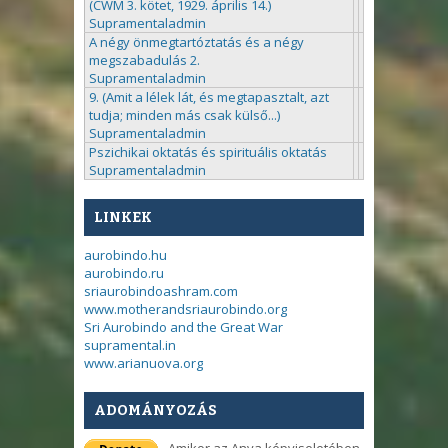
(CWM 3. kötet, 1929. április 14.)
Supramentaladmin
A négy önmegtartóztatás és a négy
megszabadulás 2.
Supramentaladmin
9. (Amit a lélek lát, és megtapasztalt, azt
tudja; minden más csak külső...)
Supramentaladmin
Pszichikai oktatás és spirituális oktatás
Supramentaladmin
LINKEK
aurobindo.hu
aurobindo.ru
sriaurobindoashram.com
www.motherandsriaurobindo.org
Sri Aurobindo and the Great War
supramental.in
www.arianuova.org
ADOMÁNYOZÁS
Amikor az Anya képviseletében