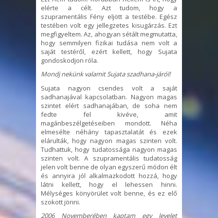
elérte a célt. Azt tudom, hogy a
szupramentális Fény eljött a testébe. Egész
testében volt egy jellegzetes kisugárzás. Ezt
megfigyeltem. Az, ahogyan sétált megmutatta,
hogy semmilyen fizikai tudása nem volt a
saját testéről, ezért kellett, hogy Sujata
gondoskodjon róla.
Mondj nekünk valamit Sujata szadhana-járól!
Sujata nagyon csendes volt a saját
sadhanajával kapcsolatban. Nagyon magas
szintet elért sadhanajában, de soha nem
fedte fel kivéve, amit
magánbeszélgetéseiben mondott. Néha
elmesélte néhány tapasztalatát és ezek
elárulták, hogy nagyon magas szinten volt.
Tudhattuk, hogy tudatossága nagyon magas
szinten volt. A szupramentális tudatosság
jelen volt
benne
de olyan egyszerű módon élt
és annyira jól alkalmazkodott hozzá, hogy
látni kellett, hogy el lehessen hinni.
Mélységes könyörület volt benne, és ez elő
szokott jönni.
2006 Novemberében kaptam egy levelet