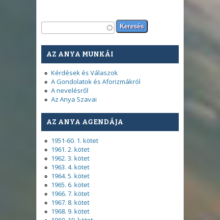
Keresés űrlap
Keresés
AZ ANYA MUNKÁI
Kérdések és Válaszok
A Gondolatok és Aforizmákról
A nevelésről
Az Anya Szavai
AZ ANYA AGENDÁJA
1951-60. 1. kötet
1961. 2. kötet
1962. 3. kötet
1963. 4. kötet
1964. 5. kötet
1965. 6. kötet
1966. 7. kötet
1967. 8. kötet
1968. 9. kötet