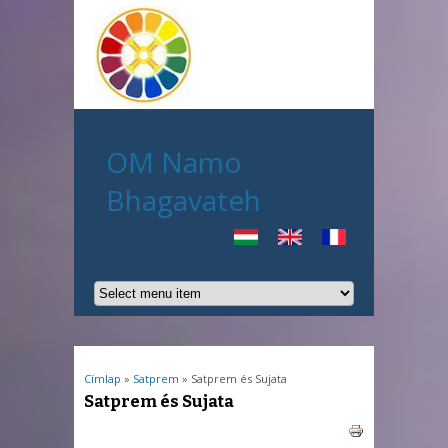
OM Namo
Bhagavateh
Jelenlegi hely
Címlap
»
Satprem
» Satprem és Sujata
Satprem és Sujata