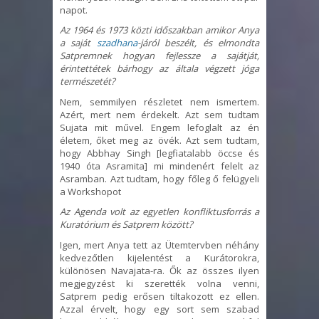
napot.
Az 1964 és 1973 közti
időszakban
amikor Anya
a saját
szadhana
-járól beszélt, és elmondta
Satpremnek hogyan fejlessze a sajátját,
érintettétek bárhogy az általa végzett jóga
természetét?
Nem, semmilyen részletet nem ismertem.
Azért, mert nem érdekelt. Azt sem tudtam
Sujata mit művel. Engem lefoglalt az én
életem, őket meg az övék. Azt sem tudtam,
hogy Abbhay Singh [legfiatalabb öccse és
1940 óta Asramita] mi mindenért felelt az
Asramban. Azt tudtam, hogy főleg ő felügyeli
a Workshopot
Az Agenda volt az egyetlen konfliktusforrás a
Kuratórium
és Satprem között?
Igen, mert Anya tett az Ütemtervben néhány
kedvezőtlen kijelentést a Kurátorokra,
különösen Navajata-ra. Ők az összes ilyen
megjegyzést ki szerették volna venni,
Satprem pedig erősen tiltakozott ez ellen.
Azzal érvelt, hogy egy sort sem szabad