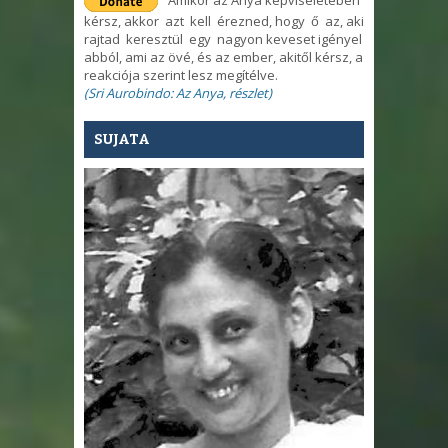
kérsz, akkor azt kell érezned, hogy ő az, aki
rajtad keresztül egy nagyon keveset igényel
abból, ami az övé, és az ember, akitől kérsz, a
reakciója szerint lesz megítélve.
(Sri Aurobindo: Az Anya, részlet)
SUJATA