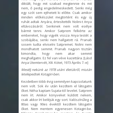
diktált, hogy mit szabad megtennie és mit
nem, ő pedig engedelmeskedett. Senki még
egy szót sem ejthetett ki előtte. Csak amikor
minden előkészület megtörtént és egy új
ruhát adtak Anyára, értesítették Nolini-t Anya
eltávozásáról. Senkinek nem volt esélye
bármit tenni. Amikor Satprem felkérte az
embereket, hogy vigyék vissza Anya testét a
szobájába, senki nem hallgatott rá. Pranab
sosem tudta elviselni Satpremet. Nolini nem
mondhatott semmit. Pranab nagyon tisztán
kimondta, hogy nem akar semmit
meghallgatni. Ez fel van véve kazettára. [Lásd
Anya Ütemtervét, XIII. Kötet,
1973 Április
7.-e]
Mesélj nekünk az 1978 utáni életükről, miután
letelepedtek Kotagiri-ben.
Kezdetben több évig semmilyen kapcsolatunk
nem volt. Sok év után kezdtem el látogatni
őket. Néha kaptam Sujata-tól levelet. Satprem
nem írt. Amikor könyveket küldött nekem,
csak akkor írt beléjük egy sort. Valószínűleg a
80as vagy 90es évektől kezdtem látogatni
őket. Nem mentem egyenesen Kotagiri-be.