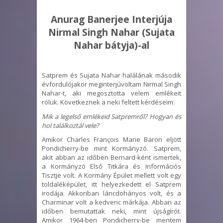
Anurag
Banerjee
Interjúja
Nirmal
Singh
Nahar (Sujata
Nahar
bátyja)-al
Satprem és Sujata Nahar halálának második
évfordulójakor meginterjúvoltam Nirmal Singh
Nahar-t, aki megosztotta velem emlékeit
róluk. Következnek a neki feltett kérdéseim:
Mik a legelső emlékeid Satpremről? Hogyan és
hol találkoztál vele?
Amikor Charles François Marie Baron eljött
Pondicherry-be mint Kormányzó. Satprem,
akit abban az időben Bernard-ként ismertek,
a Kormányzó Első Titkára és Információs
Tisztje volt. A Kormány Épület mellett volt egy
toldaléképület, itt helyezkedett el Satprem
irodája. Akkoriban láncdohányos volt, és a
Charminar volt a kedvenc márkája. Abban az
időben bemutattak neki, mint újságírót.
Amikor 1964-ben Pondicherry-be mentem