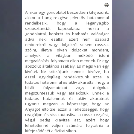
Amikor egy gondolatot beszédben kifejezünk,
akkor a hang rezgése jelentős hatalommal
rendelkezik, hogy a leganyagibb
szubsztanciát kapcsolatba hozza a
gondolattal, konkrét és hathatós valóságot
adva neki ezáltal.
Ezért nem szabad
emberekről vagy dolgokról sosem rosszat
szólni, illetve olyan dolgokat mondani,
amelyek a világban működő isteni
megvalósítás folyamata ellen mennek.
Ez egy
abszolút általános szabály. És mégis van egy
kivétel. Ne kritizáljunk semmit, kivéve, ha
ezzel egyidejűleg rendelkezünk azzal a
tudatos hatalommal és aktív akarattal, hogy a
bírált folyamatokat vagy dolgokat
megszüntessük vagy átalakítsuk. Ennek a
tudatos hatalomnak és aktív akaratnak
ugyanis megvan a képessége, hogy az
Anyagot eltöltse azzal a lehetőséggel, hogy
reagáljon és visszautasítsa a rossz rezgést,
végül pedig kijavítsa azt, azért hogy
lehetetlenné váljon számára folytatnia a
kifejeződését a fizikai síkon.