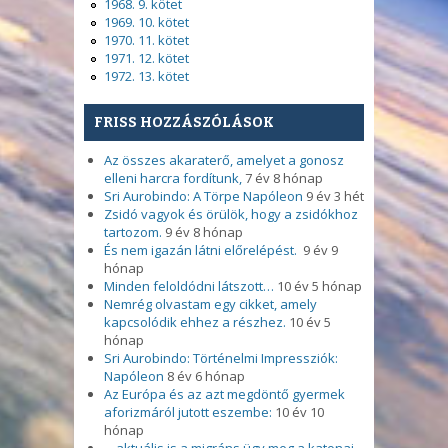
1968. 9. kötet
1969. 10. kötet
1970. 11. kötet
1971. 12. kötet
1972. 13. kötet
FRISS HOZZÁSZÓLÁSOK
Az összes akaraterő, amelyet a gonosz
elleni harcra fordítunk,
7 év 8 hónap
Sri Aurobindo: A Törpe Napóleon
9 év 3 hét
Zsidó vagyok és örülök, hogy a zsidókhoz
tartozom.
9 év 8 hónap
És nem igazán látni előrelépést.
9 év 9
hónap
Minden feloldódni látszott…
10 év 5 hónap
Nemrég olvastam egy cikket, amely
kapcsolódik ehhez a részhez.
10 év 5
hónap
Sri Aurobindo: Történelmi Impressziók:
Napóleon
8 év 6 hónap
Az Európa és az azt megdöntő gyermek
aforizmáról jutott eszembe:
10 év 10
hónap