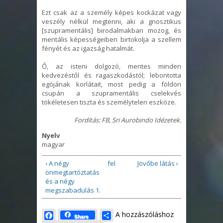
Ezt csak az a személy képes kockázat vagy
veszély nélkül megtenni, aki a gnosztikus
[szupramentális] birodalmakban mozog, és
mentális képességeiben birtokolja a szellem
fényét és az igazság hatalmát.
Ő, az isteni dolgozó, mentes minden
kedvezéstől és ragaszkodástól; lebontotta
egójának korlátait, most pedig a földön
csupán a szupramentális cselekvés
tökéletesen tiszta és személytelen eszköze.
Fordítás: FB, Sri Aurobindo Idézetek.
Nyelv
magyar
‹ A négy
fel
Jövőbe látás ›
önmegtartóztatás
és a négy
megszabadulás 1.
Facebook
Share
A hozzászóláshoz
Share