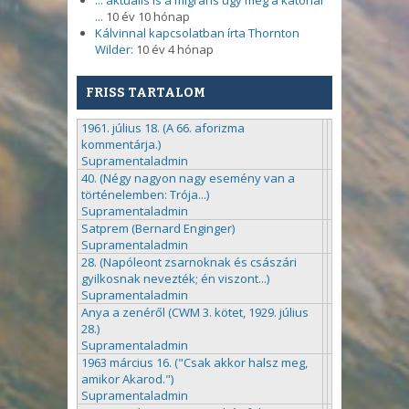
... aktuális is a migráns ügy meg a katonai
...
10 év 10 hónap
Kálvinnal kapcsolatban írta Thornton
Wilder:
10 év 4 hónap
FRISS TARTALOM
1961. július 18. (A 66. aforizma
kommentárja.)
Supramentaladmin
40. (Négy nagyon nagy esemény van a
történelemben: Trója...)
Supramentaladmin
Satprem (Bernard Enginger)
Supramentaladmin
28. (Napóleont zsarnoknak és császári
gyilkosnak nevezték; én viszont...)
Supramentaladmin
Anya a zenéről (CWM 3. kötet, 1929. július
28.)
Supramentaladmin
1963 március 16. ("Csak akkor halsz meg,
amikor Akarod.")
Supramentaladmin