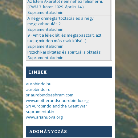
Az Isteni Akaratot nem nehéz felismerni.
(CWM 3. kötet, 1929. április 14.)
Supramentaladmin
A négy önmegtartóztatás és a négy
megszabadulás 2.
Supramentaladmin
9. (Amit a lélek lát, és megtapasztalt, azt
tudja; minden más csak külső...)
Supramentaladmin
Pszichikai oktatás és spirituális oktatás
Supramentaladmin
LINKEK
aurobindo.hu
aurobindo.ru
sriaurobindoashram.com
www.motherandsriaurobindo.org
Sri Aurobindo and the Great War
supramental.in
www.arianuova.org
ADOMÁNYOZÁS