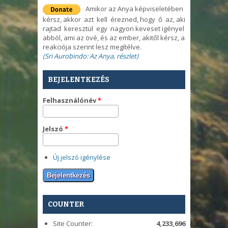
Amikor az Anya képviseletében
kérsz, akkor azt kell érezned, hogy ő az, aki
rajtad keresztül egy nagyon keveset igényel
abból, ami az övé, és az ember, akitől kérsz, a
reakciója szerint lesz megítélve.
(Sri Aurobindo: Az Anya, részlet)
BEJELENTKEZÉS
Felhasználónév
*
Jelszó
*
Új jelszó igénylése
COUNTER
Site Counter:
4,233,696