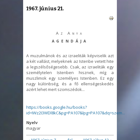
1967. június 21.
Az Anya
AGENDÁJA
A muzulmánok és az izraeliták képviselik azt
a két vallást, melyeknek az Istenbe vetett hite
a legszélsőségesebb. Csak, az izraeliták egy
személytelen Istenben hisznek, míg a
muszlimok egy személyes Istenben. Ez egy
nagy különbség, és a fő ellenségeskedés
azért lehet mert szomszédok...
https://books.google.hu/books?
id=IWz2I3WDl8kC&pg=PA107&lpg=PA107&dq=szem...
Nyelv
magyar