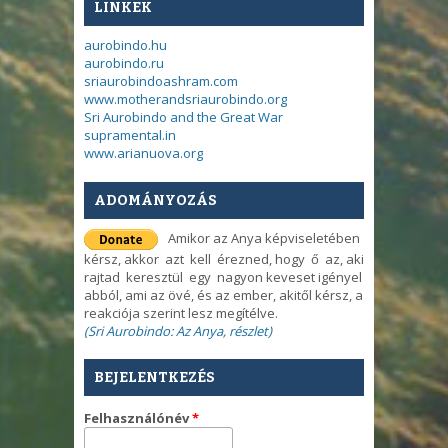
LINKEK
aurobindo.hu
aurobindo.ru
sriaurobindoashram.com
www.motherandsriaurobindo.org
Sri Aurobindo and the Great War
supramental.in
www.arianuova.org
ADOMÁNYOZÁS
Amikor az Anya képviseletében
kérsz, akkor azt kell érezned, hogy ő az, aki
rajtad keresztül egy nagyon keveset igényel
abból, ami az övé, és az ember, akitől kérsz, a
reakciója szerint lesz megítélve.
(Sri Aurobindo: Az Anya, részlet)
BEJELENTKEZÉS
Felhasználónév
*