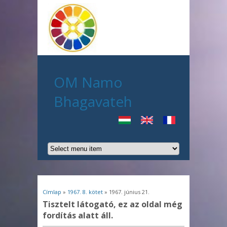
OM Namo
Bhagavateh
Jelenlegi hely
Címlap
»
1967. 8. kötet
» 1967. június 21.
Tisztelt látogató, ez az oldal még
fordítás alatt áll.