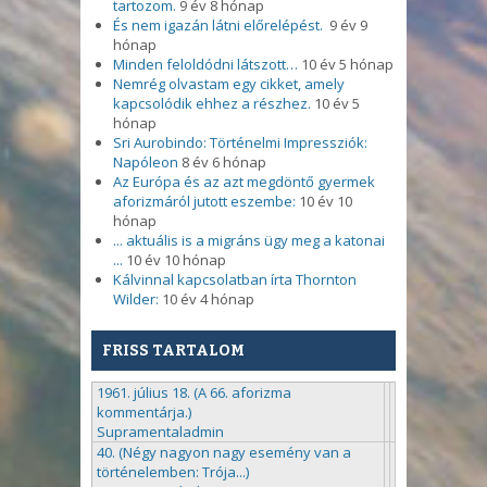
tartozom.
9 év 8 hónap
És nem igazán látni előrelépést.
9 év 9
hónap
Minden feloldódni látszott…
10 év 5 hónap
Nemrég olvastam egy cikket, amely
kapcsolódik ehhez a részhez.
10 év 5
hónap
Sri Aurobindo: Történelmi Impressziók:
Napóleon
8 év 6 hónap
Az Európa és az azt megdöntő gyermek
aforizmáról jutott eszembe:
10 év 10
hónap
... aktuális is a migráns ügy meg a katonai
...
10 év 10 hónap
Kálvinnal kapcsolatban írta Thornton
Wilder:
10 év 4 hónap
FRISS TARTALOM
1961. július 18. (A 66. aforizma
kommentárja.)
Supramentaladmin
40. (Négy nagyon nagy esemény van a
történelemben: Trója...)