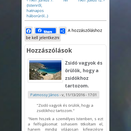
‹ 1967. június 7.
fel
1967. július 12. ›
(Istenről,
hatnapos
háborúról...)
Facebook
Share
A hozzászóláshoz
Share
be kell jelentkezni
Hozzászólások
Zsidó vagyok és
örülök, hogy a
zsidókhoz
tartozom.
Patmossy János
-
v, 11/13/2016 - 17:01
"Zsidó vagyok és örülök, hogy a
zsidókhoz tartozom."
"Nem hiszek a személyes Istenben, s ezt
a felfogásomat sohasem titkoltam el,
hanem mindig világosan kifejezésre