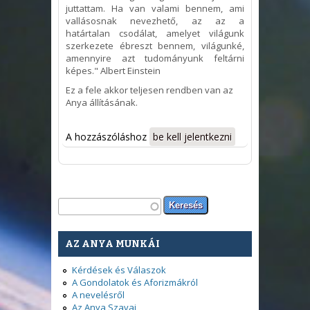
juttattam. Ha van valami bennem, ami
vallásosnak nevezhető, az az a
határtalan csodálat, amelyet világunk
szerkezete ébreszt bennem, világunké,
amennyire azt tudományunk feltárni
képes." Albert Einstein
Ez a fele akkor teljesen rendben van az
Anya állításának.
A hozzászóláshoz
be kell jelentkezni
Keresés űrlap
Keresés
AZ ANYA MUNKÁI
Kérdések és Válaszok
A Gondolatok és Aforizmákról
A nevelésről
Az Anya Szavai