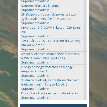
Supramentaladmin
Satprem (Bernard Enginger)
Supramentaladmin
28. (Napóleont zsarnoknak és császári
gyilkosnak nevezték; én viszont...)
Supramentaladmin
Anya a zenéről (CWM 3. kötet, 1929. július
28.)
Supramentaladmin
1963 március 16. ("Csak akkor halsz meg,
amikor Akarod.")
Supramentaladmin
Az Isteni Akaratot nem nehéz felismerni.
(CWM 3. kötet, 1929. április 14.)
Supramentaladmin
A négy önmegtartóztatás és a négy
megszabadulás 2.
Supramentaladmin
9. (Amit a lélek lát, és megtapasztalt, azt
tudja; minden más csak külső...)
Supramentaladmin
Pszichikai oktatás és spirituális oktatás
Supramentaladmin