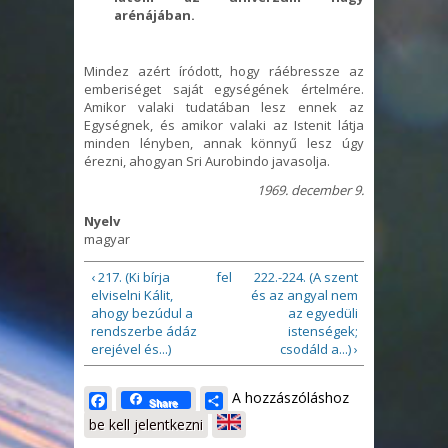
arénájában.
Mindez azért íródott, hogy ráébressze az
emberiséget saját egységének értelmére.
Amikor valaki tudatában lesz ennek az
Egységnek, és amikor valaki az Istenit látja
minden lényben, annak könnyű lesz úgy
érezni, ahogyan Sri Aurobindo javasolja.
1969. december 9.
Nyelv
magyar
‹ 217. (Ki bírja
fel
222.-224. (A szent
elviselni Kálit,
és az angyal nem
ahogy bezúdul a
az egyedüli
rendszerbe ádáz
istenségek;
erejével és...)
csodáld a...) ›
Facebook
Share
A hozzászóláshoz
Share
be kell jelentkezni