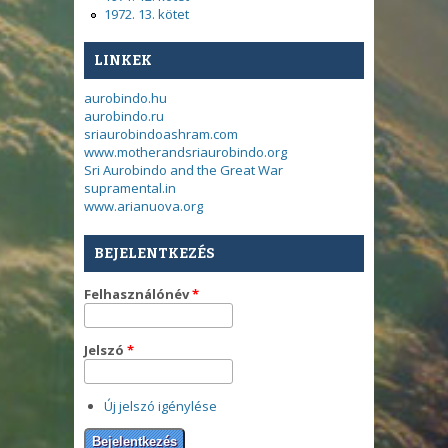
1972. 13. kötet
LINKEK
aurobindo.hu
aurobindo.ru
sriaurobindoashram.com
www.motherandsriaurobindo.org
Sri Aurobindo and the Great War
supramental.in
www.arianuova.org
BEJELENTKEZÉS
Felhasználónév
*
Jelszó
*
Új jelszó igénylése