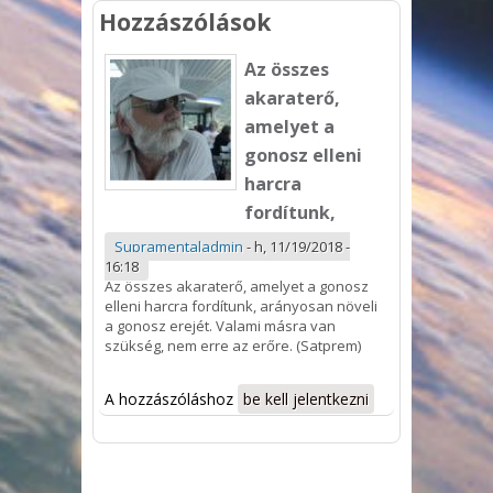
Hozzászólások
Az összes
akaraterő,
amelyet a
gonosz elleni
harcra
fordítunk,
Supramentaladmin
-
h, 11/19/2018 -
16:18
Az összes akaraterő, amelyet a
gonosz
elleni harcra fordítunk, arányosan növeli
a
gonosz
erejét. Valami másra van
szükség, nem erre az erőre. (Satprem)
A hozzászóláshoz
be kell jelentkezni