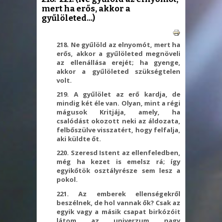
mert ha erős, akkor a
gyűlöleted...)
218. Ne gyűlöld az elnyomót, mert ha
erős, akkor a gyűlöleted megnöveli
az ellenállása erejét; ha gyenge,
akkor a gyűlöleted szükségtelen
volt.
219. A gyűlölet az erő kardja, de
mindig két éle van. Olyan, mint a régi
mágusok Kritjája, amely, ha
csalódást okozott neki az áldozata,
felbőszülve visszatért, hogy felfalja,
aki küldte őt.
220. Szeresd Istent az ellenfeledben,
még ha kezet is emelsz rá; így
egyikőtök osztályrésze sem lesz a
pokol.
221. Az emberek ellenségekről
beszélnek, de hol vannak ők? Csak az
egyik vagy a másik csapat birkózóit
látom az univerzum nagy