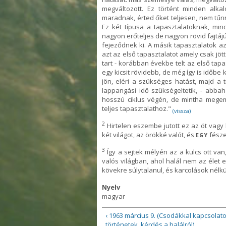
megváltozott. Ez történt minden alka
maradnak, érted őket teljesen, nem tűn
Ez két típusa a tapasztalatoknak, mi
nagyon erőteljes de nagyon rövid fajtá
fejeződnek ki. A másik tapasztalatok 
azt az első tapasztalatot amely csak jöt
tart - korábban évekbe telt az első tap
egy kicsit rövidebb, de még így is időbe
jön, eléri a szükséges hatást, majd 
lappangási idő szükségeltetik, - abba
hosszú ciklus végén, de mintha megemé
teljes tapasztalathoz."
(vissza)
2
Hirtelen eszembe jutott ez az öt vagy
két világot, az örökké valót, és
fésze
EGY
3
Így a sejtek mélyén az a kulcs ott van
valós világban, ahol halál nem az élet el
kövekre súlytalanul, és karcolások nélkü
Nyelv
magyar
‹ 1963 március 9. (Csodákkal kapcsolat
történetek, kérdés a halálról)