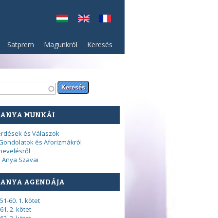
Satprem
Magunkról
Keresés
resés űrlap
sés
 ANYA MUNKÁI
rdések és Válaszok
Gondolatok és Aforizmákról
nevelésről
 Anya Szavai
 ANYA AGENDÁJA
51-60. 1. kötet
61. 2. kötet