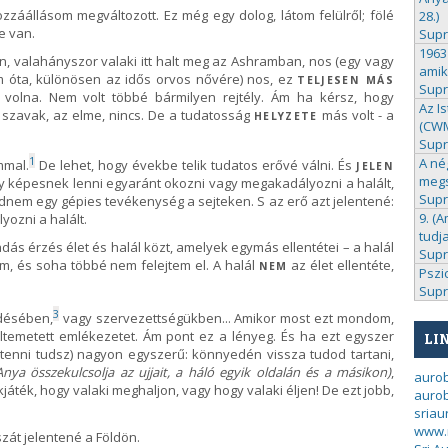
zzáállásom megváltozott. Ez még egy dolog, látom felülről; fölé
28.)
e van.
Sup
1963
 valahányszor valaki itt halt meg az Ashramban, nos (egy vagy
amik
 óta, különösen az idős orvos nővére) nos, ez
TELJESEN MÁS
Sup
am volna. Nem volt többé bármilyen rejtély. Ám ha kérsz, hogy
Az I
szavak, az elme, nincs. De a tudatosság
más volt - a
HELYZETE
(CWM 
Sup
1
A né
mmal.
De lehet, hogy évekbe telik tudatos erővé válni. És
JELEN
megs
y képesnek lenni egyaránt okozni vagy megakadályozni a halált,
Sup
nem egy gépies tevékenység a sejteken. S az erő azt jelentené:
9. (A
yozni a halált.
tudj
ás érzés élet és halál közt, amelyek egymás ellentétei – a halál
Sup
tem, és soha többé nem felejtem el. A halál
az élet ellentéte,
NEM
Pszi
Sup
3
ödésében,
vagy szervezettségükben... Amikor most ezt mondom,
temetett emlékezetet. Ám pont ez a lényeg. És ha ezt egyszer
LI
 tenni tudsz) nagyon egyszerű: könnyedén vissza tudod tartani,
Anya összekulcsolja az ujjait, a háló egyik oldalán és a másikon)
,
auro
játék, hogy valaki meghaljon, vagy hogy valaki éljen! De ezt jobb,
aurob
sria
www.
zát jelentené a Földön.