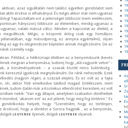
19
19
 aktívan, azaz egyáltalán nem találsz egyetlen gondolatot sem
19
talat aktív érzése is elhalványul. És mégis akkor már nem ugyanaz
19
 dolog! Tapasztaltam ezt a jelenséget többször (nem emlékszem,
19
 pontosan hányszor), többször az életemben, mindig ugyanaz a
19
gyanaz, valaki mássá válsz. Minden a kapcsolat az élettel, a
19
n megváltozik. Mégis, a központi dolog csak egy homályos
19
illanatában, egy másodpercig, ez annyira egyértelmű, olyan
19
zínűleg az agy és idegrendszer képtelen annak megőrzésére. De az
19
másik személy vagy.
19
akran. Például, a hétköznapi életben az a benyomásunk (kevés
kinek megvan a benyomása, tudom), hogy „alá vagyunk vetve” –
FR
ak, a körülményeknek: – a szavak között nincs különbség -
unk keresztül igyekszik megnyilvánulni. De ránk nehezedik. Ezek
Az
elkedés (nagyon régen, a század elején). És ez volt az a fajta
el
len, oh, akkor fölé emelkedve találod magad. Emlékszem, mert
Sr
ek, tudom (talán már a Kozmikus ellenőrzést kerestem, ez volt
Zs
t mondtam nekik: "Van egy állapot, amelyben szabadon dönthettek
ta
zt mondod, 'akarom ezt' az azt jelenti, hogy meg fog történni." Ez
És
gondolkodás helyett, hogy "Szeretném, hogy ez történjen,
h
az érzéssel, hogy a döntést a Sorsra hagyták , az a benyomás,
Mi
: dolgok
ilyenek, dolgok
olyanok.
LEGYENEK
LEGYENEK
Ne
ka
h