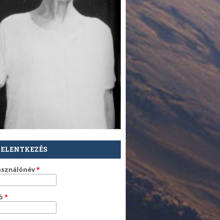
JELENTKEZÉS
asználónév
*
zó
*