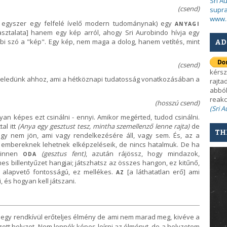
Sri A
(csend)
supra
www.
 egyszer egy felfelé ívelő modern tudománynak) egy
ANYAGI
sztalata] hanem egy kép arról, ahogy Sri Aurobindo hívja egy
ebbi szó a "kép". Egy kép, nem maga a dolog, hanem vetítés, mint
AD
(csend)
kérsz
özeledünk ahhoz, ami a hétköznapi tudatosság vonatkozásában a
rajta
abból
reakc
(hosszú csend)
(Sri 
an képes ezt csinálni - ennyi. Amikor megérted, tudod csinálni.
al itt
(Anya egy gesztust tesz, mintha szemellenző lenne rajta)
de
TH
hogy nem jön, ami vagy rendelkezésére áll, vagy sem. És, az a
z embereknek lehetnek elképzeléseik, de nincs hatalmuk. De ha
 innen
(gesztus fent)
, azután rájössz, hogy mindazok,
ODA
s billentyűzet hangjai; játszhatsz az összes hangon, ez kitűnő,
 alapvető fontosságú, ez mellékes.
[a láthatatlan erő] ami
AZ
, és hogyan kell játszani.
 egy rendkívül erőteljes élmény de ami nem marad meg, kivéve a
ott helyzet. Nem lennék képes leírni az élményt, de a helyzetem