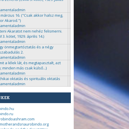
ramentaladmin
 március 16. ("Csak akkor halsz meg,
or Akarod.")
ramentaladmin
steni Akaratot nem nehéz felismerni.
3. kötet, 1929. április 14.)
ramentaladmin
gy önmegtartóztatás és a négy
zabadulás 2.
ramentaladmin
mit a lélek lát, és megtapasztalt, azt
a; minden más csak külső...)
ramentaladmin
chikai oktatás és spirituális oktatás
ramentaladmin
NKEK
bindo.hu
indo.ru
urobindoashram.com
motherandsriaurobindo.org