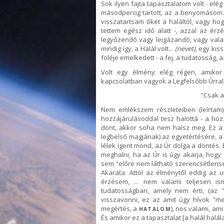
Sok ilyen fajta tapasztalatom volt - elé
másodpercig tartott, az a benyomásom
visszatartsam őket a haláltól, vagy ho
tettem egész idő alatt -, azzal az érz
legyőzendő vagy leigázandó, vagy vala
mindig így, a Halál volt...
(nevet)
, egy kis
föléje emelkedett - a fej, a tudatosság, az
Volt egy élmény elég régen, amikor 
kapcsolatban vagyok a Legfelsőbb Úrral, 
"Csak a
Nem emlékszem részleteiben (leírtam)
hozzájárulásoddal tesz halottá - a h
dönt, akkor soha nem halsz meg. Ez a 
legbelső magjának) az egyetértésére, a
lélek igent mond, az Úr dolga a döntés.
meghalni, ha az Úr is úgy akarja, hogy
sem "előre nem látható szerencsétlenség
Akarata. Attól az élménytől eddig az u
érzésem, ... nem valami teljesen i
tudatosságban, amely nem érti, (az "
visszavonni, ez az amit úgy hívok "me
megértés, a
), nos valami, ami
HATALOM
És amikor ez a tapasztalat [a halál halál