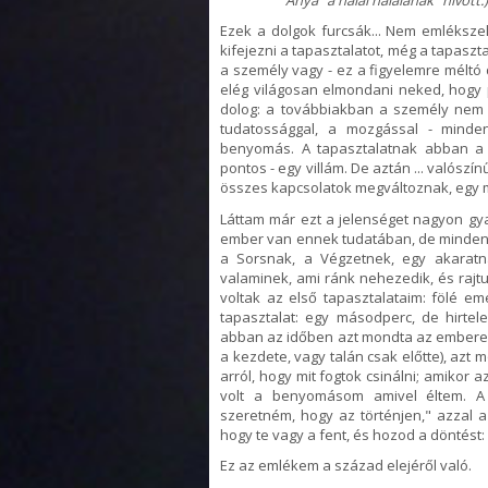
Ezek a dolgok furcsák... Nem emlékszel
kifejezni a tapasztalatot, még a tapasz
a személy vagy - ez a figyelemre méltó
elég világosan elmondani neked, hogy
dolog: a továbbiakban a személy nem u
tudatossággal, a mozgással - minde
benyomás. A tapasztalatnak abban a p
pontos - egy villám. De aztán ... valós
összes kapcsolatok megváltoznak, egy 
Láttam már ezt a jelenséget nagyon gy
ember van ennek tudatában, de minden
a Sorsnak, a Végzetnek, egy akaratn
valaminek, ami ránk nehezedik, és rajt
voltak az első tapasztalataim: fölé em
tapasztalat: egy másodperc, de hirte
abban az időben azt mondta az emberekn
a kezdete, vagy talán csak előtte), az
arról, hogy mit fogtok csinálni; amikor a
volt a benyomásom amivel éltem. A 
szeretném, hogy az történjen," azzal 
hogy te vagy a fent, és hozod a döntést
Ez az emlékem a század elejéről való.