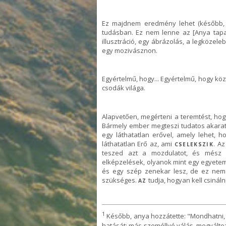
Ez majdnem eredmény lehet (később,
tudásban. Ez nem lenne az [Anya tapa
illusztráció, egy ábrázolás, a legközel
egy mozivásznon.
Egyértelmű, hogy... Egyértelmű, hogy k
csodák világa.
Alapvetően, megérteni a teremtést, hogy
Bármely ember megteszi tudatos akaratt
egy láthatatlan erővel, amely lehet, 
láthatatlan Erő az, ami
. A
CSELEKSZIK
teszed azt a mozdulatot, és mész
elképzelések, olyanok mint egy egyeteme
és egy szép zenekar lesz, de ez nem
szükséges.
tudja, hogyan kell csinálni
AZ
1
Később, anya hozzátette: "Mondhatni,
hatását: más személlyé válás, megváltoz