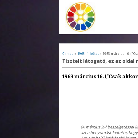
Jelenlegi hely
Címlap
»
1963. 4. kötet
» 1963 március 16. ("Cs
Tisztelt látogató, ez az oldal 
1963 március 16. ("Csak akko
(A március 9.-i beszélgetéssel
azt a benyomást keltette, hogy
Anya "a halál halálának" hívott.)