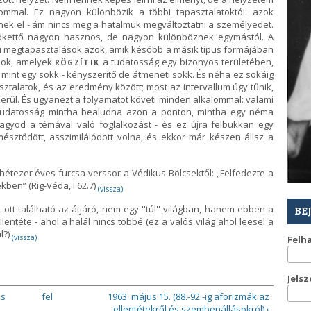
lommal. Ez nagyon különbözik a többi tapasztalatoktól: azok
nek el - ám nincs meg a hatalmuk megváltoztatni a személyedet.
ndkettő nagyon hasznos, de nagyon különböznek egymástól. A
jú megtapasztalások azok, amik később a másik típus formájában
azok, amelyek
a tudatosság egy bizonyos területében,
RÖGZÍTIK
t mint egy sokk - kényszerítő de átmeneti sokk. És néha ez sokáig
asztalatok, és az eredmény között; most az intervallum úgy tűnik,
 kerül. És ugyanezt a folyamatot követi minden alkalommal: valami
a tudatosság mintha bealudna azon a ponton, mintha egy néma
hagyod a témával való foglalkozást - és ez újra felbukkan egy
sztődött, asszimilálódott volna, és ekkor már készen állsz a
 hétezer éves furcsa verssor a Védikus Bölcsektől: „Felfedezte a
kben” (Rig-Véda, I.62.7)
(vissza)
, ott található az átjáró, nem egy ''túl'' világban, hanem ebben a
BE
lentéte - ahol a halál nincs többé (ez a valós világ ahol leesel a
l?)
(vissza)
Felh
Jels
os
fel
1963. május 15. (88.-92.-ig aforizmák az
ellentétekről és szembenállásokról) ›