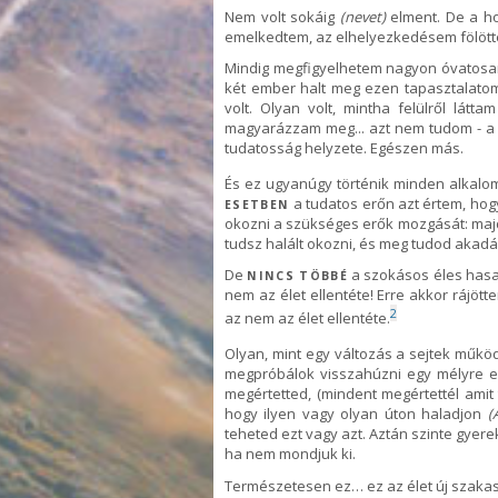
Nem volt sokáig
(nevet)
elment. De a ho
emelkedtem, az elhelyezkedésem fölött
Mindig megfigyelhetem nagyon óvatosan,
két ember halt meg ezen tapasztalatom
volt. Olyan volt, mintha felülről látt
magyarázzam meg... azt nem tudom - a 
tudatosság helyzete. Egészen más.
És ez ugyanúgy történik minden alkalo
a tudatos erőn azt értem, hog
ESETBEN
okozni a szükséges erők mozgását: majd
tudsz halált okozni, és meg tudod akadál
De
a szokásos éles hasad
NINCS TÖBBÉ
nem az élet ellentéte! Erre akkor rájöt
2
az nem az élet ellentéte.
Olyan, mint egy változás a sejtek műk
megpróbálok visszahúzni egy mélyre el
megértetted, (mindent megértettél amit
hogy ilyen vagy olyan úton haladjon
(
teheted ezt vagy azt. Aztán szinte gyerek
ha nem mondjuk ki.
Természetesen ez… ez az élet új szakas