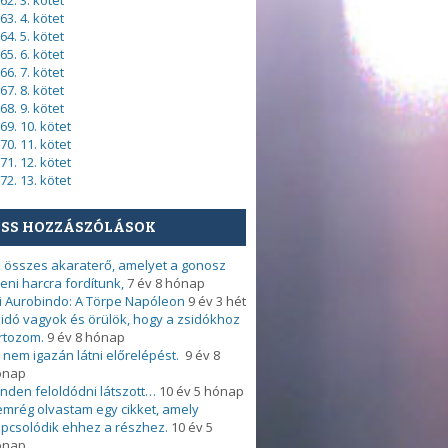
62. 3. kötet
63. 4. kötet
64. 5. kötet
65. 6. kötet
66. 7. kötet
67. 8. kötet
68. 9. kötet
69. 10. kötet
70. 11. kötet
71. 12. kötet
72. 13. kötet
ISS HOZZÁSZÓLÁSOK
 összes akaraterő, amelyet a gonosz
leni harcra fordítunk,
7 év 8 hónap
i Aurobindo: A Törpe Napóleon
9 év 3 hét
idó vagyok és örülök, hogy a zsidókhoz
rtozom.
9 év 8 hónap
 nem igazán látni előrelépést.
9 év 8
ónap
nden feloldódni látszott…
10 év 5 hónap
mrég olvastam egy cikket, amely
pcsolódik ehhez a részhez.
10 év 5
ónap