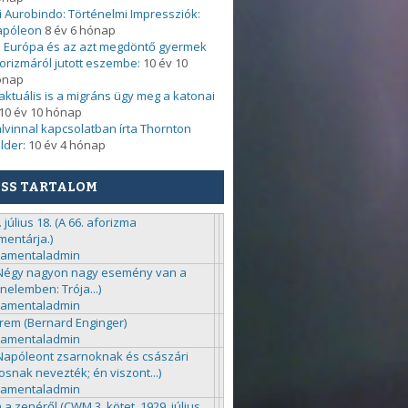
i Aurobindo: Történelmi Impressziók:
apóleon
8 év 6 hónap
 Európa és az azt megdöntő gyermek
orizmáról jutott eszembe:
10 év 10
ónap
. aktuális is a migráns ügy meg a katonai
10 év 10 hónap
lvinnal kapcsolatban írta Thornton
lder:
10 év 4 hónap
ISS TARTALOM
 július 18. (A 66. aforizma
entárja.)
ramentaladmin
(Négy nagyon nagy esemény van a
énelemben: Trója...)
ramentaladmin
rem (Bernard Enginger)
ramentaladmin
(Napóleont zsarnoknak és császári
kosnak nevezték; én viszont...)
ramentaladmin
 a zenéről (CWM 3. kötet, 1929. július