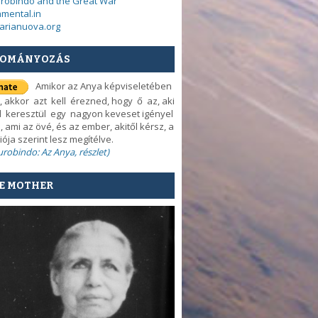
urobindo and the Great War
mental.in
arianuova.org
OMÁNYOZÁS
Amikor az Anya képviseletében
, akkor azt kell érezned, hogy ő az, aki
d keresztül egy nagyon keveset igényel
, ami az övé, és az ember, akitől kérsz, a
iója szerint lesz megítélve.
Aurobindo: Az Anya, részlet)
E MOTHER