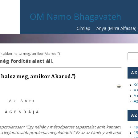
OM Namo Bhagavateh
Címlap
Anya (Mirra Alfassa)
ak akkor halsz meg, amikor Akarod.")
Ke
Kere
még fordítás alatt áll.
AZ
r halsz meg, amikor Akarod.")
Ké
A 
A 
Az Anya
Az
AGENDÁJA
AZ
 kapcsolatosan: "Egy néhány másodperces tapasztalat amit kaptam,
19
 a legfontosabb probléma megoldódott." Ez az az élmény volt amit
19