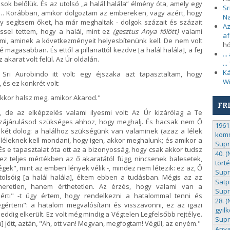
g sok belőlük. És az utolsó „a halál halála” élmény óta, amely egy
Sr
… Korábban, amikor dolgoztam az embereken, vagy azért, hogy
N
gy segítsem őket, ha már meghaltak - dolgok százait és százait
Az
éssel tettem, hogy a halál, mint ez
(gesztus Anya fölött)
valami
af
mi, aminek a következményeit helyesbítenünk kell. De nem volt
h
sé magasabban. És ettől a pillanattól kezdve [a halál halála], a fej
..
 akarat volt felül. Az Úr oldalán.
...
Ká
Sri Aurobindo itt volt: egy éjszaka azt tapasztaltam, hogy
Wi
és ez konkrét volt:
kkor halsz meg, amikor Akarod."
FR
, de az elképzelés valami ilyesmi volt: Az Úr kizárólag a Te
ozzájárulásod szükséges ahhoz, hogy meghalj. És hacsak nem Ő
1961.
két dolog: a halálhoz szükségünk van valaminek (azaz a lélek
komm
 léleknek kell mondani, hogy igen, akkor meghalunk; és amikor a
Sup
 És e tapasztalat óta ott az a bizonyosság, hogy csak akkor tudsz
40. 
 ez teljes mértékben az ő akaratától függ, nincsenek balesetek,
tört
ek", mint az emberi lények vélik -, mindez nem létezik: ez az, Ő
Sup
tolsóig [a halál halála], éltem ebben a tudásban. Mégis az az
Satp
smeretlen, hanem érthetetlen. Az érzés, hogy valami van a
Sup
érti" -t úgy értem, hogy rendelkezni a hatalommal tenni és
28. 
gérteni": a hatalom megvalósítani és visszavonni, ez az igazi
gyil
 eddig elkerült. Ez volt még mindig a Végtelen Legfelsőbb rejtélye.
Sup
a] jött, aztán, "Ah, ott van! Megvan, megfogtam! Végül, az enyém."
Anya