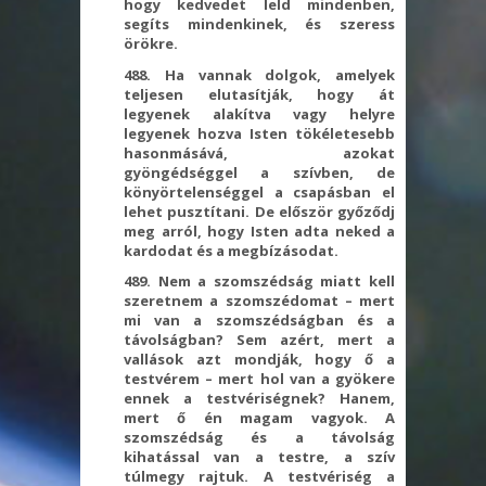
hogy kedvedet leld mindenben,
segíts mindenkinek, és szeress
örökre.
488. Ha vannak dolgok, amelyek
teljesen elutasítják, hogy át
legyenek alakítva vagy helyre
legyenek hozva Isten tökéletesebb
hasonmásává, azokat
gyöngédséggel a szívben, de
könyörtelenséggel a csapásban el
lehet pusztítani. De először győződj
meg arról, hogy Isten adta neked a
kardodat és a megbízásodat.
489. Nem a szomszédság miatt kell
szeretnem a szomszédomat – mert
mi van a szomszédságban és a
távolságban? Sem azért, mert a
vallások azt mondják, hogy ő a
testvérem – mert hol van a gyökere
ennek a testvériségnek? Hanem,
mert ő én magam vagyok. A
szomszédság és a távolság
kihatással van a testre, a szív
túlmegy rajtuk. A testvériség a