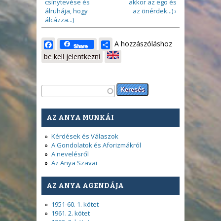
csínytevése és
akkor az ego és
álruhája, hogy
az önérdek...) ›
álcázza...)
Facebook
Share
A hozzászóláshoz
Share
be kell jelentkezni
Keresés űrlap
Keresés
AZ ANYA MUNKÁI
Kérdések és Válaszok
A Gondolatok és Aforizmákról
A nevelésről
Az Anya Szavai
AZ ANYA AGENDÁJA
1951-60. 1. kötet
1961. 2. kötet