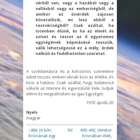
vérből van, vagy a hazából vagy a
vallásból vagy az emberiségből, de
amikor az önérdek zajosan
követelőzik, mi lesz ebből a
testvériségből? Csak azáltal, ha
Istenben élünk, és ha az elmét és
szívet és testet az ő egyetemes
egységének képmásává tesszük,
válik lehetségessé ez a mély, érdek
nélküli és feddhetetlen szeretet.
A szolidaritásra és a kölcsönös szeretetre
adott összes emberi oknak kicsi az értéke, és
kicsi a hatása. Csak azáltal, hogy tudatossá
válunk az Istenire és egyesülünk Vele, tudjuk
elérni és megvalósítani az igaz Egységet.
1970. április 20.
Nyelv
magyar
‹ 484. (A bűn
fel
490.-492. (Amikor
Krisnának egy
Krisnában élek,