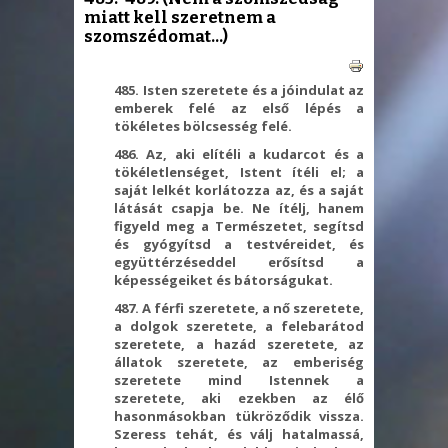
miatt kell szeretnem a
szomszédomat...)
485. Isten szeretete és a jóindulat az
emberek felé az első lépés a
tökéletes bölcsesség felé.
486. Az, aki elítéli a kudarcot és a
tökéletlenséget, Istent ítéli el; a
saját lelkét korlátozza az, és a saját
látását csapja be. Ne ítélj, hanem
figyeld meg a Természetet, segítsd
és gyógyítsd a testvéreidet, és
együttérzéseddel erősítsd a
képességeiket és bátorságukat.
487. A férfi szeretete, a nő szeretete,
a dolgok szeretete, a felebarátod
szeretete, a hazád szeretete, az
állatok szeretete, az emberiség
szeretete mind Istennek a
szeretete, aki ezekben az élő
hasonmásokban tükröződik vissza.
Szeress tehát, és válj hatalmassá,