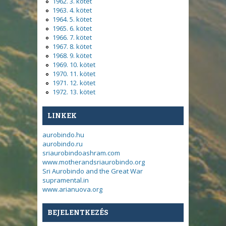
1962. 3. kötet
1963. 4. kötet
1964. 5. kötet
1965. 6. kötet
1966. 7. kötet
1967. 8. kötet
1968. 9. kötet
1969. 10. kötet
1970. 11. kötet
1971. 12. kötet
1972. 13. kötet
LINKEK
aurobindo.hu
aurobindo.ru
sriaurobindoashram.com
www.motherandsriaurobindo.org
Sri Aurobindo and the Great War
supramental.in
www.arianuova.org
BEJELENTKEZÉS