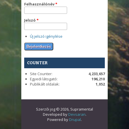
Felhasználónév
*
Jelszó
*
Új jelszó igénylése
COUNTER
Site Counter:
4,233,657
Egyedi látogató:
196,210
Publikált oldalak:
1,052
Szerzői jog © 2026, Supramental
Developed by
Devsaran
.
Powered by
Drupal
.