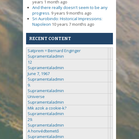
years 1 month ago
And there really doesn't seem to be any
progress.
9 years 9 months ago
Sri Aurobindo: Historical Impressions:
Napoleon
10 years 7 months ago
RECENT CONTENT
Satprem = Bernard Enginger
Supramentaladmin
12
Supramentaladmin
June 7, 1967
Supramentaladmin
9.
Supramentaladmin
Universe
Supramentaladmin
Mik azok a cookie-k?
Supramentaladmin
29.
Supramentaladmin
A honvédtemető
Supramentaladmin