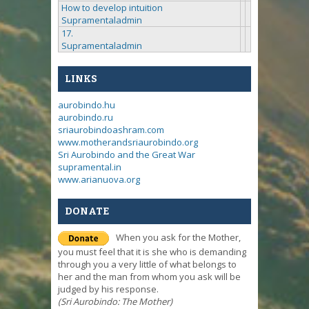
How to develop intuition
Supramentaladmin
17.
Supramentaladmin
LINKS
aurobindo.hu
aurobindo.ru
sriaurobindoashram.com
www.motherandsriaurobindo.org
Sri Aurobindo and the Great War
supramental.in
www.arianuova.org
DONATE
When you ask for the Mother,
you must feel that it is she who is demanding
through you a very little of what belongs to
her and the man from whom you ask will be
judged by his response.
(Sri Aurobindo: The Mother)