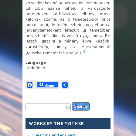
közvetlen követő napokban ide temetetteken
túl több ezerre tehető a városszerte
berendezett kórházakban elhunyt orosz
katonák száma. Az ő temetésükről nincs
pontos adat, de feltételezhető, hogy ebben a
járványtemetőként létesült új temetőben
helyezhették őket is végső nyugalomra. Ezt
látszik igazolni a néhány évvel későbbi
várostérkép, amely a Honvédtemetőt
9
„Muszka Temető” felirattal jelzi.
Language
Undefined
Facebook
Share
Share
Search form
Search
WORKS BY THE MOTHER
Questions and Answers