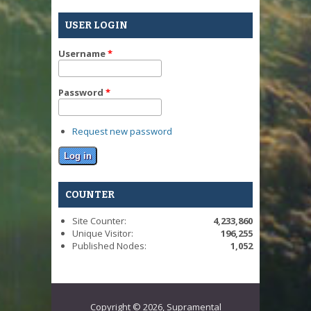
USER LOGIN
Username
*
Password
*
Request new password
COUNTER
Site Counter:
4,233,860
Unique Visitor:
196,255
Published Nodes:
1,052
Copyright © 2026, Supramental