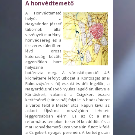
A honvédtemető
A Honvédtemető
helyét a
Nagysándor József
tábornok által
vezényelt maréknyi
honvédsereg és a
tízszeres túlerőben
lévő orosz
katonaság közötti
egyenlőtlen harc
helyszíne
határozta meg. A városközponttól 4-5
kilométerre lefolyt ütközet a Köntösgát (mai
Balmazújvárosi út) északi és déli legelőin, a
Nagyerdőig húzódó Nyulas legelőjén, illetve a
Köntöskert, valamint a Csigekert északi
kerítésénél (sáncainál) folyt le. A hadszínteret
a város felől a Mester utcai kapun kívül az
akkori Újvárosi országúton lehetett
leggyorsabban elérni. Ez az út a mai
református templom telkénél kezdődött és a
mai Honvédtemető utca vonalán futott kifelé
a Csigekert nyugati peremén. A kertség után