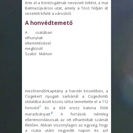
érte el a Köntösgátnak nevezett töltést, a mai
Balmazújvárosi utat, amely a Tócó hídján át
vezetett kifelé a városból.
A honvédtemető
A csatában
elhunytak
eltemetésével
megbízott
Szabó Márton
mezőrendőrkapitány a harctér közelében, a
Csigekert nyugati sarkánál a Csigedomb
oldalába ásott közös sírba temettette el a 112
7
honvéd
és a 634 orosz katona földi
8
maradványait.
A források némileg
ellentmondásosak az ott elhantoltak számát
illetően. Abban viszonylagos az egység, hogy
a csata utáni negyedik napon és azt