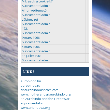
Mik azok a cookie-k?
Supramentaladmin
A honvédtemető
Supramentaladmin
Lábjegyzet
Supramentaladmin
172.
Supramentaladmin
9 mars 1966
Supramentaladmin
4 mars 1966
Supramentaladmin
18 juillet 1961
Supramentaladmin
LINKS
aurobindo.hu
aurobindo.ru
sriaurobindoashram.com
www.motherandsriaurobindo.org
Sri Aurobindo and the Great War
supramental.in
www.arianuova.org