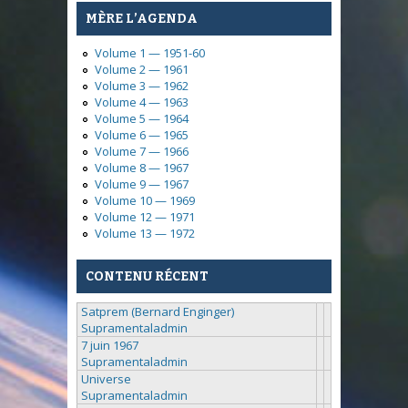
MÈRE L’AGENDA
Volume 1 — 1951-60
Volume 2 — 1961
Volume 3 — 1962
Volume 4 — 1963
Volume 5 — 1964
Volume 6 — 1965
Volume 7 — 1966
Volume 8 — 1967
Volume 9 — 1967
Volume 10 — 1969
Volume 12 — 1971
Volume 13 — 1972
CONTENU RÉCENT
Satprem (Bernard Enginger)
Supramentaladmin
7 juin 1967
Supramentaladmin
Universe
Supramentaladmin