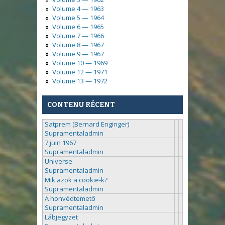
Volume 4 — 1963
Volume 5 — 1964
Volume 6 — 1965
Volume 7 — 1966
Volume 8 — 1967
Volume 9 — 1967
Volume 10 — 1969
Volume 12 — 1971
Volume 13 — 1972
CONTENU RÉCENT
Satprem (Bernard Enginger)
Supramentaladmin
7 juin 1967
Supramentaladmin
Universe
Supramentaladmin
Mik azok a cookie-k?
Supramentaladmin
A honvédtemető
Supramentaladmin
Lábjegyzet