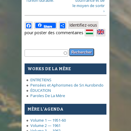
l’union durable.
souffrance et de
le moyen de sortir
›
Facebook
Share
Identifiez-vous
Share
pour poster des commentaires
Formulaire de recherche
Rechercher
WORKS DE LA MÈRE
ENTRETIENS
Pensées et Aphorismes de Sri Aurobindo
ÉDUCATION
Paroles De La Mére
MÈRE L’AGENDA
Volume 1 — 1951-60
Volume 2 — 1961
Volume 3 — 1962