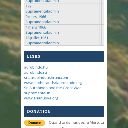
Supramentaladmin
172.
Supramentaladmin
9 mars 1966
Supramentaladmin
4 mars 1966
Supramentaladmin
18 juillet 1961
Supramentaladmin
LINKS
aurobindo.hu
aurobindo.ru
sriaurobindoashram.com
www.motherandsriaurobindo.org
Sri Aurobindo and the Great War
supramental.in
www.arianuova.org
DONATION
Quand tu demandes la Mère, tu