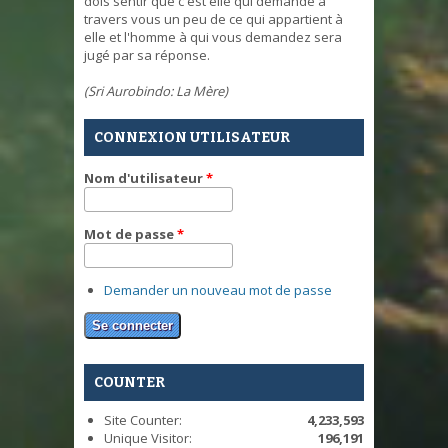
dois sentir que c'est elle qui demande à
travers vous un peu de ce qui appartient à
elle et l'homme à qui vous demandez sera
jugé par sa réponse.
(Sri Aurobindo: La Mère)
CONNEXION UTILISATEUR
Nom d'utilisateur
*
Mot de passe
*
Demander un nouveau mot de passe
COUNTER
Site Counter:
4,233,593
Unique Visitor:
196,191