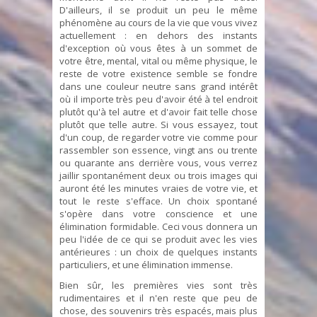
D'ailleurs, il se produit un peu le même
phénomène au cours de la vie que vous vivez
actuellement : en dehors des instants
d'exception où vous êtes à un sommet de
votre être, mental, vital ou même physique, le
reste de votre existence semble se fondre
dans une couleur neutre sans grand intérêt
où il importe très peu d'avoir été à tel endroit
plutôt qu'à tel autre et d'avoir fait telle chose
plutôt que telle autre. Si vous essayez, tout
d'un coup, de regarder votre vie comme pour
rassembler son essence, vingt ans ou trente
ou quarante ans derrière vous, vous verrez
jaillir spontanément deux ou trois images qui
auront été les minutes vraies de votre vie, et
tout le reste s'efface. Un choix spontané
s'opère dans votre conscience et une
élimination formidable. Ceci vous donnera un
peu l'idée de ce qui se produit avec les vies
antérieures : un choix de quelques instants
particuliers, et une élimination immense.
Bien sûr, les premières vies sont très
rudimentaires et il n'en reste que peu de
chose, des souvenirs très espacés, mais plus