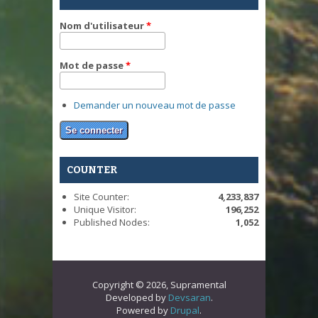
Nom d'utilisateur
*
Mot de passe
*
Demander un nouveau mot de passe
COUNTER
Site Counter:
4,233,837
Unique Visitor:
196,252
Published Nodes:
1,052
Copyright © 2026, Supramental
Developed by
Devsaran
.
Powered by
Drupal
.