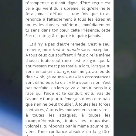
récompense qui soit digne d’être reçue est
celle qui vient du s uprême, et qu’elle ne te
fera jamais défaut —, une fois que tu as
renoncé à l’attachement à tous les êtres et
toutes les choses extérieurs, immédiatement
tu sens dans ton cœur cette Présence, cette
Force, cette g râce qui ne te quitte jamais.
Et il n’y a pas d’autre remède. C’est le seul
remède, pour
tout le monde
sans exception.
À tous ceux qui souffrent, il faut dire la même
chose : toute souffrance est le signe que la
soumission n’est pas totale. a lors, lorsque tu
sens en toi un « bang », comme ça, au lieu de
dire : « oh, ça va mal » ou « les circonstances
sont difficiles », tu dis : « Ma soumission n’est
pas parfaite. » a lors ça va. a lors tu sens la g
râce qui t’aide et te conduit, et tu vas de
l’avant. e t un jour tu émerges dans cette paix
que rien ne peut troubler. À toutes les forces
contraires, à tous les mouvements contraires,
à toutes les attaques, à toutes les
incompréhensions, toutes les mauvaises
volontés, tu réponds par le même sourire qui
vient d’une confiance absolue en la g râce