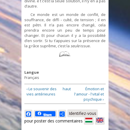
divine. e t c’est la seule solution, il n’y en a pas
d’autre.
Ce monde est un monde de conflit, de
souffrance, de diffi ‑ culté, de tension ; il en
est pétri. Il n’a pas encore changé, cela
prendra encore un peu de temps pour
changer. Et pour chacun il y a la possibilité
d’en sortir. Si tu t’appuies sur la présence de
la g râce suprême, c’est la
seule
issue.
Langue
Français
‹ Le souvenir des
haut
Émotion et
vies antérieures
l'amour - l'vital et
psychique ›
Facebook
Share
Identifiez-vous
Share
pour poster des commentaires