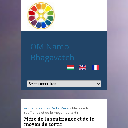
OM Namo
Bhagavateh
Vous êtes ici
Accueil
»
Paroles De La Mére
» Mère de la
souffrance et de le moyen de sortir
Mère de la souffrance et de le
moyen de sortir