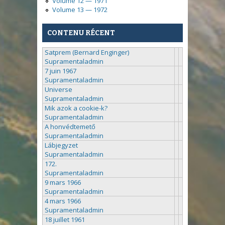
Volume 12 — 1971
Volume 13 — 1972
CONTENU RÉCENT
Satprem (Bernard Enginger)
Supramentaladmin
7 juin 1967
Supramentaladmin
Universe
Supramentaladmin
Mik azok a cookie-k?
Supramentaladmin
A honvédtemető
Supramentaladmin
Lábjegyzet
Supramentaladmin
172.
Supramentaladmin
9 mars 1966
Supramentaladmin
4 mars 1966
Supramentaladmin
18 juillet 1961