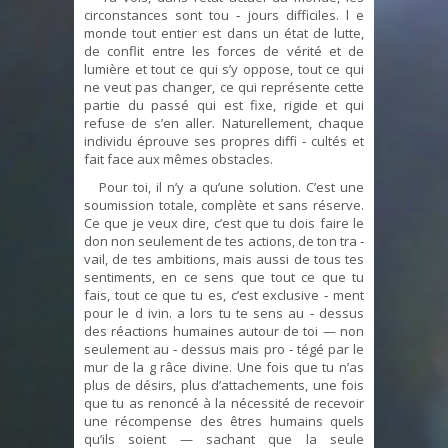
circonstances sont tou ‑ jours difficiles. l e
monde tout entier est dans un état de lutte,
de conflit entre les forces de vérité et de
lumière et tout ce qui s’y oppose, tout ce qui
ne veut pas changer, ce qui représente cette
partie du passé qui est fixe, rigide et qui
refuse de s’en aller. Naturellement, chaque
individu éprouve ses propres diffi ‑ cultés et
fait face aux mêmes obstacles.
Pour toi, il n’y a qu’une solution. C’est une
soumission totale, complète et sans réserve.
Ce que je veux dire, c’est que tu dois faire le
don non seulement de tes actions, de ton tra ‑
vail, de tes ambitions, mais aussi de tous tes
sentiments, en ce sens que tout ce que tu
fais, tout ce que tu es, c’est exclusive ‑ ment
pour le d ivin. a lors tu te sens au ‑ dessus
des réactions humaines autour de toi — non
seulement au ‑ dessus mais pro ‑ tégé par le
mur de la g râce divine. Une fois que tu n’as
plus de désirs, plus d’attachements, une fois
que tu as renoncé à la nécessité de recevoir
une récompense des êtres humains quels
qu’ils soient — sachant que la seule