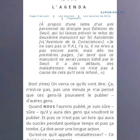
L'AGENDA
AUROBINDO.RU
Page d’accueil
|
Les oeuvres
|
Les oeuvres de Mčre
|
l'Agenda01
(À propos d'une lettre d'un ami
personnel du disciple aux Éditions du
Seuil, qui lui laisse prévoir le refus du
deuxième manuscrit sur Sri Aurobindo
[«L'Aventure de la Conscience»]: «Je
ne sais pas si P.A.L l'a lu, il ne m'en a
pas encore parlé, mais dès les
premières pages, j'ai senti que ce
manuscrit ne serait jamais édité par le
Seuil. Il a des défauts, des
maladresses: mais ce n'est pas à
cause de cela qu'il sera refusé...»)
Bon!
(rires)
On verra ce qu'ils vont dire. Ça,
n'est-ce pas, pas une minute je n'ai pensé
que ces gens-là pouvaient le publier –
d'autres gens.
Quand
l'aurons publié, je suis sûre –
NOUS
sûre – qu'il y aura des gens qui voudront le
publier. Et puis ce n'est pas un livre qui aura
du succès pendant quelque temps et puis ça
tombe. Ça doit avoir une longue action.
Qu'est-ce qu'il appelle «maladresse»? – Ce
que lui, n'a pas compris!