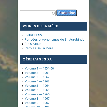
Formulaire de recherche
Rechercher
WORKS DE LA MÈRE
ENTRETIENS
Pensées et Aphorismes de Sri Aurobindo
ÉDUCATION
Paroles De La Mére
MÈRE L’AGENDA
Volume 1 — 1951-60
Volume 2 — 1961
Volume 3 — 1962
Volume 4 — 1963
Volume 5 — 1964
Volume 6 — 1965
Volume 7 — 1966
Volume 8 — 1967
Volume 9 — 1967
Volume 10 — 1969