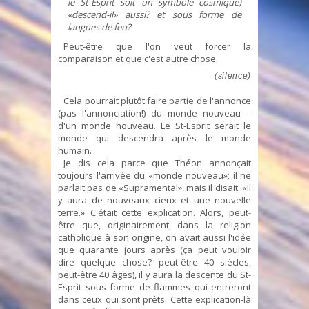
le St-Esprit soit un symbole cosmique)
«descend-il» aussi? et sous forme de
langues de feu?
Peut-être que l'on veut forcer la
comparaison et que c'est autre chose.
(silence)
Cela pourrait plutôt faire partie de l'annonce
(pas l'annonciation!) du monde nouveau –
d'un monde nouveau. Le St-Esprit serait le
monde qui descendra après le monde
humain.
Je dis cela parce que Théon annonçait
toujours l'arrivée du «monde nouveau»; il ne
parlait pas de «Supramental», mais il disait: «Il
y aura de nouveaux cieux et une nouvelle
terre.» C'était cette explication. Alors, peut-
être que, originairement, dans la religion
catholique à son origine, on avait aussi l'idée
que quarante jours après (ça peut vouloir
dire quelque chose? peut-être 40 siècles,
peut-être 40 âges), il y aura la descente du St-
Esprit sous forme de flammes qui entreront
dans ceux qui sont prêts. Cette explication-là