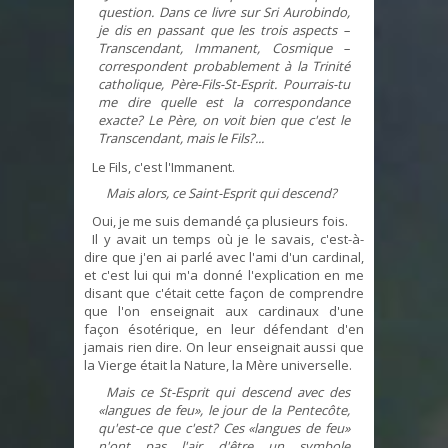
question. Dans ce livre sur Sri Aurobindo,
je dis en passant que les trois aspects –
Transcendant, Immanent, Cosmique –
correspondent probablement à la Trinité
catholique, Père-Fils-St-Esprit. Pourrais-tu
me dire quelle est la correspondance
exacte? Le Père, on voit bien que c'est le
Transcendant, mais le Fils?...
Le Fils, c'est l'Immanent.
Mais alors, ce Saint-Esprit qui descend?
Oui, je me suis demandé ça plusieurs fois.
Il y avait un temps où je le savais, c'est-à-
dire que j'en ai parlé avec l'ami d'un cardinal,
et c'est lui qui m'a donné l'explication en me
disant que c'était cette façon de comprendre
que l'on enseignait aux cardinaux d'une
façon ésotérique, en leur défendant d'en
jamais rien dire. On leur enseignait aussi que
la Vierge était la Nature, la Mère universelle.
Mais ce St-Esprit qui descend avec des
«langues de feu», le jour de la Pentecôte,
qu'est-ce que c'est? Ces «langues de feu»
n'ont pas l'air d'être un symbole