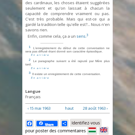
des cardinaux, les choses étaient suggérées
seulement et qu'on laissait à chacun la
capacité de comprendre vraiment ou pas.
C'est très probable. Mais qui est-ce qui a
gardé la tradition telle qu'elle est?... Nous n'en
savons rien.
3
Enfin, comme cela, ça a un
sens.
1
L'enregistrement du début de cette conversation ne
sera pas diffusé étant donné son caractère épisodique.
En arrière
2
Le paragraphe suivant a été rajouté par Mère plus
tard.
En arrière
3
Il existe un enregistrement de cette conversation.
En arrière
Langue
Français
‹ 15 mai 1963
haut
28 aoűt 1963 ›
Facebook
Share
Identifiez-vous
Share
pour poster des commentaires