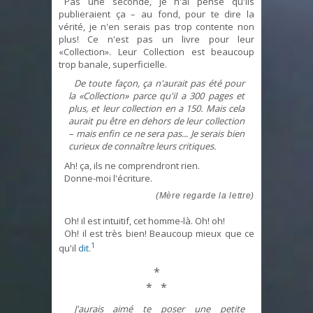
Pas une seconde, je n'ai pensé qu'ils
publieraient ça – au fond, pour te dire la
vérité, je n'en serais pas trop contente non
plus! Ce n'est pas un livre pour leur
«Collection». Leur Collection est beaucoup
trop banale, superficielle.
De toute façon, ça n'aurait pas été pour
la «Collection» parce qu'il a 300 pages et
plus, et leur collection en a 150. Mais cela
aurait pu être en dehors de leur collection
– mais enfin ce ne sera pas... Je serais bien
curieux de connaître leurs critiques.
Ah! ça, ils ne comprendront rien.
Donne-moi l'écriture.
(Mère regarde la lettre)
Oh! il est intuitif, cet homme-là. Oh! oh!
Oh! il est très bien! Beaucoup mieux que ce
1
qu'il
dit.
*
* *
J'aurais aimé te poser une petite