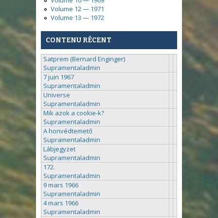
Volume 12 — 1971
Volume 13 — 1972
CONTENU RÉCENT
Satprem (Bernard Enginger)
Supramentaladmin
7 juin 1967
Supramentaladmin
Universe
Supramentaladmin
Mik azok a cookie-k?
Supramentaladmin
A honvédtemető
Supramentaladmin
Lábjegyzet
Supramentaladmin
172.
Supramentaladmin
9 mars 1966
Supramentaladmin
4 mars 1966
Supramentaladmin