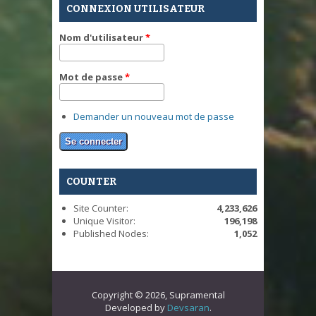
CONNEXION UTILISATEUR
Nom d'utilisateur
*
Mot de passe
*
Demander un nouveau mot de passe
COUNTER
Site Counter:
4,233,626
Unique Visitor:
196,198
Published Nodes:
1,052
Copyright © 2026, Supramental
Developed by
Devsaran
.