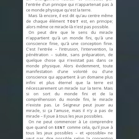
l'entrée d'un principe qui n'appartenait pas à
ce monde physique qu'est la terre.
Mais là encore, il est dit qu'au centre même
de chaque élément
est, en principe;
TOUT
alors même ce miracle-là n'est pas possible.
On peut dire que le sens du miracle
n'appartient qu'à un monde fini, qu'à une
conscience finie, qu'à une conception finie.
C'est l'entrée – l'intrusion, l'intervention, la
pénétration – subite, sans préparation, de
quelque chose qui n'existait pas dans ce
monde physique. Alors évidemment, toute
manifestation d'une volonté ou d'une
conscience qui appartient à un domaine plus
infini et plus éternel que la terre est
nécessairement un miracle sur la terre. Mais
si on sort du monde fini et de la
compréhension du monde fini, le miracle
n'existe pas. Le Seigneur peut jouer au
miracle, si ça l'amuse, mais il n'y a pas de
miracle – Il joue à tous les jeux possibles.
On ne peut commencer à Le comprendre
que quand on
comme cela, qu'il joue à
SENT
tous les jeux possibles – et «possible» ne
veut pas dire possible selon la conception