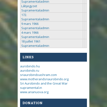
Supramentaladmin
Lábjegyzet
Supramentaladmin
172.
Supramentaladmin
9 mars 1966
Supramentaladmin
4 mars 1966
Supramentaladmin
18 juillet 1961
Supramentaladmin
LINKS
aurobindo.hu
aurobindo.ru
sriaurobindoashram.com
www.motherandsriaurobindo.org
Sri Aurobindo and the Great War
supramental.in
www.arianuova.org
DONATION