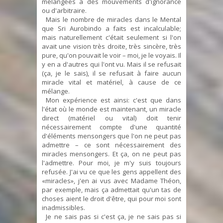
mélangées à des mouvements d'ignorance
ou d'arbitraire.
Mais le nombre de miracles dans le Mental
que Sri Aurobindo a faits est incalculable;
mais naturellement c'était seulement si l'on
avait une vision très droite, très sincère, très
pure, qu'on pouvait le voir – moi, je le voyais. Il
y en a d'autres qui l'ont vu. Mais il se refusait
(ça, je le sais), il se refusait à faire aucun
miracle vital et matériel, à cause de ce
mélange.
Mon expérience est ainsi: c'est que dans
l'état où le monde est maintenant, un miracle
direct (matériel ou vital) doit tenir
nécessairement compte d'une quantité
d'éléments mensongers que l'on ne peut pas
admettre – ce sont nécessairement des
miracles mensongers. Et ça, on ne peut pas
l'admettre. Pour moi, je m'y suis toujours
refusée. J'ai vu ce que les gens appellent des
«miracles», j'en ai vus avec Madame Théon,
par exemple, mais ça admettait qu'un tas de
choses aient le droit d'être, qui pour moi sont
inadmissibles.
Je ne sais pas si c'est ça, je ne sais pas si