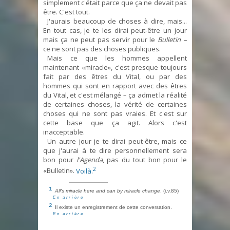
simplement c'était parce que ça ne devait pas
être. C'est tout.
J'aurais beaucoup de choses à dire, mais...
En tout cas, je te les dirai peut-être un jour
mais ça ne peut pas servir pour le
Bulletin –
ce ne sont pas des choses publiques.
Mais ce que les hommes appellent
maintenant «miracle», c'est presque toujours
fait par des êtres du Vital, ou par des
hommes qui sont en rapport avec des êtres
du Vital, et c'est mélangé – ça admet la réalité
de certaines choses, la vérité de certaines
choses qui ne sont pas vraies. Et c'est sur
cette base que ça agit. Alors c'est
inacceptable.
Un autre jour je te dirai peut-être, mais ce
que j'aurai à te dire personnellement sera
bon pour
l'Agenda
, pas du tout bon pour le
2
«Bulletin».
Voilà.
1
All's miracle here and can by miracle change
. (i.v.85)
En arrière
2
Il existe un enregistrement de cette conversation.
En arrière