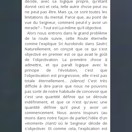
décide, avec sa logique propre, qu'étant
donné ceci et cela, telle autre chose peut ou
ne peut pas être. Mais ça, ce sont toutes les
limitations du mental. Parce que, au point de
vue du Seigneur, comment peut-il y avoir un
miracle? – Tout est Lui-même qu'il objective.
Alors nous entrons dans le grand problème
de la route suivie, cette Route éternelle
comme l'explique Sri Aurobindo dans
Savitri
,
Naturellement, on conçoit que ce qui s'est
objectivé en premier est ce qui avait le goût
de l'objectivation. La première chose à
admettre, et qui paraît logique avec le
principe de l'évolution, c'est que
l'objectivation est progressive, elle n'est pas
totale éternellement...
(silence)
C'est très
difficile à dire parce que nous ne pouvons
pas sortir de notre habitude de concevoir que
c'est une quantité définie qui se déroule
indéfiniment, et que ce n'est qu'avec une
quantité définie qu'il peut y avoir un
commencement. Nous avons toujours (au
moins dans notre façon de parler) l'idée d'un
«moment»
(riant)
où le Seigneur décide de
s'objectiver. Et comme cela, l'explication est