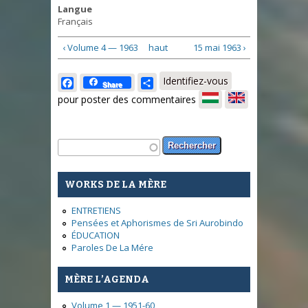
Langue
Français
‹ Volume 4 — 1963
haut
15 mai 1963 ›
Facebook
Share
Identifiez-vous
Share
pour poster des commentaires
Formulaire de recherche
Rechercher
WORKS DE LA MÈRE
ENTRETIENS
Pensées et Aphorismes de Sri Aurobindo
ÉDUCATION
Paroles De La Mére
MÈRE L’AGENDA
Volume 1 — 1951-60