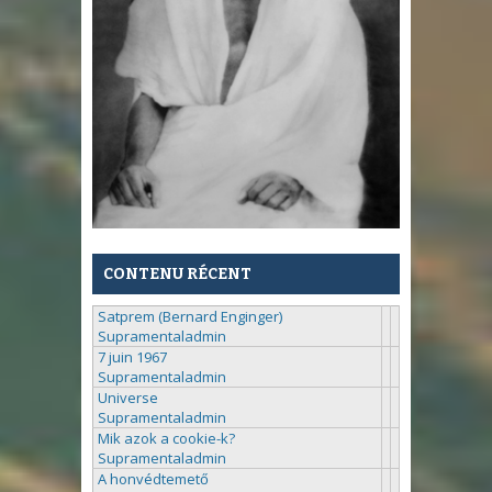
CONTENU RÉCENT
Satprem (Bernard Enginger)
Supramentaladmin
7 juin 1967
Supramentaladmin
Universe
Supramentaladmin
Mik azok a cookie-k?
Supramentaladmin
A honvédtemető