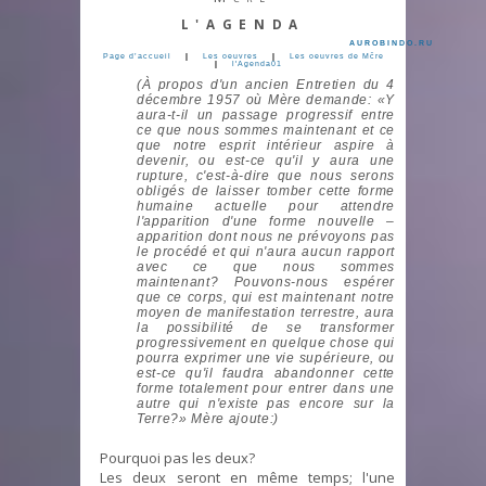
L'AGENDA
AUROBINDO.RU
Page d’accueil
|
Les oeuvres
|
Les oeuvres de Mčre
|
l'Agenda01
(À propos d'un ancien Entretien du 4
décembre 1957 où Mère demande: «Y
aura-t-il un passage progressif entre
ce que nous sommes maintenant et ce
que notre esprit intérieur aspire à
devenir, ou est-ce qu'il y aura une
rupture, c'est-à-dire que nous serons
obligés de laisser tomber cette forme
humaine actuelle pour attendre
l'apparition d'une forme nouvelle –
apparition dont nous ne prévoyons pas
le procédé et qui n'aura aucun rapport
avec ce que nous sommes
maintenant? Pouvons-nous espérer
que ce corps, qui est maintenant notre
moyen de manifestation terrestre, aura
la possibilité de se transformer
progressivement en quelque chose qui
pourra exprimer une vie supérieure, ou
est-ce qu'il faudra abandonner cette
forme totalement pour entrer dans une
autre qui n'existe pas encore sur la
Terre?» Mère ajoute:)
Pourquoi pas les deux?
Les deux seront en même temps; l'une