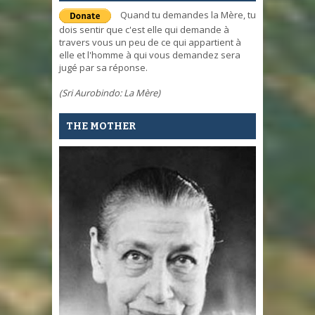
Quand tu demandes la Mère, tu
dois sentir que c'est elle qui demande à
travers vous un peu de ce qui appartient à
elle et l'homme à qui vous demandez sera
jugé par sa réponse.
(Sri Aurobindo: La Mère)
THE MOTHER