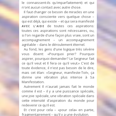
le connaissent-ils qu'imparfaitement) et qui
n'ont aucun contact avec autre chose.
Il faut changer ce besoin de miracles en une
aspiration consciente vers quelque chose –
qui est déjà, qui existe – et qui sera manifesté
de toutes ces aspirations:
AVEC L'AIDE
toutes ces aspirations sont nécessaires, ou,
si l'on regarde d'une façon plus vraie, sont un
accompagnement – un accompagnement
agréable – dans le déroulement éternel.
Au fond, les gens d'une logique très sévère
vous disent: «Pourquoi prier? Pourquoi
aspirer, pourquoi demander? Le Seigneur fait
ce qu'il veut et Il fera ce qu'il veut.» C'est de
toute évidence, il n'est pas besoin de le dire,
mais cet élan: «Seigneur, manifeste-Toi!», ça
donne une vibration plus intense à Sa
Manifestation.
Autrement Il n'aurait jamais fait le monde
comme il est – il y a une puissance spéciale,
une joie spéciale, une vibration spéciale dans
cette intensité d'aspiration du monde pour
redevenir ce qu'il est.
Et c'est pour cela – «pour cela» en partie,
fragmentairement – qu'il y a une évolution.