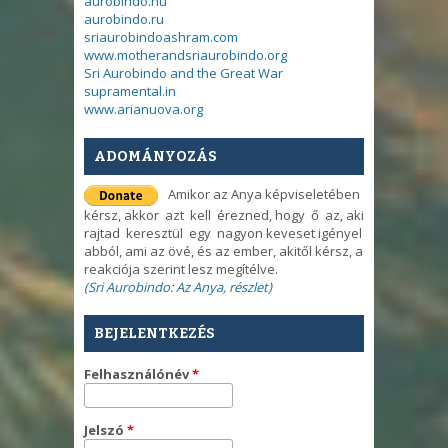
aurobindo.hu
aurobindo.ru
sriaurobindoashram.com
www.motherandsriaurobindo.org
Sri Aurobindo and the Great War
supramental.in
www.arianuova.org
ADOMÁNYOZÁS
Amikor az Anya képviseletében
kérsz, akkor azt kell érezned, hogy ő az, aki
rajtad keresztül egy nagyon keveset igényel
abból, ami az övé, és az ember, akitől kérsz, a
reakciója szerint lesz megítélve.
(Sri Aurobindo: Az Anya, részlet)
BEJELENTKEZÉS
Felhasználónév
*
Jelszó
*