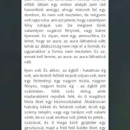
előbb láttam egy ember alakját (ami rád
hasonlított amúgy), ahogy mászott fel egy
dombon, és nem volt meztelen, de mégsem
volt rajta ruha. ami azt jelenti, hogy valamilyen
fény ruhájuk van. De mégsem tűnik
valamilyen sugárzó fénynek, vagy bármi
ilyennek. Ez olyan, mint egy atmoszféra. Ez
lehet, hogy az aura: az aura láthatóvá vált;
tehát az átlátszóság nem rejti el a formát, és
ugyanakkor a forma nem meztelen. Ez az,
ennek kell lennie, az aura: az aura láthatóvá
vált.
Ilyen volt. És akkor, az égből - hatalmas ég
volt, ami lentről felfelé terjedt (olyan volt, mint
egy festmény) egy nagyon tiszta, nagyon
fényes, nagyon tiszta ég - az égből jött
számtalan... több száz dolog, amik
madarakként repültek felé, és ő magához
hívta őket egy kézmozdulattal. Általánosan
halvány kékek és fehérek voltak; itt-ott egy
szárny tetején, vagy egy taréjon volt valami
sötét, de ez csak elvétve volt. Jöttek és jöttek...
százával, és ő maga köré gyűjtötte egy
gesztussal, majd a föld felé küldte őket: egy