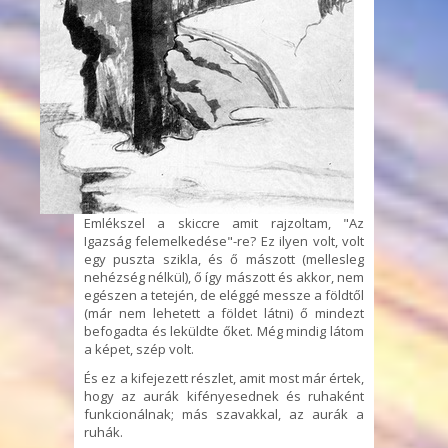
Emlékszel a skiccre amit rajzoltam, "Az
Igazság felemelkedése"-re? Ez ilyen volt, volt
egy puszta szikla, és ő mászott (mellesleg
nehézség nélkül), ő így mászott és akkor, nem
egészen a tetején, de eléggé messze a földtől
(már nem lehetett a földet látni) ő mindezt
befogadta és leküldte őket. Még mindig látom
a képet, szép volt.
És ez a kifejezett részlet, amit most már értek,
hogy az aurák kifényesednek és ruhaként
funkcionálnak; más szavakkal, az aurák a
ruhák.