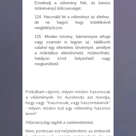
Emelkedj a vélemény fölé, és keress
örökérvényű bölcsességet.
124. Használd fel a véleményt az élethez,
de ne hagyd, hogy kötelékével
megbéklyózzon.
125. Minden törvény, bármennyire átfogó
vagy zsarnoki is legyen az, találkozik
valahol egy ellentétes törvénnyel, amellyel
a működése ellenőrizhető, módosítható,
hatályon kívül helyezhető vagy
megkerülhető.
Próbáltam rájönni, milyen módon hasznosak
a vélemények. Sri Aurobindo azt mondja,
hogy vagy "hasznosak, vagy haszontalanok"
- milyen módon tud egy vélemény hasznos
lenni?
Pillanatnyilag segítik a cselekedeteket.
Nem, pontosan ezt helytelenítem; az emberek