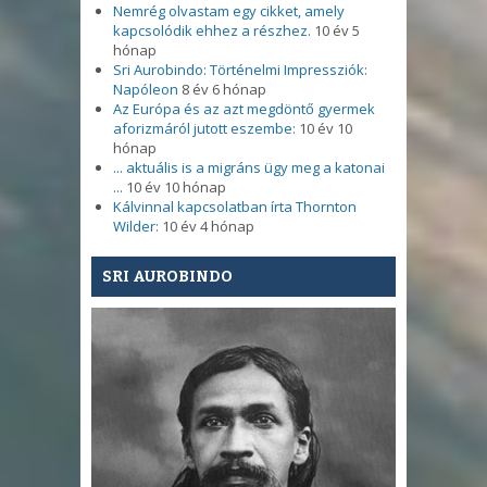
Nemrég olvastam egy cikket, amely
kapcsolódik ehhez a részhez.
10 év 5
hónap
Sri Aurobindo: Történelmi Impressziók:
Napóleon
8 év 6 hónap
Az Európa és az azt megdöntő gyermek
aforizmáról jutott eszembe:
10 év 10
hónap
... aktuális is a migráns ügy meg a katonai
...
10 év 10 hónap
Kálvinnal kapcsolatban írta Thornton
Wilder:
10 év 4 hónap
SRI AUROBINDO