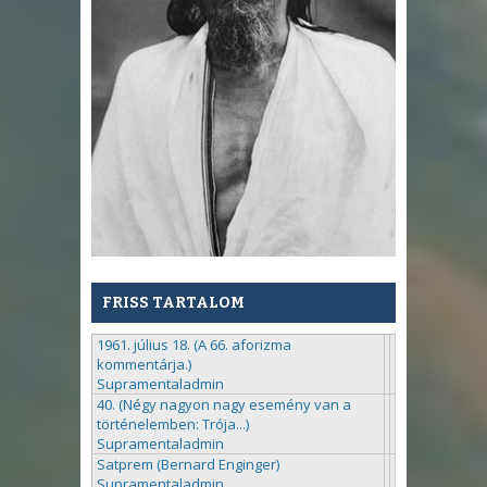
FRISS TARTALOM
1961. július 18. (A 66. aforizma
kommentárja.)
Supramentaladmin
40. (Négy nagyon nagy esemény van a
történelemben: Trója...)
Supramentaladmin
Satprem (Bernard Enginger)
Supramentaladmin