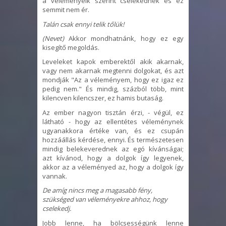
a véleményeik szerint cselekednek és ez
semmit nem ér.
Talán csak ennyi telik tőlük!
(Nevet)
Akkor mondhatnánk, hogy ez egy
kisegítő megoldás.
Leveleket kapok emberektől akik akarnak,
vagy nem akarnak megtenni dolgokat, és azt
mondják "Az a véleményem, hogy ez igaz ez
pedig nem." És mindig, százból több, mint
kilencven kilencszer, ez hamis butaság.
Az ember nagyon tisztán érzi, - végül, ez
látható - hogy az ellentétes véleménynek
ugyanakkora értéke van, és ez csupán
hozzáállás kérdése, ennyi. És természetesen
mindig belekeverednek az egó kívánságai;
azt kívánod, hogy a dolgok így legyenek,
akkor az a véleményed az, hogy a dolgok így
vannak.
De amíg nincs meg a magasabb fény,
szükséged van véleményekre ahhoz, hogy
cselekedj.
Jobb lenne, ha bölcsességünk lenne