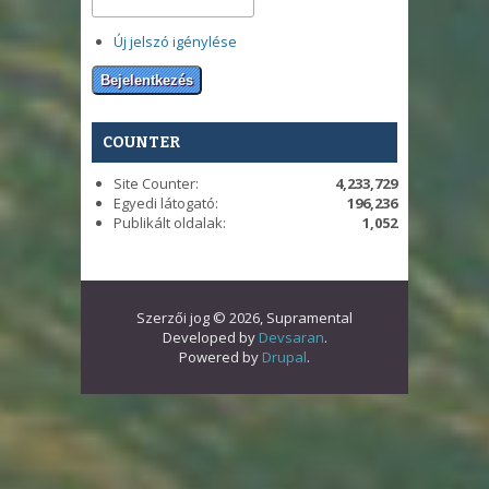
Új jelszó igénylése
COUNTER
Site Counter:
4,233,729
Egyedi látogató:
196,236
Publikált oldalak:
1,052
Szerzői jog © 2026, Supramental
Developed by
Devsaran
.
Powered by
Drupal
.