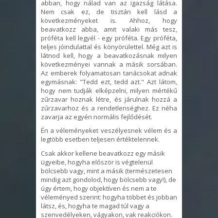
abban, hogy nálad van az igazság látása.
Nem csak ez, de tisztán kell lásd a
következményeket is. Ahhoz, hogy
beavatkozz abba, amit valaki más tesz,
próféta kell legyél - egy próféta. Egy próféta,
teljes jóindulattal és könyörülettel. Még azt is
látnod kell, hogy a beavatkozásnak milyen
következményei vannak a másik sorsában.
Az emberek folyamatosan tanácsokat adnak
egymásnak: "Tedd ezt, tedd azt." Azt látom,
hogy nem tudják elképzelni, milyen mértékű
zűrzavar hoznak létre, és járulnak hozzá a
zűrzavarhoz és a rendetlenséghez. Ez néha
zavarja az egyén normális fejlődését.
Én a véleményeket veszélyesnek vélem és a
legtöbb esetben teljesen értéktelennek.
Csak akkor kellene beavatkozz egy másik
ügyeibe, hogyha először is végtelenül
bölcsebb vagy, mint a másik (természetesen
mindig azt gondolod, hogy bölcsebb vagy!), de
úgy értem, hogy objektíven és nem a te
véleményed szerint: hogyha többet és jobban
látsz, és, hogyha te magad túl vagy a
szenvedélyeken, vágyakon, vak reakciókon.