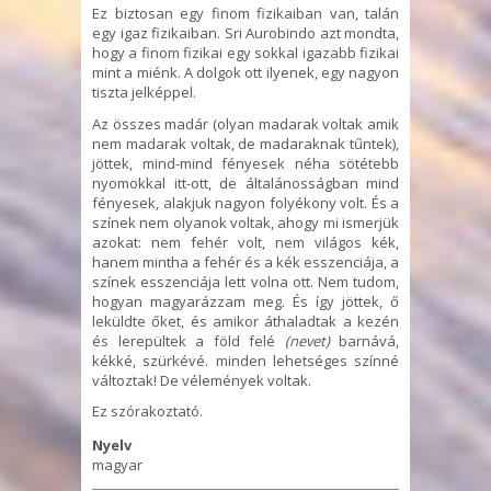
Ez biztosan egy finom fizikaiban van, talán
egy igaz fizikaiban. Sri Aurobindo azt mondta,
hogy a finom fizikai egy sokkal igazabb fizikai
mint a miénk. A dolgok ott ilyenek, egy nagyon
tiszta jelképpel.
Az összes madár (olyan madarak voltak amik
nem madarak voltak, de madaraknak tűntek),
jöttek, mind-mind fényesek néha sötétebb
nyomokkal itt-ott, de általánosságban mind
fényesek, alakjuk nagyon folyékony volt. És a
színek nem olyanok voltak, ahogy mi ismerjük
azokat: nem fehér volt, nem világos kék,
hanem mintha a fehér és a kék esszenciája, a
színek esszenciája lett volna ott. Nem tudom,
hogyan magyarázzam meg. És így jöttek, ő
leküldte őket, és amikor áthaladtak a kezén
és lerepültek a föld felé
(nevet)
barnává,
kékké, szürkévé. minden lehetséges színné
változtak! De vélemények voltak.
Ez szórakoztató.
Nyelv
magyar