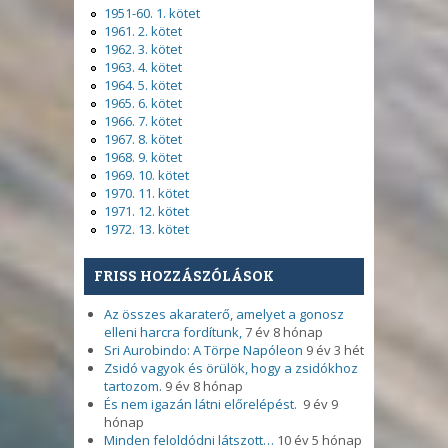
1951-60. 1. kötet
1961. 2. kötet
1962. 3. kötet
1963. 4. kötet
1964. 5. kötet
1965. 6. kötet
1966. 7. kötet
1967. 8. kötet
1968. 9. kötet
1969. 10. kötet
1970. 11. kötet
1971. 12. kötet
1972. 13. kötet
FRISS HOZZÁSZÓLÁSOK
Az összes akaraterő, amelyet a gonosz
elleni harcra fordítunk,
7 év 8 hónap
Sri Aurobindo: A Törpe Napóleon
9 év 3 hét
Zsidó vagyok és örülök, hogy a zsidókhoz
tartozom.
9 év 8 hónap
És nem igazán látni előrelépést.
9 év 9
hónap
Minden feloldódni látszott…
10 év 5 hónap