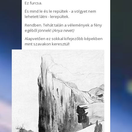
Ez furcsa.
És mind le és le repültek - a völgyet nem
lehetett látni - lerepültek.
Rendben. Tehát talán a vélemények a fény
egéből jönnek!
(Anya nevet)
Alapvetően ez sokkal kifejezőbb képekben
mint szavakon keresztül!