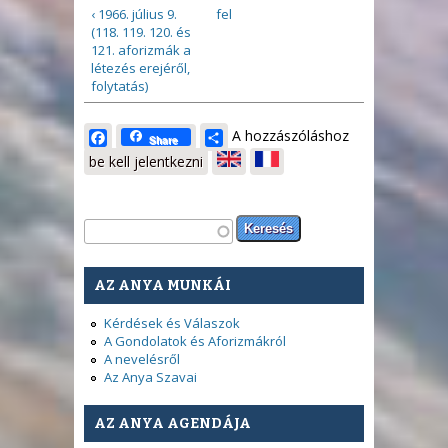
‹ 1966. július 9.
fel
(118. 119. 120. és
121. aforizmák a
létezés erejéről,
folytatás)
Facebook
Share
A hozzászóláshoz
Share
be kell jelentkezni
Keresés űrlap
Keresés
AZ ANYA MUNKÁI
Kérdések és Válaszok
A Gondolatok és Aforizmákról
A nevelésről
Az Anya Szavai
AZ ANYA AGENDÁJA