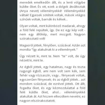
meredek emelkedőn állt, és a lenti völgybe
küldte őket. És ott, ezek a dolgok átváltoztak
(Anya nevet) véleményekké! Véleményekké
váltak! Egyesek sötétek voltak, mások világos
színűek voltak, barnák és kékek...
Olyan voltak, mint különböző madarak, ahogy
a föld felé repültek, így. De ez egy kép volt -
nem egy állókép, mert mozgott. Nagyon
szórakoztató volt!
Magasról jöttek, fénylően, százával. Aztán azt
mondta "Így alakulnak ki a vélemények."
Úgy nézett ki, mint te. Nem "te" volt, de úgy
nézett ki, mint te.
Az égből jöttek, egy hatalmas, nagy és tiszta
ragyogó égből, ami nem volt sem kék, sem
fehér vagy rózsaszín, vagy... fényesek voltak,
egyszerűen fényesek; és az égből jöttek... azt
mondom százával, de ezrével jöttek. Ott állt,
fogadta őket, és egy kézmozdulattal a föld
felé küldte őket, ahol... véleményekké
alakultak át. Azt hiszem elkezdtem nevetni, ez
nagyon elszórakoztatott.