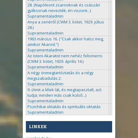
28. (Napóleont zsarnoknak és császári
gyilkosnak nevezték; én viszont...)
Supramentaladmin
Anya a zenéről (CWM 3. kötet, 1929. július
28.)
Supramentaladmin
1963 március 16. ("Csak akkor halsz meg,
amikor Akarod.")
Supramentaladmin
Az Isteni Akaratot nem nehéz felismerni.
(CWM 3. kötet, 1929. április 14.)
Supramentaladmin
A négy önmegtartóztatás és a négy
megszabadulás 2.
Supramentaladmin
9. (Amit a lélek lát, és megtapasztalt, azt
tudja; minden más csak külső...)
Supramentaladmin
Pszichikai oktatás és spirituális oktatás
Supramentaladmin
LINKEK