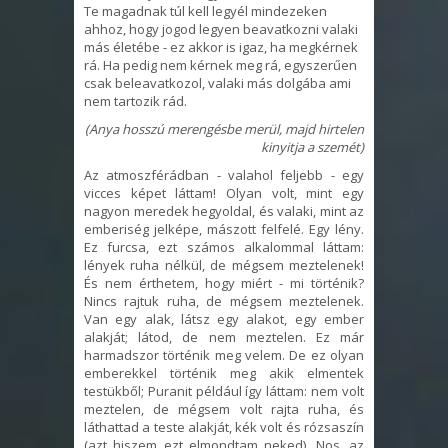
Te magadnak túl kell legyél mindezeken
ahhoz, hogy jogod legyen beavatkozni valaki
más életébe - ez akkor is igaz, ha megkérnek
rá. Ha pedig nem kérnek meg rá, egyszerűen
csak beleavatkozol, valaki más dolgába ami
nem tartozik rád.
(Anya hosszú merengésbe merül, majd hirtelen
kinyitja a szemét)
Az atmoszférádban - valahol feljebb - egy
vicces képet láttam! Olyan volt, mint egy
nagyon meredek hegyoldal, és valaki, mint az
emberiség jelképe, mászott felfelé. Egy lény.
Ez furcsa, ezt számos alkalommal láttam:
lények ruha nélkül, de mégsem meztelenek!
És nem érthetem, hogy miért - mi történik?
Nincs rajtuk ruha, de mégsem meztelenek.
Van egy alak, látsz egy alakot, egy ember
alakját; látod, de nem meztelen. Ez már
harmadszor történik meg velem. De ez olyan
emberekkel történik meg akik elmentek
testükből; Puranit például így láttam: nem volt
meztelen, de mégsem volt rajta ruha, és
láthattad a teste alakját, kék volt és rózsaszín
(azt hiszem ezt elmondtam neked). Nos, az