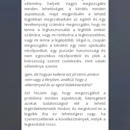
vélemény helyett. Vagyis megvizsgálni
minden lehetőséget, a kérdés minden
aspektusát, majd megpróbálni a lehető
legjobban megszabadulni az egótól és egy
tevékenység számára megvizsgálni, hogy mi
lenne a leghasznosabb a legtöbb ember
számára, vagy mi rombolna a legkevesebbet,
vagy mi lenne a legépítőbb. Végül is, csupán
megvizsgálni a kérdést egy nem spirituális
nézőpontból, egy pusztán hasznossági és
nem egoisztikus nézőpontból és jobb a
bölcsesség szerint cselekedni, mint valaki
véleménye szerint.
Igen, de hogyan kellene ezt jól tenni amikor
nem vagy a fényben, anélkül, hogy a
véleményed és az egód belekeveredne?
Azt hiszem úgy, hogy megvizsgálod a
probléma minden aspektusát, kiteregeted
azokat tudatosságod elé a lehető
legérdektelenebb módon, és megnézed mi a
legjobb (ha ez lehetséges) vagy, ha
szerencsétlenek a következmények, melyik a
legkevésbé rossz.