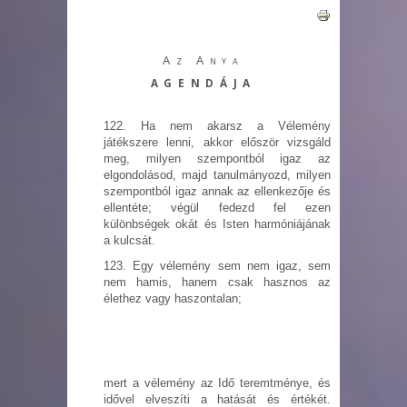
Az Anya
AGENDÁJA
122. Ha nem akarsz a Vélemény
játékszere lenni, akkor először vizsgáld
meg, milyen szempontból igaz az
elgondolásod, majd tanulmányozd, milyen
szempontból igaz annak az ellenkezője és
ellentéte; végül fedezd fel ezen
különbségek okát és Isten harmóniájának
a kulcsát.
123. Egy vélemény sem nem igaz, sem
nem hamis, hanem csak hasznos az
élethez vagy haszontalan;
mert a vélemény az Idő teremtménye, és
idővel elveszíti a hatását és értékét.