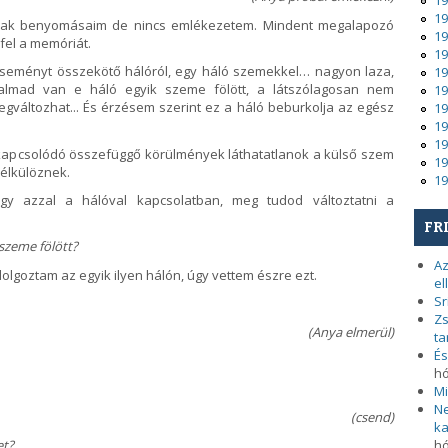
19
19
nnak benyomásaim de nincs emlékezetem. Mindent megalapozó
19
fel a memóriát.
19
eményt összekötő hálóról, egy háló szemekkel… nagyon laza,
19
lmad van e háló egyik szeme fölött, a látszólagosan nem
19
változhat... És érzésem szerint ez a háló beburkolja az egész
19
19
19
apcsolódó összefüggő körülmények láthatatlanok a külső szem
19
nélkülöznek.
19
gy azzal a hálóval kapcsolatban, meg tudod változtatni a
FR
szeme fölött?
Az
dolgoztam az egyik ilyen hálón, úgy vettem észre ezt.
el
Sr
Zs
(Anya elmerül)
ta
És
h
Mi
Ne
(csend)
ka
h
et?