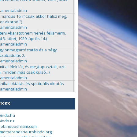
ramentaladmin
 március 16. ("Csak akkor halsz meg,
or Akarod.")
ramentaladmin
steni Akaratot nem nehéz felismerni.
3. kötet, 1929. április 14.)
ramentaladmin
gy önmegtartóztatás és a négy
zabadulás 2.
ramentaladmin
mit a lélek lát, és megtapasztalt, azt
a; minden más csak külső...)
ramentaladmin
chikai oktatás és spirituális oktatás
ramentaladmin
NKEK
bindo.hu
indo.ru
urobindoashram.com
motherandsriaurobindo.org