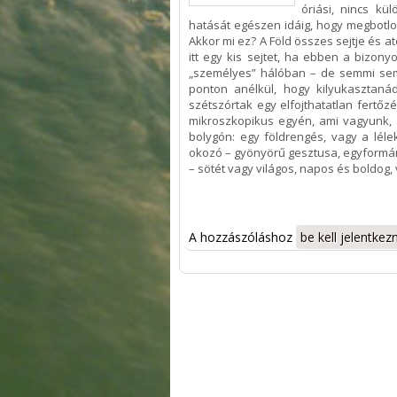
óriási, nincs kü
hatását egészen idáig, hogy megbotlo
Akkor mi ez? A Föld összes sejtje és a
itt egy kis sejtet, ha ebben a bizon
„személyes” hálóban – de semmi sem
ponton anélkül, hogy kilyukasztaná
szétszórtak egy elfojthatatlan fertőz
mikroszkopikus egyén, ami vagyunk, 
bolygón: egy földrengés, vagy a léle
okozó – gyönyörű gesztusa, egyformá
– sötét vagy világos, napos és boldog, 
A hozzászóláshoz
be kell jelentkezn