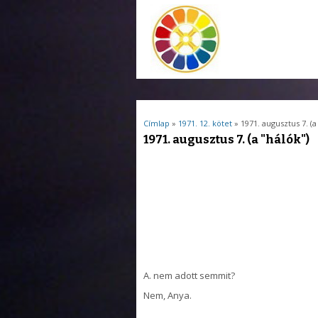
Jelenlegi hely
Címlap
»
1971. 12. kötet
» 1971. augusztus 7. (a
1971. augusztus 7. (a "hálók")
A.
nem adott
semmit
?
Nem, Anya
.