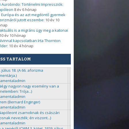
i Aurobindo: Történelmi Impressziók:
apóleon
8 év 6 hónap
 Európa és az azt megdöntő gyermek
orizmáról jutott eszembe:
10 év 10
ónap
. aktuális is a migráns ügy meg a katonai
10 év 10 hónap
lvinnal kapcsolatban írta Thornton
lder:
10 év 4 hónap
ISS TARTALOM
 július 18. (A 66. aforizma
entárja.)
ramentaladmin
(Négy nagyon nagy esemény van a
énelemben: Trója...)
ramentaladmin
rem (Bernard Enginger)
ramentaladmin
(Napóleont zsarnoknak és császári
kosnak nevezték; én viszont...)
ramentaladmin
 a zenéről (CWM 3. kötet, 1929. július