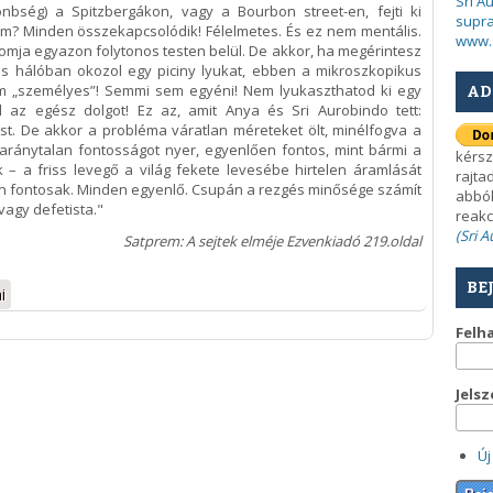
Sri A
lönbség) a Spitzbergákon, vagy a Bourbon street-en, fejti ki
supra
m? Minden összekapcsolódik! Félelmetes. És ez nem mentális.
www.
tomja egyazon folytonos testen belül. De akkor, ha megérintesz
yos hálóban okozol egy piciny lyukat, ebben a mikroszkopikus
 „személyes”! Semmi sem egyéni! Nem lyukaszthatod ki egy
AD
d az egész dolgot! Ez az, amit Anya és Sri Aurobindo tett:
ést. De akkor a probléma váratlan méreteket ölt, minélfogva a
aránytalan fontosságot nyer, egyenlően fontos, mint bármi a
kérsz
k – a friss levegő a világ fekete levesébe hirtelen áramlását
rajta
n fontosak. Minden egyenlő. Csupán a rezgés minősége számít
abból
vagy defetista."
reakc
(Sri 
Satprem: A sejtek elméje Ezvenkiadó 219.oldal
BE
i
Felh
Jels
Új