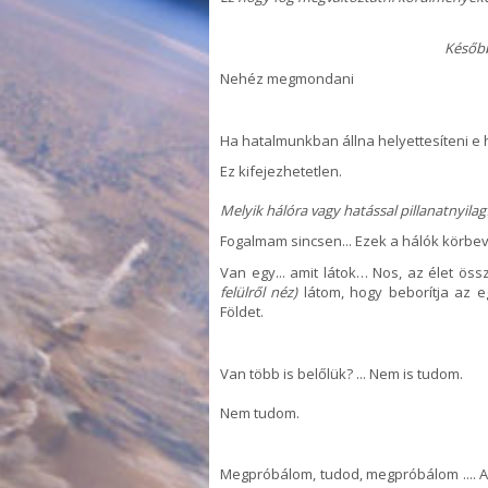
Későb
Nehéz megmondani
Ha hatalmunkban állna helyettesíteni e 
Ez kifejezhetetlen.
Melyik hálóra vagy hatással pillanatnyilag
Fogalmam sincsen... Ezek a hálók körbeve
Van egy... amit látok… Nos, az élet ös
felülről néz)
látom, hogy beborítja az
Földet.
Van több is belőlük
?
...
Nem is tudom
.
Nem tudom
.
Megpróbálom
, tudod
,
megpróbálom
...