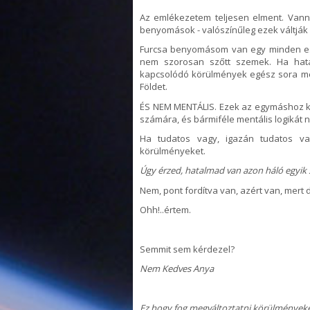
Az
emlékezetem
teljesen elment. Va
benyomások - valószínűleg ezek váltják 
Furcsa benyomásom van egy minden es
nem szorosan szőtt szemek. Ha hata
kapcsolódó körülmények egész sora meg
Földet.
ÉS NEM MENTÁLIS. Ezek az egymáshoz k
számára, és bármiféle mentális logikát 
Ha tudatos vagy, igazán tudatos va
körülményeket.
Úgy érzed, hatalmad van azon háló egyik 
Nem, pont fordítva van, azért van, mert 
Ohh!..értem.
Semmit sem
kérdezel
?
Nem Kedves Anya
Ez hogy fog megváltoztatni körülmények