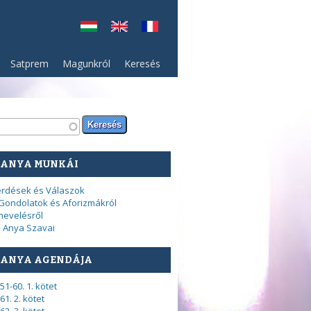
Satprem
Magunkról
Keresés
resés űrlap
sés
 ANYA MUNKÁI
rdések és Válaszok
Gondolatok és Aforizmákról
nevelésről
 Anya Szavai
 ANYA AGENDÁJA
51-60. 1. kötet
61. 2. kötet