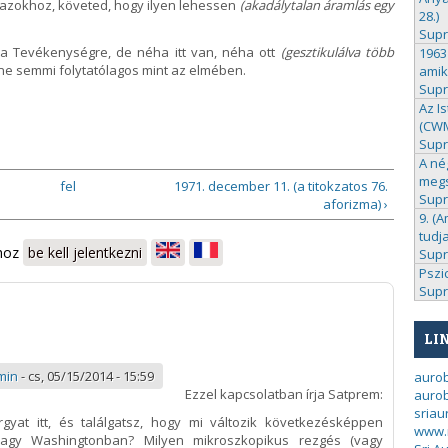
 azokhoz, követed, hogy ilyen lehessen
(
akadálytalan
áramlás
egy
28.)
Sup
a Tevékenységre, de néha itt van, néha ott
(gesztikulálva több
1963
ne semmi folytatólagos mint az elmében.
amik
Sup
Az I
(CWM 
Sup
A né
megs
fel
1971. december 11. (a titokzatos 76.
Sup
aforizma) ›
9. (A
tudj
shoz
be kell jelentkezni
Sup
Pszi
Sup
LI
min
-
cs, 05/15/2014 - 15:59
auro
Ezzel kapcsolatban írja Satprem:
aurob
sria
rgyat itt, és találgatsz, hogy mi változik következésképpen
www.
agy Washingtonban? Milyen mikroszkopikus rezgés (vagy