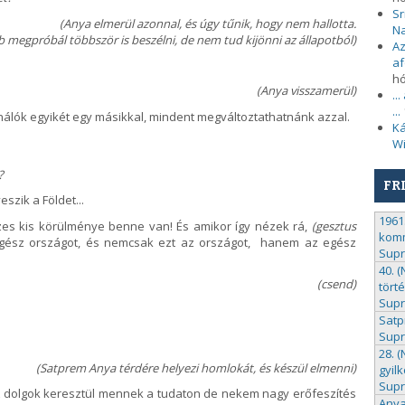
Sr
(
Anya
elmerül
azonnal
, és úgy tűnik, hogy nem
hallotta
.
N
b
megpróbál
többször is
beszélni
,
de nem tud kijönni az állapotból)
Az
af
h
(Anya visszamerül)
..
...
hálók egyikét egy másikkal, mindent megváltoztathatnánk azzal.
Ká
Wi
?
FR
szik a Földet...
1961.
szes kis körülménye benne van! És amikor így nézek rá,
(g
esztus
komm
 egész országot, és nemcsak ezt az országot, hanem az egész
Sup
40. 
(csend)
tört
Sup
Satp
Sup
28. 
(Satprem Anya térdére helyezi homlokát, és készül elmenni)
gyil
Sup
. A dolgok keresztül mennek a tudaton de nekem nagy erőfeszítés
Anya