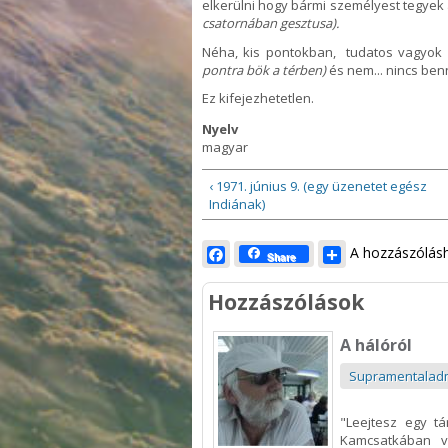
elkerülni hogy bármi személyest tegyek
csatornában
gesztusa
)
.
Néha, kis pontokban, tudatos vagyok 
pontra bök a térben)
és nem... nincs ben
Ez kifejezhetetlen.
Nyelv
magyar
‹ 1971. június 9. (egy üzenetet egész
Indiának)
Facebook
Share
A hozzászólá
Share
Hozzászólások
A hálóról
Supramentalad
"Leejtesz egy tá
Kamcsatkában v