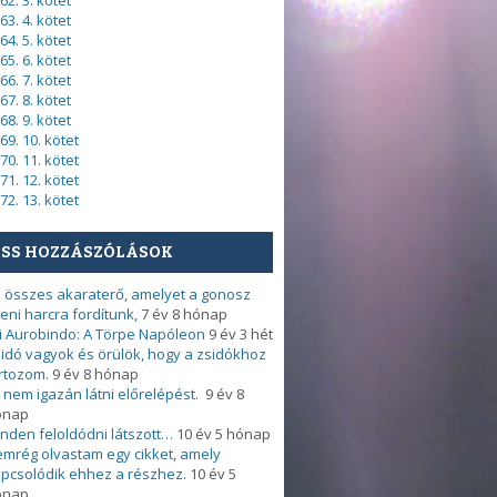
62. 3. kötet
63. 4. kötet
64. 5. kötet
65. 6. kötet
66. 7. kötet
67. 8. kötet
68. 9. kötet
69. 10. kötet
70. 11. kötet
71. 12. kötet
72. 13. kötet
ISS HOZZÁSZÓLÁSOK
 összes akaraterő, amelyet a gonosz
leni harcra fordítunk,
7 év 8 hónap
i Aurobindo: A Törpe Napóleon
9 év 3 hét
idó vagyok és örülök, hogy a zsidókhoz
rtozom.
9 év 8 hónap
 nem igazán látni előrelépést.
9 év 8
ónap
nden feloldódni látszott…
10 év 5 hónap
mrég olvastam egy cikket, amely
pcsolódik ehhez a részhez.
10 év 5
ónap