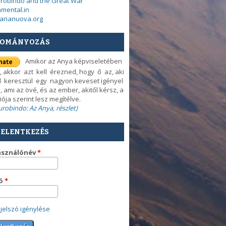
urobindo and the Great War
mental.in
arianuova.org
OMÁNYOZÁS
Amikor az Anya képviseletében
, akkor azt kell érezned, hogy ő az, aki
d keresztül egy nagyon keveset igényel
, ami az övé, és az ember, akitől kérsz, a
iója szerint lesz megítélve.
Aurobindo: Az Anya, részlet)
JELENTKEZÉS
asználónév
*
zó
*
 jelszó igénylése