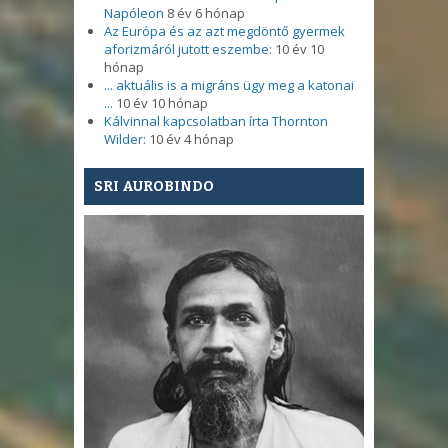
Napóleon
8 év 6 hónap
Az Európa és az azt megdöntő gyermek
aforizmáról jutott eszembe:
10 év 10
hónap
... aktuális is a migráns ügy meg a katonai
...
10 év 10 hónap
Kálvinnal kapcsolatban írta Thornton
Wilder:
10 év 4 hónap
SRI AUROBINDO