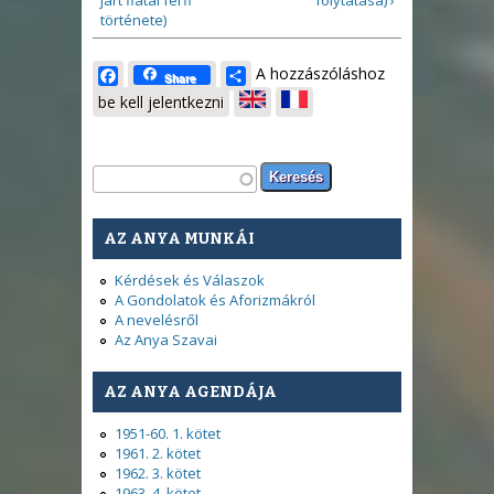
járt fiatal férfi
folytatása) ›
története)
Facebook
Share
A hozzászóláshoz
Share
be kell jelentkezni
Keresés űrlap
Keresés
AZ ANYA MUNKÁI
Kérdések és Válaszok
A Gondolatok és Aforizmákról
A nevelésről
Az Anya Szavai
AZ ANYA AGENDÁJA
1951-60. 1. kötet
1961. 2. kötet
1962. 3. kötet
1963. 4. kötet