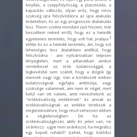
kinyílás, a cseppfolyósság, a plaszticitás, a
kapacitás változás, olyan erős, hogy nincs
szükség újra felszívódásra az újra alakulás
érdekében, és az egy progresszív átalakulás
lesz. Theon szokta mondani (azt hiszem, már
beszéltem neked erről), hogy ez a hetedik
1
egyetemes teremtés, hogy volt hat
pralaya
előtte és ez a hetedik teremtés, ám, hogy ezt
lehetséges lesz átalakítani anélkül, hogy
felszívódna - ami nyilvánvalóan teljesen
lényegtelen, mert a pillanatban amikor
rendelkezel az örök tudatossággal, a
legkevésbé sem számít, hogy a dolgok így
mennek vagy úgy. Van a korlátozott emberi
tudatosságnak egyfajta ambíciója, vagy
szüksége valaminek, ami nem ér véget, mert
belül van ott valami, amit nevezhetünk az
"örökkévalóság emlékének" és annak az
örökkévalóságnak az emléke törekszik a
megtestesülésre, hogy részt vehessen ebben
a végtelenségben. De ha az
örökkévalóságérzés aktív és jelen van, ne
siránkozz - ugye nem siránkozol, ha megválsz
egy kopott ruhától? (Lehet, hogy kötődsz