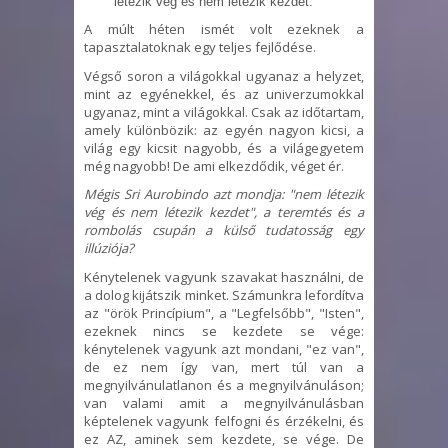
létezik vég és nem létezik kezdet.
A múlt héten ismét volt ezeknek a
tapasztalatoknak egy teljes fejlődése.
Végső soron a világokkal ugyanaz a helyzet,
mint az egyénekkel, és az univerzumokkal
ugyanaz, mint a világokkal. Csak az időtartam,
amely különbözik: az egyén nagyon kicsi, a
világ egy kicsit nagyobb, és a világegyetem
még nagyobb! De ami elkezdődik, véget ér.
Mégis Sri Aurobindo azt mondja: "nem létezik
vég és nem létezik kezdet", a teremtés és a
rombolás csupán a külső tudatosság egy
illúziója?
Kénytelenek vagyunk szavakat használni, de
a dolog kijátszik minket. Számunkra lefordítva
az "örök Princípium", a "Legfelsőbb", "Isten",
ezeknek nincs se kezdete se vége:
kénytelenek vagyunk azt mondani, "ez van",
de ez nem így van, mert túl van a
megnyilvánulatlanon és a megnyilvánuláson;
van valami amit a megnyilvánulásban
képtelenek vagyunk felfogni és érzékelni, és
ez AZ, aminek sem kezdete, se vége. De