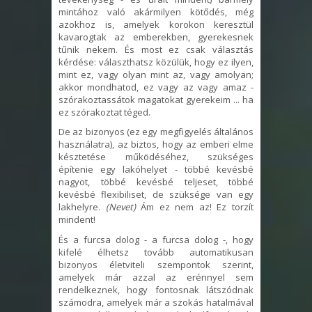
mintához való akármilyen kötődés, még
azokhoz is, amelyek korokon keresztül
kavarogtak az emberekben, gyerekesnek
tűnik nekem. És most ez csak választás
kérdése: választhatsz közülük, hogy ez ilyen,
mint ez, vagy olyan mint az, vagy amolyan;
akkor mondhatod, ez vagy az vagy amaz -
szórakoztassátok magatokat gyerekeim ... ha
ez szórakoztat téged.
De az bizonyos (ez egy megfigyelés általános
használatra), az biztos, hogy az emberi elme
késztetése működéséhez, szükséges
építenie egy lakóhelyet - többé kevésbé
nagyot, többé kevésbé teljeset, többé
kevésbé flexibiliset, de szüksége van egy
lakhelyre.
(Nevet)
Ám ez nem az! Ez torzít
mindent!
És a furcsa dolog - a furcsa dolog -, hogy
kifelé élhetsz tovább automatikusan
bizonyos életviteli szempontok szerint,
amelyek már azzal az erénnyel sem
rendelkeznek, hogy fontosnak látszódnak
számodra, amelyek már a szokás hatalmával