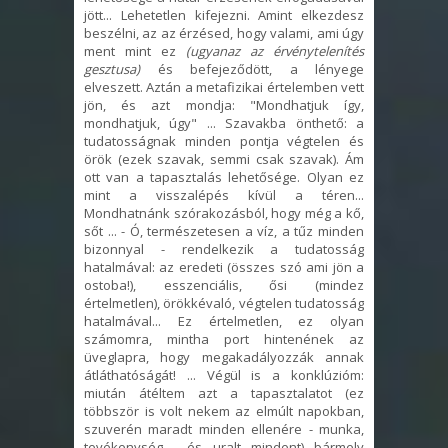
jött... Lehetetlen kifejezni. Amint elkezdesz
beszélni, az az érzésed, hogy valami, ami úgy
ment mint ez
(ugyanaz az érvénytelenítés
gesztusa)
és befejeződött, a lényege
elveszett. Aztán a metafizikai értelemben vett
jön, és azt mondja: "Mondhatjuk így,
mondhatjuk, úgy" ... Szavakba önthető: a
tudatosságnak minden pontja végtelen és
örök (ezek szavak, semmi csak szavak). Ám
ott van a tapasztalás lehetősége. Olyan ez
mint a visszalépés kívül a téren...
Mondhatnánk szórakozásból, hogy még a kő,
sőt ... - Ó, természetesen a víz, a tűz minden
bizonnyal - rendelkezik a tudatosság
hatalmával: az eredeti (összes szó ami jön a
ostoba!), esszenciális, ősi (mindez
értelmetlen), örökkévaló, végtelen tudatosság
hatalmával... Ez értelmetlen, ez olyan
számomra, mintha port hintenének az
üveglapra, hogy megakadályozzák annak
átláthatóságát! ... Végül is a konklúzióm:
miután átéltem azt a tapasztalatot (ez
többször is volt nekem az elmúlt napokban,
szuverén maradt minden ellenére - munka,
tevékenység - és uralt mindent) bármely