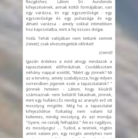
Rezgéshez. Látom Sri Aurobindo
kifejezésének, annak költői formájában, van
egy varázsa, és egy egyszerűsége - egy
egyszerűsége és egy puhasága és egy
átható varázsa - amely sokkal intimebben
hoz kapcsolatba, mint a fej összes dolgai.
Voilà. Tehát valójában nem tettünk semmit
(nevet)
, csak elvesztegettük időnket!
(csend)
Igazán érdekes a mód ahogy mindazok a
tapasztalatok előfordulnak. Csodálkoztam
néhány nappal ezelőtt, "Miért igy jönnek? Mi
az a törvény, amely szabályozza, hogy milyen
sorrendben jöjjenek ezek a tapasztalatok? "
(Jönnek hirtelen - Látom, hogy kívülről
származnak: nem belülről fakadnak, jönnek,
mint egy hullám.) És mindig az aranyló erő ott
mosolyog mögötte. Még ha a tapasztalat
kifejeződése fizikailag nem valami túl
kellemes, mindig mosolyog, és azt mondja:
"Gyere, ne csinálj felhajtást." Ám ez ragályos,
és mosolyogsz .... Tudod, a testnek, rögtön
amint valami jön, egy rezgés amelyhez nem