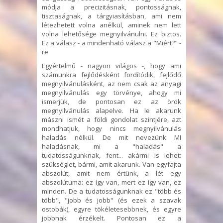
módja a precizitásnak, pontosságnak,
tisztaságnak, a tárgyiasításban, ami nem
létezhetett volna anélkül, aminek nem lett
volna lehetősége megnyilvánulni. Ez biztos.
Ez a válasz - a mindenható válasz a "Miért?" -
re
Egyértelmű - nagyon világos -, hogy ami
számunkra fejlődésként fordítódik, fejlődő
megnyilvánulásként, az nem csak az anyagi
megnyilvánulás egy törvénye, ahogy mi
ismerjük, de pontosan ez az örök
megnyilvánulás alapelve. Ha le akarunk
mászni ismét a földi gondolat szintjére, azt
mondhatjuk, hogy nincs megnyilvánulás
haladás nélkül. De mit nevezünk MI
haladásnak, mi a "haladás" a
tudatosságunknak, fent... akármi is lehet:
szükséglet, bármi, amit akarunk. Van egyfajta
abszolút, amit nem értünk, a lét egy
abszolútuma: ez így van, mert ez így van, ez
minden. De a tudatosságunknak ez "több és
több", "jobb és jobb" (és ezek a szavak
ostobák), egyre tökéletesebbnek, és egyre
jobbnak érzékelt. Pontosan ez a