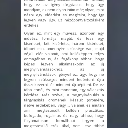
hogy ez az igény tárgyiasult, hogy úgy
mondjam, ez nem olyan intim már; olyan, mint
nézni egy előadást és megítélni, hogy így
legyen vagy úgy. Ez nézőpontváltozásként
érdekes.
Olyan ez, mint egy művész, azonban egy
művész formálja magát, és tesz egy
kísérletet, két kísérletet, három kísérletet,
többet mint amennyire szüksége van, majd
végül elér valamit, ami kellőképpen teljes
önmagában is, és fogékony ahhoz, hogy
képes legyen alkalmazkodni az új
megnyilvánulásokhoz, az új
megnyilvánulások igényeihez, úgy, hogy ne
legyen szükséges mindent ledönteni, újra
összekeverni, és mindent újraépíteni. De ez
több ennél, és mint mondtam, egy választás
kérdése. Más szóval, a megnyilvánulás a
tárgyiasítás örömének készült (örömére,
illetve érdekében, vagy ... valami), és miután
ami megtestesült kellően plasztikus,
befogadó, rugalmas és nagy ahhoz, hogy
folyamatosan formálható legyen a
megtestesülő erők által, nem lesz többé