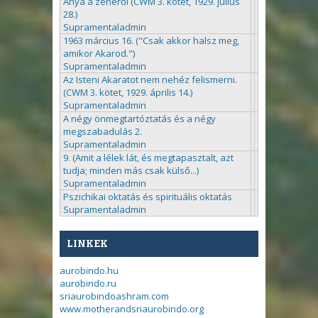
Anya a zenéről (CWM 3. kötet, 1929. július
28.)
Supramentaladmin
1963 március 16. ("Csak akkor halsz meg,
amikor Akarod.")
Supramentaladmin
Az Isteni Akaratot nem nehéz felismerni.
(CWM 3. kötet, 1929. április 14.)
Supramentaladmin
A négy önmegtartóztatás és a négy
megszabadulás 2.
Supramentaladmin
9. (Amit a lélek lát, és megtapasztalt, azt
tudja; minden más csak külső...)
Supramentaladmin
Pszichikai oktatás és spirituális oktatás
Supramentaladmin
LINKEK
aurobindo.hu
aurobindo.ru
sriaurobindoashram.com
www.motherandsriaurobindo.org