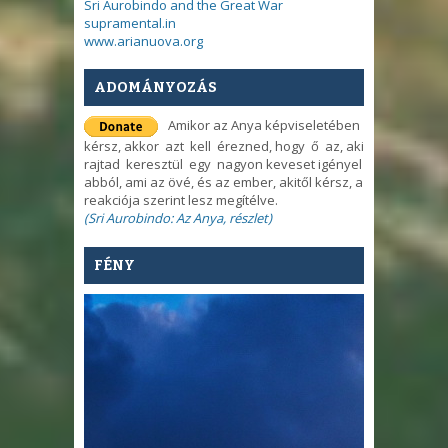
Sri Aurobindo and the Great War
supramental.in
www.arianuova.org
ADOMÁNYOZÁS
Amikor az Anya képviseletében
kérsz, akkor azt kell érezned, hogy ő az, aki
rajtad keresztül egy nagyon keveset igényel
abból, ami az övé, és az ember, akitől kérsz, a
reakciója szerint lesz megítélve.
(Sri Aurobindo: Az Anya, részlet)
FÉNY