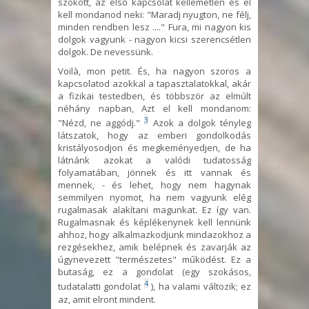
szokott, az első kapcsolat kellemetlen és el
kell mondanod neki: "Maradj nyugton, ne félj,
minden rendben lesz ...." Fura, mi nagyon kis
dolgok vagyunk - nagyon kicsi szerencsétlen
dolgok. De nevessünk.
Voilà, mon petit. És, ha nagyon szoros a
kapcsolatod azokkal a tapasztalatokkal, akár
a fizikai testedben, és többször az elmúlt
néhány napban, Azt el kell mondanom:
3
"Nézd, ne aggódj."
Azok a dolgok tényleg
látszatok, hogy az emberi gondolkodás
kristályosodjon és megkeményedjen, de ha
látnánk azokat a valódi tudatosság
folyamatában, jönnek és itt vannak és
mennek, - és lehet, hogy nem hagynak
semmilyen nyomot, ha nem vagyunk elég
rugalmasak alakítani magunkat. Ez így van.
Rugalmasnak és képlékenynek kell lennünk
ahhoz, hogy alkalmazkodjunk mindazokhoz a
rezgésekhez, amik belépnek és zavarják az
úgynevezett "természetes" működést. Ez a
butaság, ez a gondolat (egy szokásos,
4
tudatalatti gondolat
), ha valami változik; ez
az, amit elront mindent.