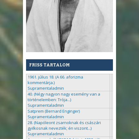
FRISS TARTALOM
1961. július 18. (A 66. aforizma
kommentárja.)
Supramentaladmin
40. (Négy nagyon nagy esemény van a
történelemben: Trója...)
Supramentaladmin
Satprem (Bernard Enginger)
Supramentaladmin
28. (Napóleont zsarnoknak és császári
gyilkosnak nevezték; én viszont...)
Supramentaladmin