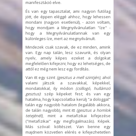
manifesztáció elve.
És van egy tapasztalat, ami nagyon futólag
jött, de éppen eléggé ahhoz, hogy lehessen
mondani (nagyon esetlenül), - azon voltam,
hogy mondjam a Megnyilvánulatlan "íze" -
hogy a Megnyilvánulatlannak van egy
különleges íze, mert az megnyilvánult.
Mindezek csak szavak, de ez minden, amink
van. Egy nap talán, lesz szavunk, és olyan
nyelv, amely képes ezeket a dolgokat
megfelelően kifejezni; hogy ez lehetséges, de
attól ez még nem lesz egy fordítás.
Van itt egy szint
(gesztus a mell szintjén)
, ahol
valami játszik a szavakkal, képekkel,
mondatokkal, ily módon
(csillogó, hullámzó
gesztus)
: szép képeket fest; és van egy
hatalma, hogy kapcsolatba kerülj "a dologgal"
talán egy nagyobb hatalom (legalább akkora,
de talán nagyobb), mint itt
(gesztus a homlok
tetejénél)
, mint a metafizikai kifejezése
("metafizikai" egy megfogalmazás). Képek.
Más szóval: költészet. Van benne egy
majdnem közvetlen elérés e kifejezhetetlen