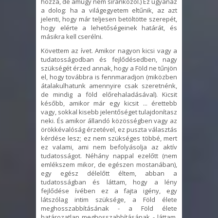
hozzá, de amúgy nem siránkozol.) Ez ugyanaz
a dolog: ha a világegyetem eltűnik, az azt
jelenti, hogy már teljesen betöltötte szerepét,
hogy elérte a lehetőségeinek határát, és
másikra kell cserélni.
Követtem az ívet. Amikor nagyon kicsi vagy a
tudatosságodban és fejlődésedben, nagy
szükségét érzed annak, hogy a Föld ne tűnjön
el, hogy továbbra is fennmaradjon (miközben
átalakulhatunk amennyire csak szeretnénk,
de mindig a föld előrehaladásával). Kicsit
később, amikor már egy kicsit ... érettebb
vagy, sokkal kisebb jelentőséget tulajdonítasz
neki. És amikor állandó közösségben vagy az
örökkévalóság érzetével, ez puszta választás
kérdése lesz; ez nem szükséges többé, mert
ez valami, ami nem befolyásolja az aktív
tudatosságot. Néhány nappal ezelőtt (nem
emlékszem mikor, de egészen mostanában),
egy egész délelőtt éltem, abban a
tudatosságban és láttam, hogy a lény
fejlődése ívében ez a fajta igény, egy
látszólag intim szüksége, a Föld élete
meghosszabbításának - a Föld élete
határozatlan meghosszabbításának - láttam,