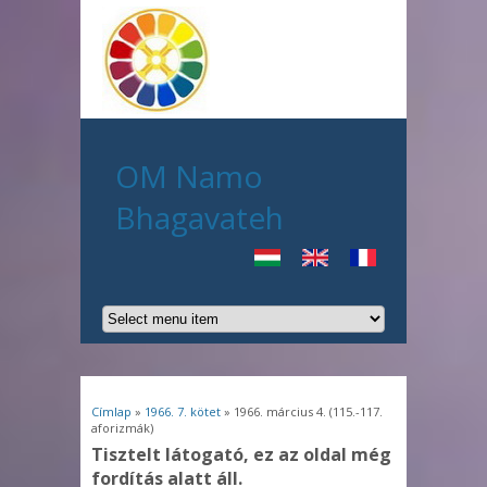
OM Namo
Bhagavateh
Jelenlegi hely
Címlap
»
1966. 7. kötet
» 1966. március 4. (115.-117.
aforizmák)
Tisztelt látogató, ez az oldal még
fordítás alatt áll.