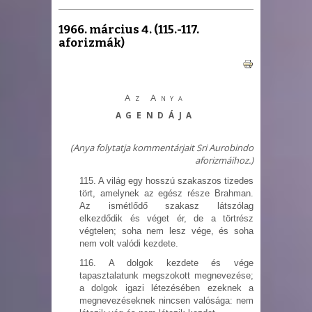
1966. március 4. (115.-117.
aforizmák)
Az Anya
AGENDÁJA
(Anya folytatja kommentárjait Sri Aurobindo
aforizmáihoz.)
115. A világ egy hosszú szakaszos tizedes
tört, amelynek az egész része Brahman.
Az ismétlődő szakasz látszólag
elkezdődik és véget ér, de a törtrész
végtelen; soha nem lesz vége, és soha
nem volt valódi kezdete.
116. A dolgok kezdete és vége
tapasztalatunk megszokott megnevezése;
a dolgok igazi létezésében ezeknek a
megnevezéseknek nincsen valósága: nem