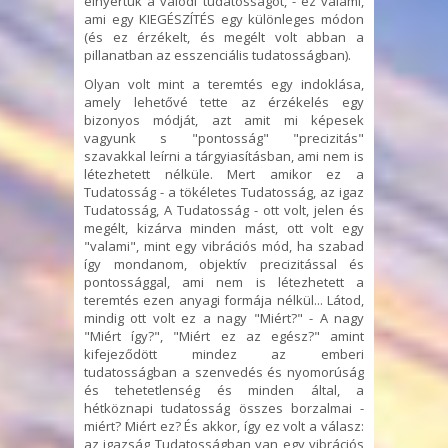
elnyertük a valódi tudatosságot, - ez valami,
ami egy KIEGÉSZÍTÉS egy különleges módon
(és ez érzékelt, és megélt volt abban a
pillanatban az esszenciális tudatosságban).
Olyan volt mint a teremtés egy indoklása,
amely lehetővé tette az érzékelés egy
bizonyos módját, azt amit mi képesek
vagyunk s "pontosság" "precizitás"
szavakkal leírni a tárgyiasításban, ami nem is
létezhetett nélküle. Mert amikor ez a
Tudatosság - a tökéletes Tudatosság, az igaz
Tudatosság, A Tudatosság - ott volt, jelen és
megélt, kizárva minden mást, ott volt egy
"valami", mint egy vibrációs mód, ha szabad
így mondanom, objektív precizitással és
pontossággal, ami nem is létezhetett a
teremtés ezen anyagi formája nélkül... Látod,
mindig ott volt ez a nagy "Miért?" - A nagy
"Miért így?", "Miért ez az egész?" amint
kifejeződött mindez az emberi
tudatosságban a szenvedés és nyomorúság
és tehetetlenség és minden által, a
hétköznapi tudatosság összes borzalmai -
miért? Miért ez? És akkor, így ez volt a válasz:
az igazság Tudatosságban van egy vibrációs