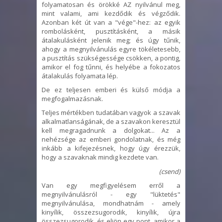
folyamatosan és örökké AZ nyilvánul meg,
mint valami, ami kezdődik és végződik.
Azonban két út van a "vége"-hez: az egyik
rombolásként, pusztításként, a másik
átalakulásként jelenik meg; és úgy tűnik,
ahogy a megnyilvánulás egyre tökéletesebb,
a pusztítás szükségessége csökken, a pontig,
amikor el fog tűnni, és helyébe a fokozatos
átalakulás folyamata lép.
De ez teljesen emberi és külső módja a
megfogalmazásnak.
Teljes mértékben tudatában vagyok a szavak
alkalmatlanságának, de a szavakon keresztül
kell megragadnunk a dolgokat... Az a
nehézsége az emberi gondolatnak, és még
inkább a kifejezésnek, hogy úgy érezzük,
hogy a szavaknak mindig kezdete van.
(csend)
Van egy megfigyelésem erről a
megnyilvánulásról - egy "lüktetés"
megnyilvánulása, mondhatnám - amely
kinyílik, összezsugorodik, kinyílik, újra
összezsugorodik, és eljön egy pont, amikor a