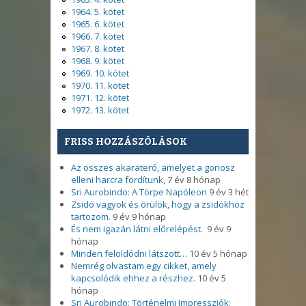
1964. 5. kötet
1965. 6. kötet
1966. 7. kötet
1967. 8. kötet
1968. 9. kötet
1969. 10. kötet
1970. 11. kötet
1971. 12. kötet
1972. 13. kötet
FRISS HOZZÁSZÓLÁSOK
Az összes akaraterő, amelyet a gonosz
elleni harcra fordítunk,
7 év 8 hónap
Sri Aurobindo: A Törpe Napóleon
9 év 3 hét
Zsidó vagyok és örülök, hogy a zsidókhoz
tartozom.
9 év 9 hónap
És nem igazán látni előrelépést.
9 év 9
hónap
Minden feloldódni látszott…
10 év 5 hónap
Nemrég olvastam egy cikket, amely
kapcsolódik ehhez a részhez.
10 év 5
hónap
Sri Aurobindo: Történelmi Impressziók: