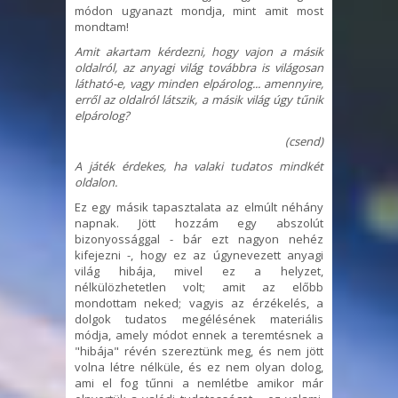
módon ugyanazt mondja, mint amit most
mondtam!
Amit akartam kérdezni, hogy vajon a másik
oldalról, az anyagi világ továbbra is világosan
látható-e, vagy minden elpárolog... amennyire,
erről az oldalról látszik, a másik világ úgy tűnik
elpárolog?
(csend)
A játék érdekes, ha valaki tudatos mindkét
oldalon.
Ez egy másik tapasztalata az elmúlt néhány
napnak. Jött hozzám egy abszolút
bizonyossággal - bár ezt nagyon nehéz
kifejezni -, hogy ez az úgynevezett anyagi
világ hibája, mivel ez a helyzet,
nélkülözhetetlen volt; amit az előbb
mondottam neked; vagyis az érzékelés, a
dolgok tudatos megélésének materiális
módja, amely módot ennek a teremtésnek a
"hibája" révén szereztünk meg, és nem jött
volna létre nélküle, és ez nem olyan dolog,
ami el fog tűnni a nemlétbe amikor már