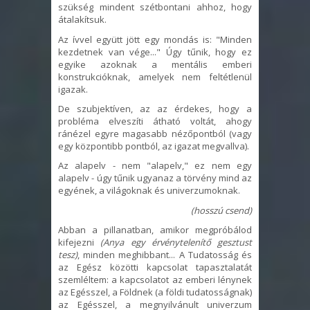
szükség mindent szétbontani ahhoz, hogy
átalakítsuk.
Az ívvel együtt jött egy mondás is: "Minden
kezdetnek van vége..." Úgy tűnik, hogy ez
egyike azoknak a mentális emberi
konstrukcióknak, amelyek nem feltétlenül
igazak.
De szubjektíven, az az érdekes, hogy a
probléma elveszíti átható voltát, ahogy
ránézel egyre magasabb nézőpontból (vagy
egy központibb pontból, az igazat megvallva).
Az alapelv - nem "alapelv," ez nem egy
alapelv - úgy tűnik ugyanaz a törvény mind az
egyének, a világoknak és univerzumoknak.
(hosszú csend)
Abban a pillanatban, amikor megpróbálod
kifejezni
(Anya egy érvénytelenítő gesztust
tesz)
, minden meghibbant... A Tudatosság és
az Egész közötti kapcsolat tapasztalatát
szemléltem: a kapcsolatot az emberi lénynek
az Egésszel, a Földnek (a földi tudatosságnak)
az Egésszel, a megnyilvánult univerzum