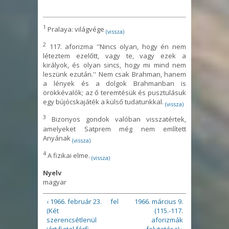
1
Pralaya: világvége
(vissza)
2
117. aforizma ''Nincs olyan, hogy én nem
léteztem ezelőtt, vagy te, vagy ezek a
királyok, és olyan sincs, hogy mi mind nem
leszünk ezután.'' Nem csak Brahman, hanem
a lények és a dolgok Brahmanban is
örökkévalók; az ő teremtésük és pusztulásuk
egy bújócskajáték a külső tudatunkkal.
(vissza)
3
Bizonyos gondok valóban visszatértek,
amelyeket Satprem még nem említett
Anyának
(vissza)
4
A fizikai elme.
(vissza)
Nyelv
magyar
‹ 1966. február 23.
fel
1966. március 9.
(Két
(115.-117.
szerencsétlenül
aforizmák