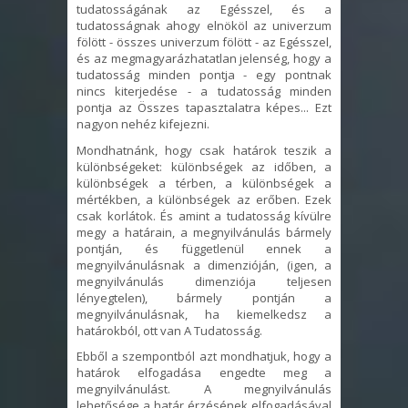
tudatosságának az Egésszel, és a
tudatosságnak ahogy elnököl az univerzum
fölött - összes univerzum fölött - az Egésszel,
és az megmagyarázhatatlan jelenség, hogy a
tudatosság minden pontja - egy pontnak
nincs kiterjedése - a tudatosság minden
pontja az Összes tapasztalatra képes... Ezt
nagyon nehéz kifejezni.
Mondhatnánk, hogy csak határok teszik a
különbségeket: különbségek az időben, a
különbségek a térben, a különbségek a
mértékben, a különbségek az erőben. Ezek
csak korlátok. És amint a tudatosság kívülre
megy a határain, a megnyilvánulás bármely
pontján, és függetlenül ennek a
megnyilvánulásnak a dimenzióján, (igen, a
megnyilvánulás dimenziója teljesen
lényegtelen), bármely pontján a
megnyilvánulásnak, ha kiemelkedsz a
határokból, ott van A Tudatosság.
Ebből a szempontból azt mondhatjuk, hogy a
határok elfogadása engedte meg a
megnyilvánulást. A megnyilvánulás
lehetősége a határ érzésének elfogadásával