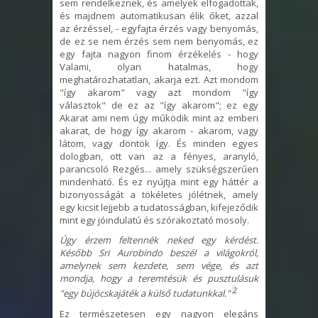
sem rendelkeznek, és amelyek elfogadottak,
és majdnem automatikusan élik őket, azzal
az érzéssel, - egyfajta érzés vagy benyomás,
de ez se nem érzés sem nem benyomás, ez
egy fajta nagyon finom érzékelés - hogy
Valami, olyan hatalmas, hogy
meghatározhatatlan, akarja ezt. Azt mondom
"így akarom" vagy azt mondom "így
választok" de ez az "így akarom"; ez egy
Akarat ami nem úgy működik mint az emberi
akarat, de hogy így akarom - akarom, vagy
látom, vagy döntök így. És minden egyes
dologban, ott van az a fényes, aranyló,
parancsoló Rezgés... amely szükségszerűen
mindenható. És ez nyújtja mint egy háttér a
bizonyosságát a tökéletes jólétnek, amely
egy kicsit lejjebb a tudatosságban, kifejeződik
mint egy jóindulatú és szórakoztató mosoly.
Úgy érzem feltennék neked egy kérdést.
Később Sri Aurobindo beszél a világokról,
amelynek sem kezdete, sem vége, és azt
mondja, hogy a teremtésük és pusztulásuk
2
"egy bújócskajáték a külső tudatunkkal."
Ez természetesen egy nagyon elegáns