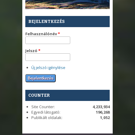
BEJELENTKEZÉS
Felhasználónév
*
Jelszó
*
Új jelszó igénylése
COUNTER
Site Counter:
4,233,934
Egyedi látogató:
196,268
Publikált oldalak:
1,052